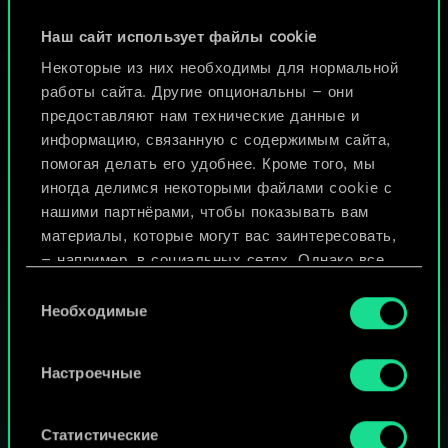
2
4
x
2
Реданский рыцарь
Наш сайт использует файлы cookie
Некоторые из них необходимы для нормальной
работы сайта. Другие опциональны — они
предоставляют нам технические данные и
информацию, связанную с содержимым сайта,
помогая делать его удобнее. Кроме того, мы
иногда делимся некоторыми файлами cookie с
нашими партнёрами, чтобы показывать вам
материалы, которые могут вас заинтересовать,
— например, в социальных сетях. Однако все
опциональные файлы cookie требуют вашего
Выбор
разрешения.
Необходимые
согласия
Найти подробную информацию о том, как мы
Настроечные
используем ваши файлы cookie, и изменить
МОЖЕТ ПАРТЕЕЧКУ В ГВИНТ?
связанные с ними параметры можно в меню
«Настройки» ниже.
ИГРАТЬ
Статистические