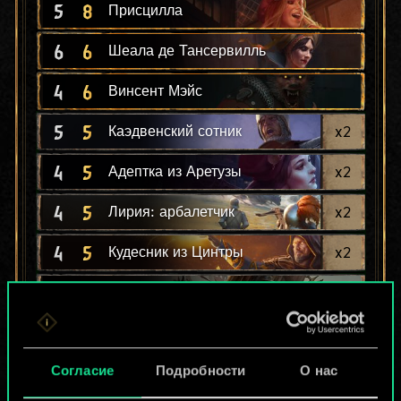
5
8
Присцилла
6
6
Шеала де Тансервилль
4
6
Винсент Мэйс
5
5
x
2
Каэдвенский сотник
4
5
x
2
Адептка из Аретузы
4
5
x
2
Лирия: арбалетчик
4
5
x
2
Кудесник из Цинтры
4
5
Мантелет
3
5
x
2
Редания: лучник
4
4
Согласие
Подробности
О нас
Стража Радовида