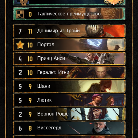
0
Тактическое преимущество
7
11
Донимир из Тройи
10
Портал
4
10
Принц Анси
2
10
Геральт: Игни
5
9
Шани
5
9
Лютик
2
9
Вернон Роше
6
8
Виссегерд