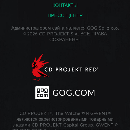
КОНТАКТЫ
ПРЕСС-ЦЕНТР
Администратором сайта является GOG Sp. z o.o.
© 2026 CD PROJEKT S.A. ВСЕ ПРАВА
СОХРАНЕНЫ.
CD PROJEKT®, The Witcher® и GWENT®
являются зарегистрированными товарными
знаками CD PROJEKT Capital Group. GWENT ©