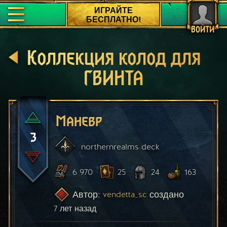
ИГРАЙТЕ
БЕСПЛАТНО!
ВОЙТИ
Коллекция колод для
ГВИНТА
Маневр
3
northernrealms
deck
6 970
25
24
163
Автор:
создано
vendetta_sc
7 лет назад