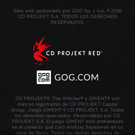
Sitio web gestionado por GOG Sp. z o.o. © 2026
CD PROJEKT S.A. TODOS LOS DERECHOS
RESERVADOS.
CD PROJEKT®, The Witcher® y GWENT® son
marcas registradas de CD PROJEKT Capital
Group. Juego GWENT © CD PROJEKT S.A. Todos
los derechos reservados. Desarrollado por CD
PROJEKT S.A. El juego GWENT está ambientado
en el universo que creó Andrzej Sapkowski en su
serie de libros. Todos los demás derechos de