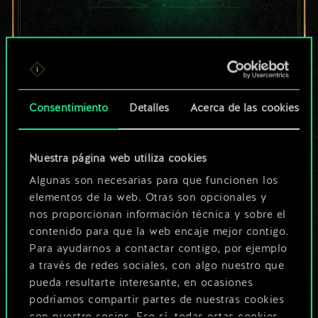
Por ahora, solo es
un conjunto de
cartas compartido.
Consentimiento
Detalles
Acerca de las cookies
¡Pero puede llegar a
Nuestra página web utiliza cookies
ser mucho más!
Algunas son necesarias para que funcionen los
elementos de la web. Otras son opcionales y
nos proporcionan información técnica y sobre el
Poner nombre a esta baraja y crear
contenido para que la web encaje mejor contigo.
una guía
Para ayudarnos a contactar contigo, por ejemplo
a través de redes sociales, con algo nuestro que
pueda resultarte interesante, en ocasiones
Editar baraja
podríamos compartir partes de nuestras cookies
con nuestro socios. Eso sí, todas estas cookies