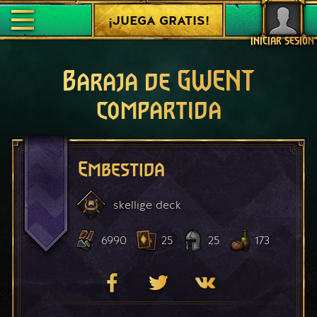
¡JUEGA GRATIS!
INICIAR SESIÓN
Baraja de GWENT
compartida
Embestida
skellige
deck
6990
25
25
173