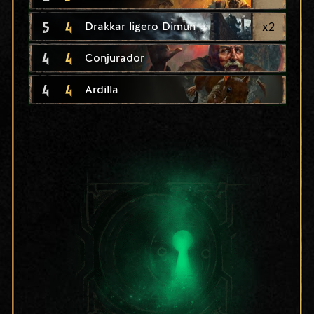
5
4
x
2
Drakkar ligero Dimun
4
4
Conjurador
4
4
Ardilla