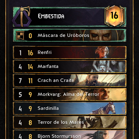
16
Embestida
0
Máscara de Uróboros
1
16
Renfri
4
14
Marfanta
7
11
Crach an Craite
5
9
Morkvarg: Alma del Terror
4
9
Sardinilla
4
8
Terror de los Mares
4
8
Bjorn Stormursson