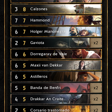
3
8
Calzones
7
7
Hammond
6
7
Holger Manonegra
2
7
x
2
Gaviota
6
6
Dorregaray de Vole
6
5
Maxii van Dekkar
6
5
Astilleros
5
5
x
2
Banda de Renfri
4
5
x
2
Drakkar An Craite
2
5
x
2
Corsario trastornado