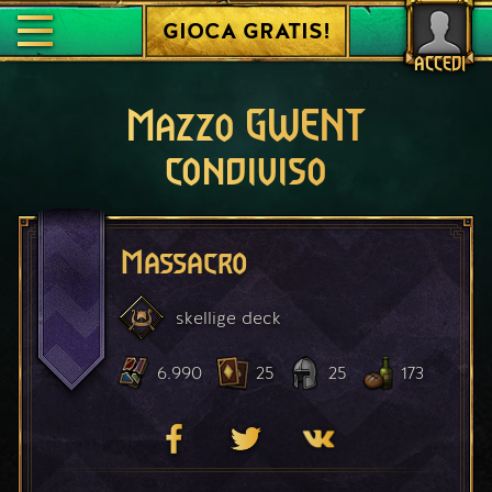
GIOCA GRATIS!
ACCEDI
Mazzo GWENT
condiviso
Massacro
skellige
deck
6.990
25
25
173