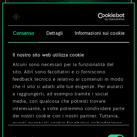
Per ora, è solo un
set di carte
Consenso
Dettagli
Informazioni sui cookie
condiviso.
Il nostro sito web utilizza cookie
Ma può diventare
Alcuni sono necessari per la funzionalità del
sito. Altri sono facoltativi e ci forniscono
molto altro!
feedback tecnico e relativo ai contenuti in modo
che il sito si adatti alle tue esigenze. Per aiutarci
a raggiungerti, ad esempio tramite i social
Dai un nome al mazzo e crea una
media, con qualcosa che potresti trovare
guida
interessante, a volte potremmo condividere parte
dei nostri cookie con i nostri partner. Tuttavia,
questi eventuali cookie facoltativi richiederanno
Modifica mazzo
la tua autorizzazione.
Selezione