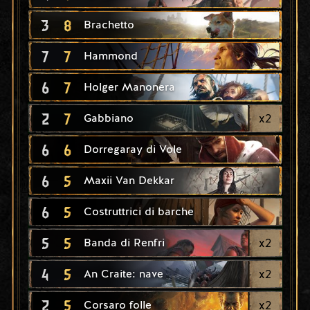
3
8
Brachetto
7
7
Hammond
6
7
Holger Manonera
2
7
x
2
Gabbiano
6
6
Dorregaray di Vole
6
5
Maxii Van Dekkar
6
5
Costruttrici di barche
5
5
x
2
Banda di Renfri
4
5
x
2
An Craite: nave
2
5
x
2
Corsaro folle