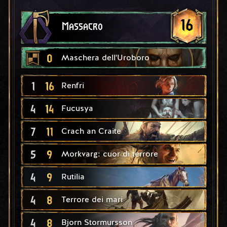
16
Massacro
0
Maschera dell'Uroboro
1
16
Renfri
4
14
Fucusya
7
11
Crach an Craite
5
9
Morkvarg: cuor di terrore
4
9
Rutilia
4
8
Terrore dei mari
4
8
Bjorn Stormursson