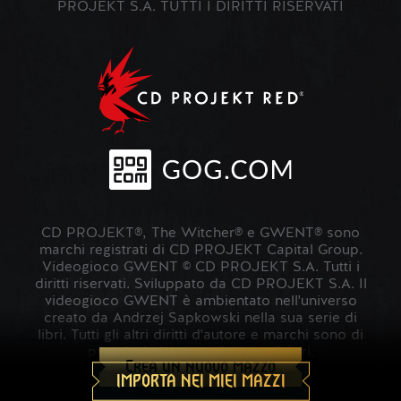
PROJEKT S.A. TUTTI I DIRITTI RISERVATI
CD PROJEKT®, The Witcher® e GWENT® sono
marchi registrati di CD PROJEKT Capital Group.
Videogioco GWENT © CD PROJEKT S.A. Tutti i
diritti riservati. Sviluppato da CD PROJEKT S.A. Il
videogioco GWENT è ambientato nell'universo
creato da Andrzej Sapkowski nella sua serie di
libri. Tutti gli altri diritti d'autore e marchi sono di
proprietà dei rispettivi proprietari.
Crea un nuovo mazzo
IMPORTA NEI MIEI MAZZI