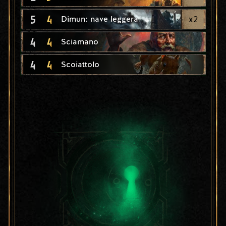
5
4
x
2
Dimun: nave leggera
4
4
Sciamano
4
4
Scoiattolo