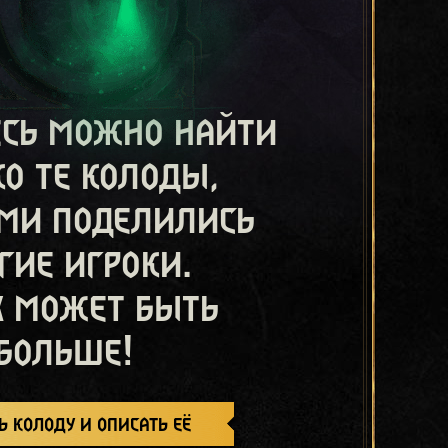
есь можно найти
ко те колоды,
ми поделились
гие игроки.
х может быть
больше!
ь колоду и описать её