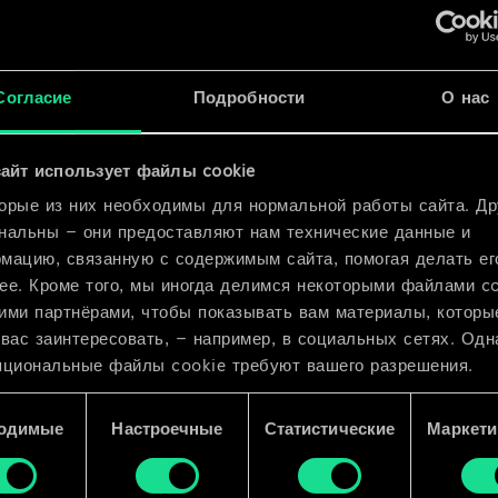
x
2
ар
x
2
Согласие
Подробности
О нас
айт использует файлы cookie
орые из них необходимы для нормальной работы сайта. Др
нальны — они предоставляют нам технические данные и
мацию, связанную с содержимым сайта, помогая делать ег
ее. Кроме того, мы иногда делимся некоторыми файлами c
ими партнёрами, чтобы показывать вам материалы, которы
 вас заинтересовать, — например, в социальных сетях. Одн
пциональные файлы cookie требуют вашего разрешения.
 подробную информацию о том, как мы используем ваши 
одимые
Настроечные
Статистические
Маркети
e, и изменить связанные с ними параметры можно в меню
ройки» ниже.