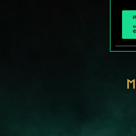
И
н
ф
М