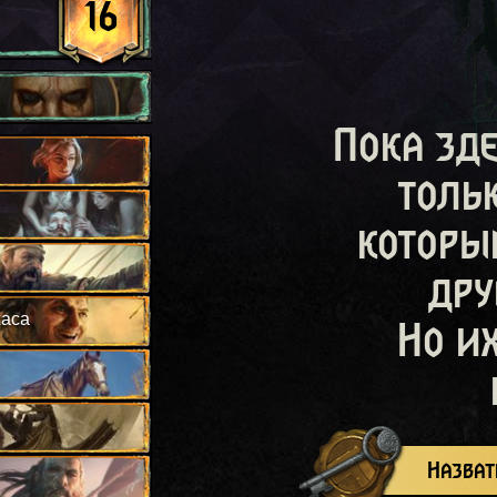
16
Пока зд
толь
которы
дру
жаса
Но и
Назват