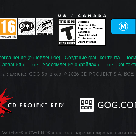
соглашение (обновленное)
Создание фан-контента
Поли
ьзования cookie
Уведомление о файлах cookie
Контакт
йта является GOG Sp. z o.o. © 2026 CD PROJEKT S.A. В
 Witcher® и GWENT® являются зарегистрированными тов