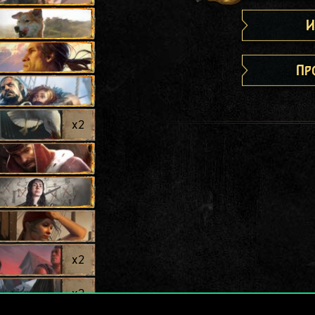
И
Пр
x
2
x
2
x
2