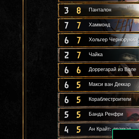
3
8
Панталон
7
7
Хаммонд
6
7
Хольгер Чернорукий
2
7
Чайка
6
6
Доррегарай из Воле
6
5
Макси ван Деккар
6
5
Кораблестроители
5
5
Банда Ренфри
4
5
Ан Крайт: драккар