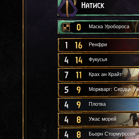
Натиск
0
Маска Уробороса
1
16
Ренфри
4
14
Фукусья
7
11
Крах ан Крайт
5
9
Моркварг: Сердце У
4
9
Плотва
4
8
Ужас морей
4
8
Бьорн Стормурссон