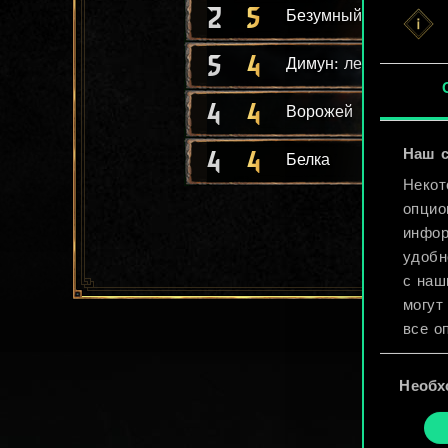
2
5
Безумный пират
5
4
Димун: легкий дракк
4
4
Ворожей
4
4
Наш с
Белка
Некот
опцио
инфор
удобн
с наш
могут
все о
Выбор
Найти
Необх
согласия
cooki
«Наст