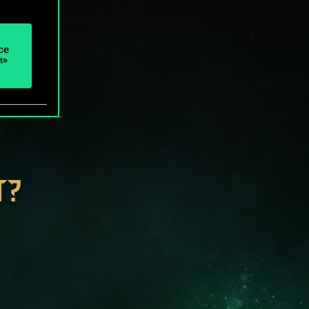
се
и»
Т?