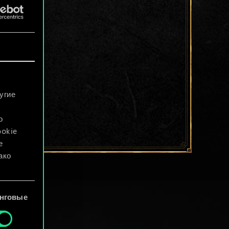
угие
о
ookie
е
ако
файлы
нговые