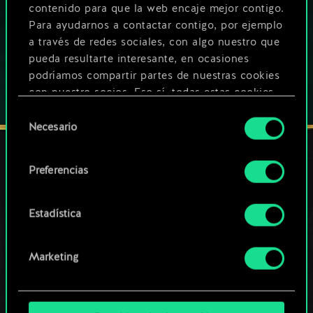
contenido para que la web encaje mejor contigo.
JUEGA TAMBIÉN EN:
Para ayudarnos a contactar contigo, por ejemplo
a través de redes sociales, con algo nuestro que
pueda resultarte interesante, en ocasiones
podríamos compartir partes de nuestras cookies
con nuestro socios. Eso sí, todas estas cookies
opcionales requieren tu autorización.
Selección
Necesario
de
Encontrarás todos los detalles sobre nuestro uso
consentimiento
de las cookies y podrás modificar tus
Preferencias
preferencias al respecto en el menú «Ajustes» de
MANTENTE CONECTADO
más abajo.
Estadística
Marketing