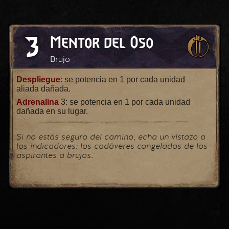
3
Mentor del Oso
Brujo
Despliegue
: se potencia en 1 por cada unidad
aliada dañada.
Adrenalina
3: se potencia en 1 por cada unidad
dañada en su lugar.
Si no estás seguro del camino, echa un vistazo a
los indicadores: los cadáveres congelados de los
aspirantes a brujos.