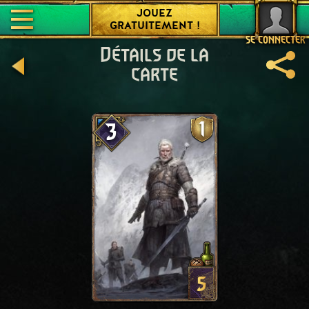
JOUEZ
GRATUITEMENT !
SE CONNECTER
Détails de la
carte
1
3
5