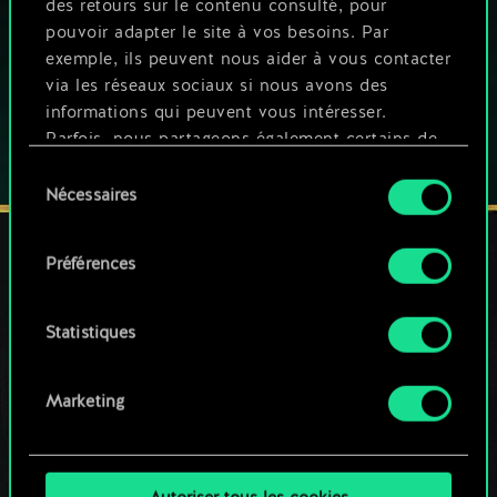
Ce jeu propose des achats intégrés
des retours sur le contenu consulté, pour
pouvoir adapter le site à vos besoins. Par
JOUEZ AUSSI SUR :
exemple, ils peuvent nous aider à vous contacter
via les réseaux sociaux si nous avons des
informations qui peuvent vous intéresser.
Parfois, nous partageons également certains de
nos cookies avec nos partenaires. Cependant,
Sélection
ces cookies optionnels ne seront appliqués
Nécessaires
du
qu'avec votre permission.
consentement
Préférences
Vous pouvez consulter tous les détails sur notre
utilisation des cookies et modifier vos
RESTEZ CONNECTÉ(E)
préférences dans le menu "Paramètres" ci-
Statistiques
dessous.
Marketing