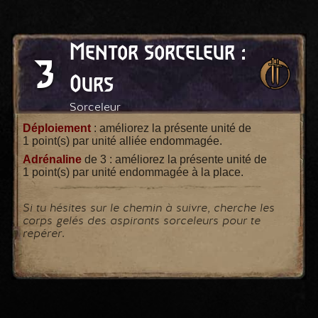
Mentor sorceleur :
3
Ours
Sorceleur
Déploiement
: améliorez la présente unité de
1 point(s) par unité alliée endommagée.
Adrénaline
de 3 : améliorez la présente unité de
1 point(s) par unité endommagée à la place.
Si tu hésites sur le chemin à suivre, cherche les
corps gelés des aspirants sorceleurs pour te
repérer.