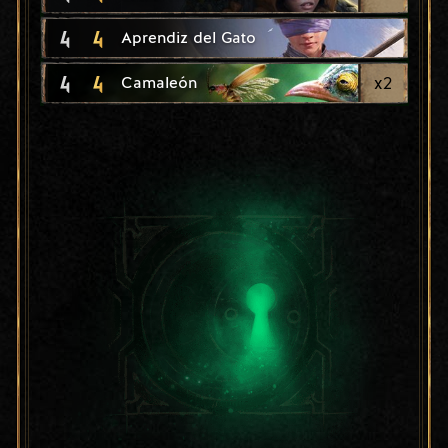
4
4
Aprendiz del Gato
4
4
x
2
Camaleón