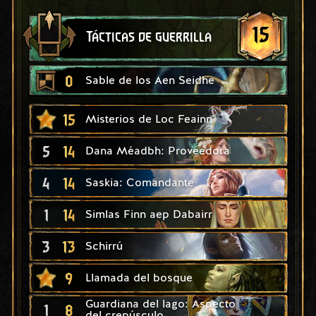
15
Tácticas de guerrilla
0
Sable de los Aen Seidhe
15
Misterios de Loc Feainn
5
14
Dana Méadbh: Proveedora
4
14
Saskia: Comandante
1
14
Simlas Finn aep Dabairr
3
13
Schirrú
9
Llamada del bosque
Guardiana del lago: Aspecto
1
8
del crepúsculo