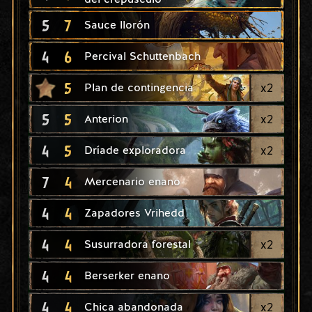
5
7
Sauce llorón
4
6
Percival Schuttenbach
5
x
2
Plan de contingencia
5
5
x
2
Anterion
4
5
x
2
Dríade exploradora
7
4
Mercenario enano
4
4
Zapadores Vrihedd
4
4
x
2
Susurradora forestal
4
4
Berserker enano
4
4
x
2
Chica abandonada