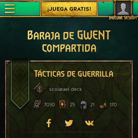
¡JUEGA GRATIS!
INICIAR SESIÓN
Baraja de GWENT
compartida
Tácticas de guerrilla
scoiatael
deck
7030
25
21
170