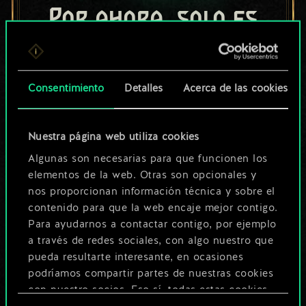
Por ahora, solo es
un conjunto de
cartas compartido.
Consentimiento
Detalles
Acerca de las cookies
¡Pero puede llegar a
ser mucho más!
Nuestra página web utiliza cookies
Algunas son necesarias para que funcionen los
elementos de la web. Otras son opcionales y
Poner nombre a esta baraja y crear
nos proporcionan información técnica y sobre el
una guía
contenido para que la web encaje mejor contigo.
Para ayudarnos a contactar contigo, por ejemplo
a través de redes sociales, con algo nuestro que
Editar baraja
pueda resultarte interesante, en ocasiones
podríamos compartir partes de nuestras cookies
O
con nuestro socios. Eso sí, todas estas cookies