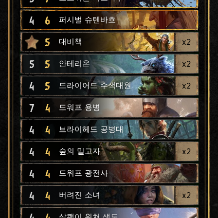
4
6
퍼시벌 슈텐바흐
5
x
2
대비책
5
5
x
2
안테리온
4
5
x
2
드라이어드 수색대원
7
4
드워프 용병
4
4
브라이헤드 공병대
4
4
x
2
숲의 밀고자
4
4
드워프 광전사
4
4
x
2
버려진 소녀
4
4
살쾡이 위쳐 생도