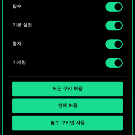
동
커뮤니티 덱 둘러보기
쿠키 사용에 관한 세부 사항이나 관련 설정은 아래의
필수
의
"Settings" 메뉴에서 확인할 수 있습니다.
선
택
기본 설정
통계
마케팅
모든 쿠키 허용
선택 허용
궨트 한 판 어떠신가요?
필수 쿠키만 사용