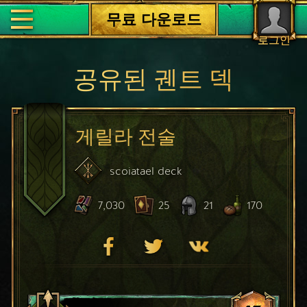
무료 다운로드
로그인
공유된 궨트 덱
게릴라 전술
scoiatael
deck
7,030
25
21
170