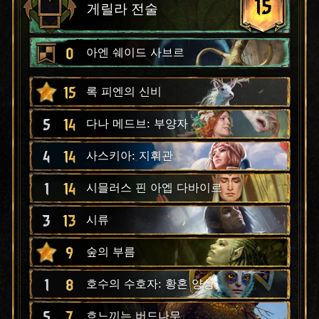
15
게릴라 전술
0
아엔 쉐이드 사브르
15
록 피엔의 신비
5
14
다나 메드브: 부양자
4
14
사스키아: 지휘관
1
14
시믈러스 핀 아엡 다바이르
3
13
시류
9
숲의 부름
1
8
호수의 수호자: 황혼 양상
5
7
흐느끼는 버드나무