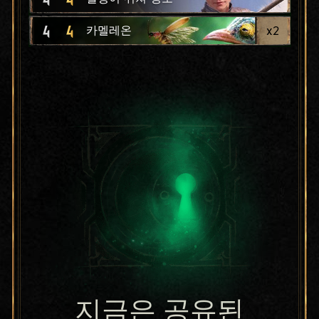
4
4
x
2
카멜레온
지금은 공유된