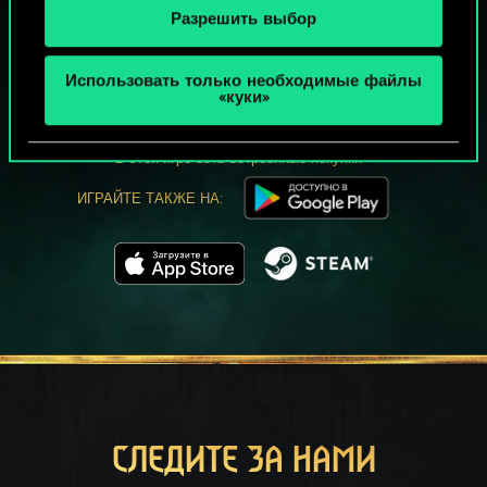
Разрешить выбор
МОЖЕТ ПАРТЕЕЧКУ В ГВИНТ?
Использовать только необходимые файлы
ИГРАТЬ
«куки»
БЕСПЛАТНО НА ПК
В этой игре есть встроенные покупки
ИГРАЙТЕ ТАКЖЕ НА:
СЛЕДИТЕ ЗА НАМИ