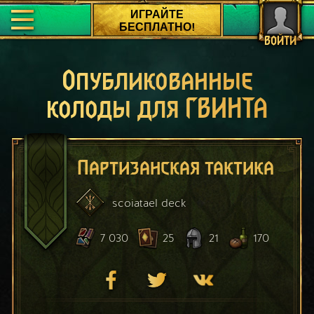
ИГРАЙТЕ
БЕСПЛАТНО!
ВОЙТИ
Опубликованные
колоды для ГВИНТА
Партизанская тактика
scoiatael
deck
7 030
25
21
170