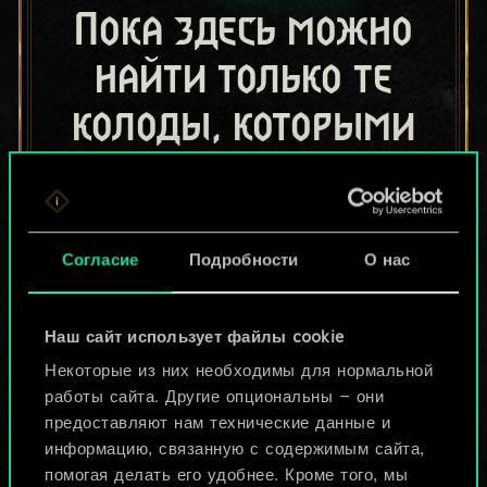
Пока здесь можно
найти только те
колоды, которыми
поделились другие
игроки.
Но их может быть
Согласие
Подробности
О нас
больше!
Наш сайт использует файлы cookie
Некоторые из них необходимы для нормальной
Назвать колоду и описать её
работы сайта. Другие опциональны — они
предоставляют нам технические данные и
информацию, связанную с содержимым сайта,
Изменить колоду
помогая делать его удобнее. Кроме того, мы