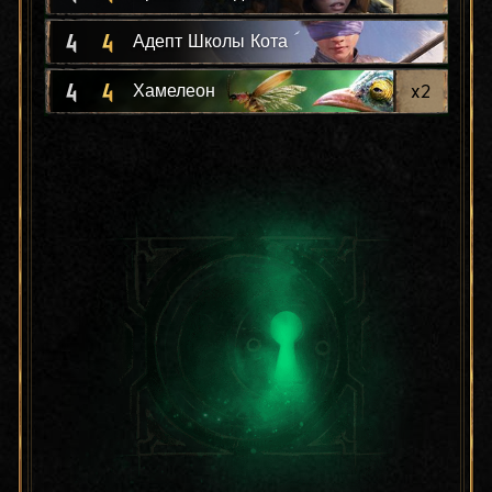
4
4
Адепт Школы Кота
4
4
x
2
Хамелеон