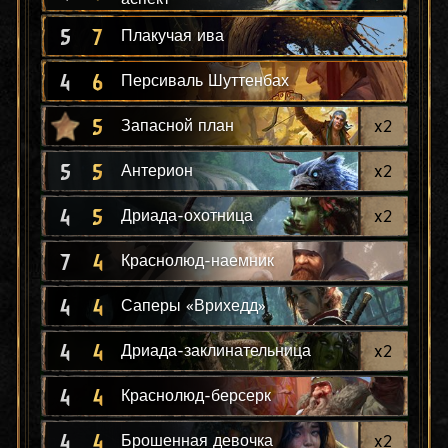
5
7
Плакучая ива
4
6
Персиваль Шуттенбах
5
x
2
Запасной план
5
5
x
2
Антерион
4
5
x
2
Дриада-охотница
7
4
Краснолюд-наемник
4
4
Саперы «Врихедд»
4
4
x
2
Дриада-заклинательница
4
4
Краснолюд-берсерк
4
4
x
2
Брошенная девочка