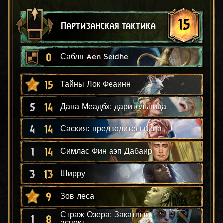
15
Партизанская тактика
0
Сабля Aen Seidhe
15
Тайны Лок Феаинн
5
14
Дана Меадбх: дарительница
4
14
Саския: предводительница
1
14
Симлас Фин аэп Дабаир
3
13
Ширру
9
Зов леса
Страж Озера: Закатный
1
8
аспект