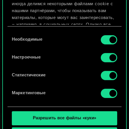
иногда делимся некоторыми файлами cookie с
ИЛИ
нашими партнёрами, чтобы показывать вам
материалы, которые могут вас заинтересовать,
— например, в социальных сетях. Однако все
Просмотреть колоды
опциональные файлы cookie требуют вашего
Выбор
разрешения.
Необходимые
согласия
Найти подробную информацию о том, как мы
Настроечные
используем ваши файлы cookie, и изменить
связанные с ними параметры можно в меню
«Настройки» ниже.
Статистические
Маркетинговые
Разрешить все файлы «куки»