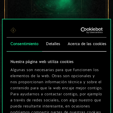
Por ahora, solo es
un conjunto de
Consentimiento
Detalles
Acerca de las cookies
cartas compartido.
¡Pero puede llegar a
Nuestra página web utiliza cookies
Algunas son necesarias para que funcionen los
ser mucho más!
elementos de la web. Otras son opcionales y
nos proporcionan información técnica y sobre el
contenido para que la web encaje mejor contigo.
Poner nombre a esta baraja y crear
Para ayudarnos a contactar contigo, por ejemplo
una guía
a través de redes sociales, con algo nuestro que
pueda resultarte interesante, en ocasiones
podríamos compartir partes de nuestras cookies