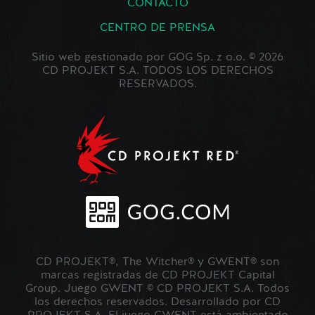
CONTACTO
CENTRO DE PRENSA
Sitio web gestionado por GOG Sp. z o.o. © 2026
CD PROJEKT S.A. TODOS LOS DERECHOS
RESERVADOS.
CD PROJEKT®, The Witcher® y GWENT® son
marcas registradas de CD PROJEKT Capital
Group. Juego GWENT © CD PROJEKT S.A. Todos
los derechos reservados. Desarrollado por CD