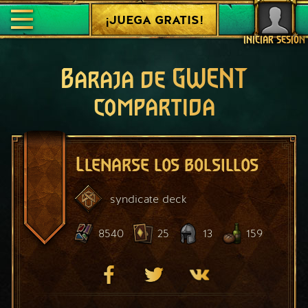
¡JUEGA GRATIS!
INICIAR SESIÓN
Baraja de GWENT
compartida
Llenarse los bolsillos
syndicate
deck
8540
25
13
159