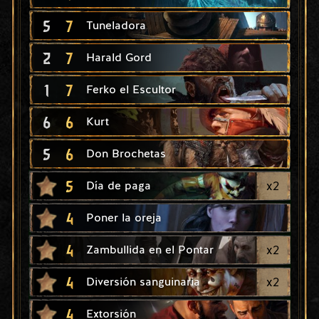
5
7
Tuneladora
2
7
Harald Gord
1
7
Ferko el Escultor
6
6
Kurt
5
6
Don Brochetas
5
x
2
Día de paga
4
Poner la oreja
4
x
2
Zambullida en el Pontar
4
x
2
Diversión sanguinaria
4
Extorsión