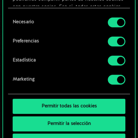
Editar baraja
con nuestro socios. Eso sí, todas estas cookies
opcionales requieren tu autorización.
Selección
O
Necesario
de
Encontrarás todos los detalles sobre nuestro uso
consentimiento
de las cookies y podrás modificar tus
Explorar las barajas de la
Preferencias
preferencias al respecto en el menú «Ajustes» de
comunidad
más abajo.
Estadística
Marketing
Permitir todas las cookies
Permitir la selección