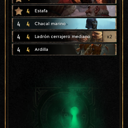
4
Estafa
4
4
Chacal marino
4
4
x
2
Ladrón cerrajero mediano
4
4
Ardilla