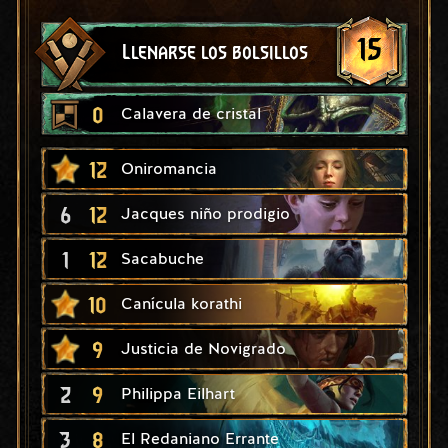
15
Llenarse los bolsillos
0
Calavera de cristal
12
Oniromancia
6
12
Jacques niño prodigio
1
12
Sacabuche
10
Canícula korathi
9
Justicia de Novigrado
2
9
Philippa Eilhart
3
8
El Redaniano Errante