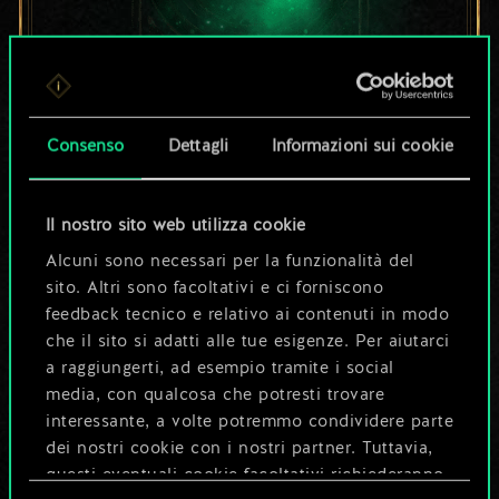
Per ora, è solo un
Consenso
Dettagli
Informazioni sui cookie
set di carte
condiviso.
Il nostro sito web utilizza cookie
Alcuni sono necessari per la funzionalità del
Ma può diventare
sito. Altri sono facoltativi e ci forniscono
feedback tecnico e relativo ai contenuti in modo
molto altro!
che il sito si adatti alle tue esigenze. Per aiutarci
a raggiungerti, ad esempio tramite i social
media, con qualcosa che potresti trovare
Dai un nome al mazzo e crea una
interessante, a volte potremmo condividere parte
guida
dei nostri cookie con i nostri partner. Tuttavia,
questi eventuali cookie facoltativi richiederanno