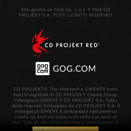
Sito gestito da GOG Sp. z o.o. © 2026 CD
PROJEKT S.A. TUTTI I DIRITTI RISERVATI
CD PROJEKT®, The Witcher® e GWENT® sono
marchi registrati di CD PROJEKT Capital Group.
Videogioco GWENT © CD PROJEKT S.A. Tutti i
diritti riservati. Sviluppato da CD PROJEKT S.A. Il
videogioco GWENT è ambientato nell'universo
creato da Andrzej Sapkowski nella sua serie di
libri. Tutti gli altri diritti d'autore e marchi sono di
proprietà dei rispettivi proprietari.