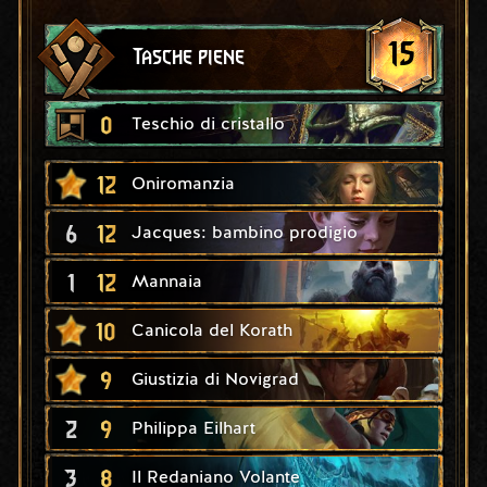
15
Tasche piene
0
Teschio di cristallo
12
Oniromanzia
6
12
Jacques: bambino prodigio
1
12
Mannaia
10
Canicola del Korath
9
Giustizia di Novigrad
2
9
Philippa Eilhart
3
8
Il Redaniano Volante