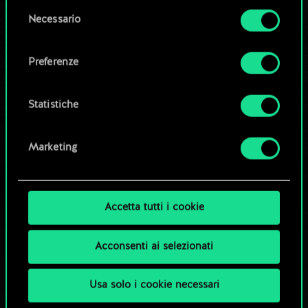
la tua autorizzazione.
Modifica mazzo
Selezione
Necessario
del
Tutti i dettagli su come utilizziamo i cookie e su
consenso
OPPURE
come impostare le tue preferenze sono
Preferenze
disponibili nel menu "Impostazioni" qui sotto.
Esplora i mazzi della community
Statistiche
Marketing
Accetta tutti i cookie
Acconsenti ai selezionati
Usa solo i cookie necessari