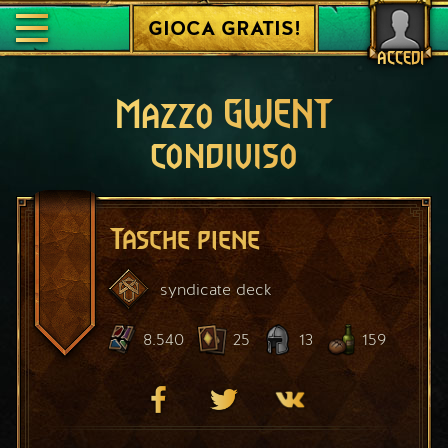
GIOCA GRATIS!
ACCEDI
Mazzo GWENT
condiviso
Tasche piene
syndicate
deck
8.540
25
13
159