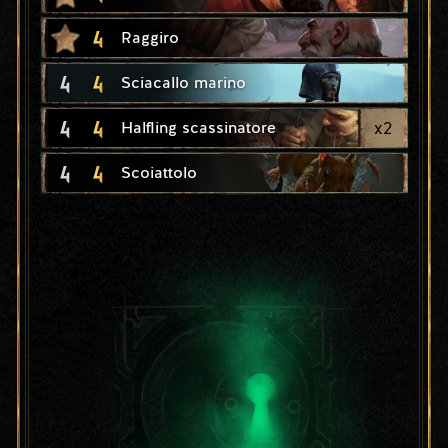
4
Raggiro
4
4
Sciacallo marino
4
4
x
2
Halfling scassinatore
4
4
Scoiattolo