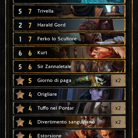
5
7
Trivella
2
7
Harald Gord
1
7
Ferko lo Scultore
6
6
Kurt
5
6
Sir Zannaletale
5
x
2
Giorno di paga
4
Origliare
4
x
2
Tuffo nel Pontar
4
x
2
Divertimento sanguinario
4
Estorsione