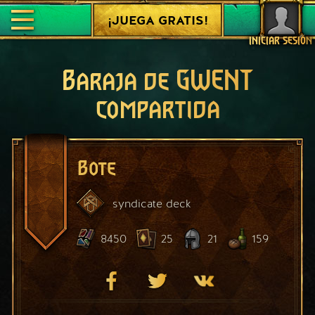
¡JUEGA GRATIS!
INICIAR SESIÓN
Baraja de GWENT
compartida
Bote
syndicate
deck
8450
25
21
159