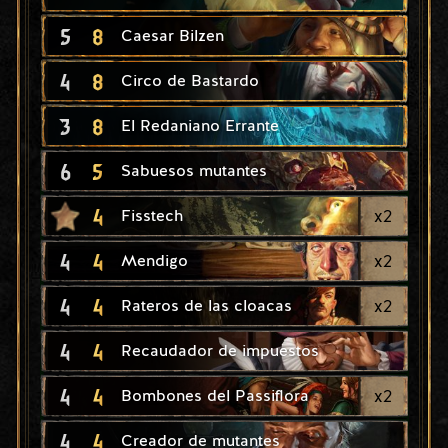
5
8
Caesar Bilzen
4
8
Circo de Bastardo
3
8
El Redaniano Errante
6
5
Sabuesos mutantes
4
x
2
Fisstech
4
4
x
2
Mendigo
4
4
x
2
Rateros de las cloacas
4
4
Recaudador de impuestos
4
4
x
2
Bombones del Passiflora
4
4
Creador de mutantes