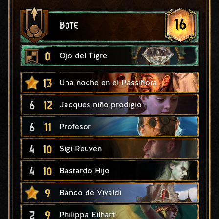
16
Bote
0
Ojo del Tigre
13
Una noche en el Passiflora
6
12
Jacques niño prodigio
6
11
Profesor
4
10
Sigi Reuven
4
10
Bastardo Hijo
9
Banco de Vivaldi
2
9
Philippa Eilhart