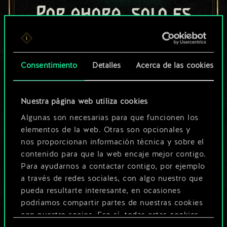
Por ahora, solo es
un conjunto de
cartas compartido.
Consentimiento
Detalles
Acerca de las cookies
¡Pero puede llegar a
ser mucho más!
Nuestra página web utiliza cookies
Algunas son necesarias para que funcionen los
elementos de la web. Otras son opcionales y
Poner nombre a esta baraja y crear
nos proporcionan información técnica y sobre el
una guía
contenido para que la web encaje mejor contigo.
Para ayudarnos a contactar contigo, por ejemplo
a través de redes sociales, con algo nuestro que
Editar baraja
pueda resultarte interesante, en ocasiones
podríamos compartir partes de nuestras cookies
O
con nuestro socios. Eso sí, todas estas cookies