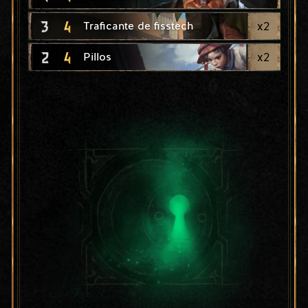
3
4
x
2
Traficante de fisstech
2
4
x
2
Pillos