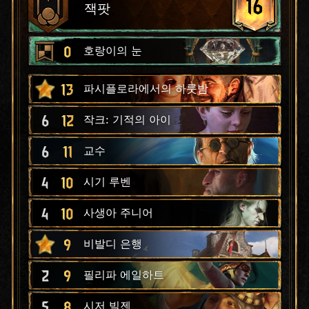
16
잭팟
0
호랑이의 눈
13
파시플로라에서의 하룻밤
6
12
작크: 기적의 아이
6
11
교수
4
10
시기 루벤
4
10
사생아 주니어
9
비발디 은행
2
9
필리파 에일하트
5
8
시저 빌젠