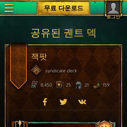
무료 다운로드
로그인
공유된 궨트 덱
잭팟
syndicate
deck
8,450
25
21
159