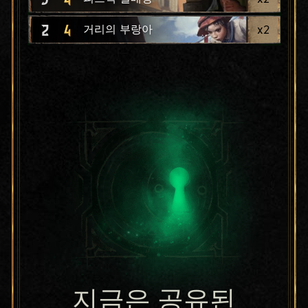
2
4
x
2
거리의 부랑아
지금은 공유된