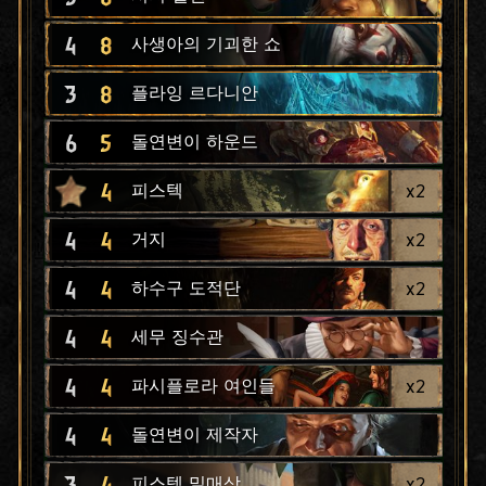
4
8
사생아의 기괴한 쇼
3
8
플라잉 르다니안
6
5
돌연변이 하운드
4
x
2
피스텍
4
4
x
2
거지
4
4
x
2
하수구 도적단
4
4
세무 징수관
4
4
x
2
파시플로라 여인들
4
4
돌연변이 제작자
3
4
x
2
피스텍 밀매상