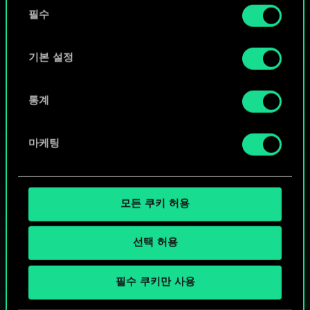
동
커뮤니티 덱 둘러보기
쿠키 사용에 관한 세부 사항이나 관련 설정은 아래의
필수
의
"Settings" 메뉴에서 확인할 수 있습니다.
선
택
기본 설정
통계
마케팅
모든 쿠키 허용
선택 허용
궨트 한 판 어떠신가요?
필수 쿠키만 사용