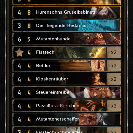
4
8
Hurensohns Gruselkabinett
3
8
Der fliegende Redanier
6
5
Mutantenhunde
4
x
2
Fisstech
4
4
x
2
Bettler
4
4
x
2
Kloakenräuber
4
4
Steuereintreiber
4
4
x
2
Passiflora-Kirschen
4
4
Mutantenerschaffer
3
4
x
2
Fisstech-Schmuggler