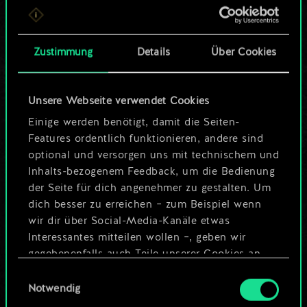
ein geteilter Satz
Karten.
Zustimmung
Details
Über Cookies
Wo es doch so viel
Unsere Webseite verwendet Cookies
mehr sein kann!
Einige werden benötigt, damit die Seiten-
Features ordentlich funktionieren, andere sind
optional und versorgen uns mit technischem und
Deck benennen und Leitfaden
Inhalts-bezogenem Feedback, um die Bedienung
erstellen
der Seite für dich angenehmer zu gestalten. Um
dich besser zu erreichen – zum Beispiel wenn
wir dir über Social-Media-Kanäle etwas
Deck bearbeiten
Interessantes mitteilen wollen –, geben wir
gegebenenfalls auch Teile unserer Cookies an
ODER
unsere Partner weiter. Jeder dieser optionalen
Einwilligungsauswahl
Cookies erfordert allerdings deine Zustimmung.
Notwendig