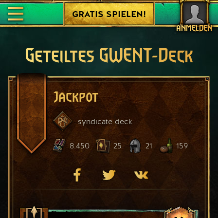
GRATIS SPIELEN!
ANMELDEN
Geteiltes GWENT-Deck
Jackpot
syndicate
deck
8.450
25
21
159