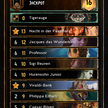
16
Jackpot
0
Tigerauge
13
Nacht in der Passiflora
6
12
Jacques das Wunderkind
6
11
Professor
4
10
Sigi Reuven
4
10
Hurensohn Junior
9
Vivaldi-Bank
2
9
Philippa Eilhart
5
8
Caesar Bilsen