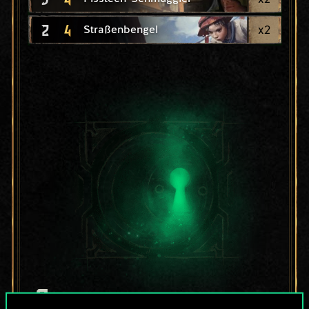
2
4
x
2
Straßenbengel
Bis jetzt ist dies nur