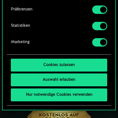
Community-Decks durchsuchen
Alle Details zu unserer Nutzung von Cookies
Präferenzen
findest du unten im Menü „Einstellungen“, wo
du, falls gewünscht, auch alle Einstellungen rund
um das Thema Cookies ändern kannst.
Statistiken
Marketing
Cookies zulassen
Auswahl erlauben
Nur notwendige Cookies verwenden
WIE WÄR’S MIT EINER RUNDE GWENT?
KOSTENLOS AUF