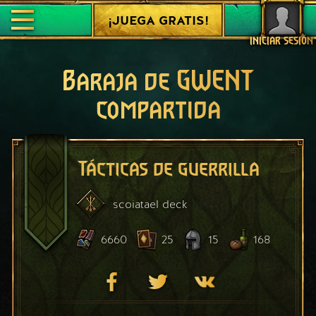
¡JUEGA GRATIS!
INICIAR SESIÓN
Baraja de GWENT
compartida
Tácticas de guerrilla
scoiatael
deck
6660
25
15
168