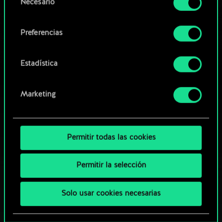
Necesario
de
comunidad
Encontrarás todos los detalles sobre nuestro uso
consentimiento
de las cookies y podrás modificar tus
Preferencias
preferencias al respecto en el menú «Ajustes» de
más abajo.
Estadística
Marketing
Permitir todas las cookies
Permitir la selección
Solo usar cookies necesarias
¿QUÉ TAL UNA PARTIDA DE GWENT?