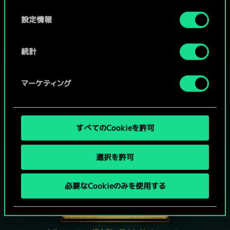
の
選
設定情報
択
統計
マーケティング
すべてのCookieを許可
選択を許可
グウェントでひと勝負といかない
か？
必要なCookieのみを使用する
PCで無料プレイ！