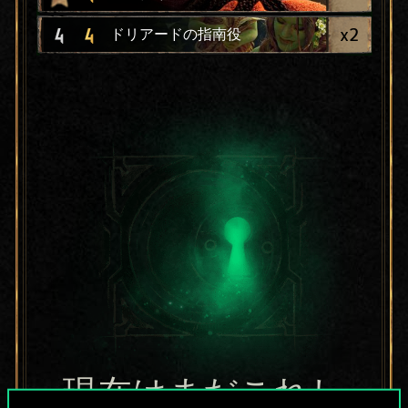
x
2
4
4
ドリアードの指南役
現在はまだこれし