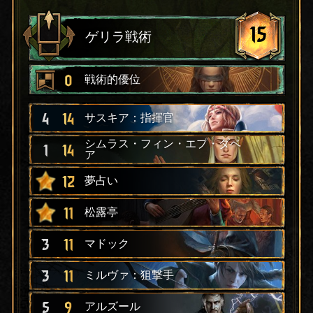
15
ゲリラ戦術
0
戦術的優位
4
14
サスキア：指揮官
シムラス・フィン・エプ・ダベ
1
14
ア
12
夢占い
11
松露亭
3
11
マドック
3
11
ミルヴァ：狙撃手
5
9
アルズール