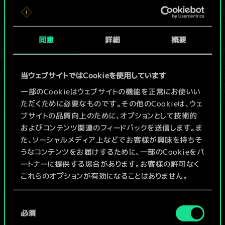
か共有デッキがあ
りませんが、
同意
詳細
概要
続々追加中！
当ウェブサイトではCookieを使用しています
一部のCookieはウェブサイトの機能を正常にお使いい
デッキ名入力＆ガイドを作成
ただくために必要なものです。その他のCookieは、ウェ
ブサイトの品質向上のために、オプションとして技術的
デッキを編集
およびコンテンツ関連のフィードバックを送信します。ま
た、ソーシャルメディア上などでお客様が興味を持ちそ
うなコンテンツをお届けするために、一部のCookieをパ
/
ートナーに提供する場合があります。お客様の許可なく
これらのオプションが有効になることはありません。
コミュニティデッキを閲覧
Cookieの使用およびパフォーマンスの変更点に関する
同
詳細は、下記の「設定」メニューでご確認ください。
必須
意