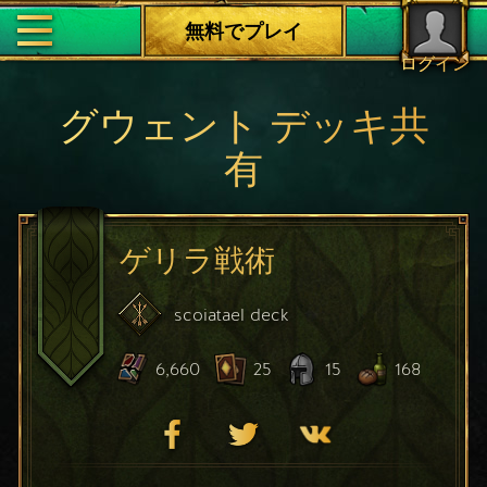
無料でプレイ
ログイン
グウェント デッキ共
有
ゲリラ戦術
scoiatael
deck
6,660
25
15
168