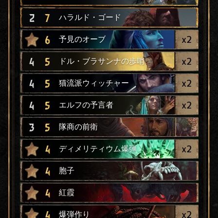
2
7
ハラルド・ゴード
x
2
6
予見のオーブ
x
2
4
5
ドル・ブラサンナの歩哨
x
2
4
5
猫流派ウィッチャー
x
2
4
5
エルフの予言者
3
5
隊商の前衛
x
2
4
ディメリティウム爆弾
4
胞子
4
紅霞
x
2
4
爆弾作り