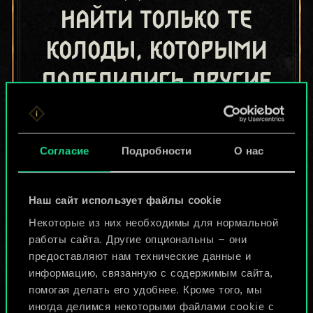
найти только те
колоды, которыми
поделились другие
игроки.
Но их может быть
Согласие
Подробности
О нас
больше!
Наш сайт использует файлы cookie
Назвать колоду и описать её
Некоторые из них необходимы для нормальной
работы сайта. Другие опциональны — они
предоставляют нам технические данные и
Изменить колоду
информацию, связанную с содержимым сайта,
помогая делать его удобнее. Кроме того, мы
ИЛИ
иногда делимся некоторыми файлами cookie с