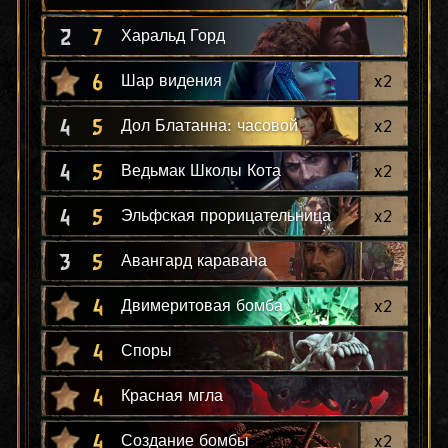
2
7
Харальд Горд
6
x
2
Шар видения
4
5
x
2
Дол Блатанна: часовой
4
5
x
2
Ведьмак Школы Кота
4
5
x
2
Эльфская прорицательница
3
5
Авангард каравана
4
x
2
Двимеритовая бомба
4
Споры
4
Красная мгла
4
x
2
Создание бомбы