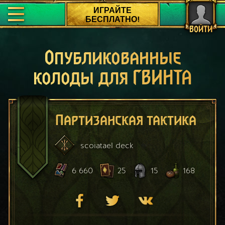
ИГРАЙТЕ
БЕСПЛАТНО!
ВОЙТИ
Опубликованные
колоды для ГВИНТА
Партизанская тактика
scoiatael
deck
6 660
25
15
168