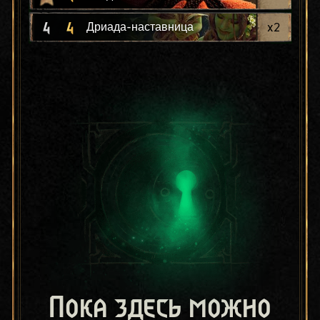
4
4
x
2
Дриада-наставница
Пока здесь можно