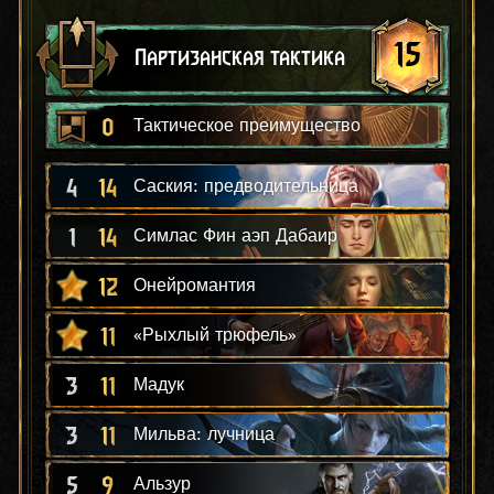
15
Партизанская тактика
0
Тактическое преимущество
4
14
Саския: предводительница
1
14
Симлас Фин аэп Дабаир
12
Онейромантия
11
«Рыхлый трюфель»
3
11
Мадук
3
11
Мильва: лучница
5
9
Альзур