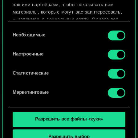
нашими партнёрами, чтобы показывать вам
материалы, которые могут вас заинтересовать,
Просмотреть колоды
— например, в социальных сетях. Однако все
опциональные файлы cookie требуют вашего
Выбор
разрешения.
Необходимые
согласия
Найти подробную информацию о том, как мы
Настроечные
используем ваши файлы cookie, и изменить
связанные с ними параметры можно в меню
«Настройки» ниже.
Статистические
Маркетинговые
Разрешить все файлы «куки»
Разрешить выбор