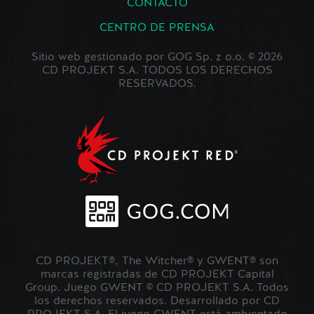
CONTACTO
CENTRO DE PRENSA
Sitio web gestionado por GOG Sp. z o.o. © 2026
CD PROJEKT S.A. TODOS LOS DERECHOS
RESERVADOS.
CD PROJEKT®, The Witcher® y GWENT® son
marcas registradas de CD PROJEKT Capital
Group. Juego GWENT © CD PROJEKT S.A. Todos
los derechos reservados. Desarrollado por CD