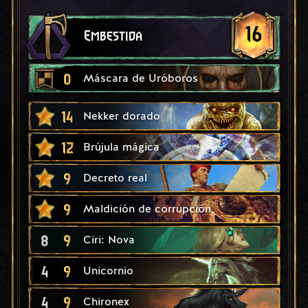
16
Embestida
0
Máscara de Uróboros
14
Nekker dorado
12
Brújula mágica
9
Decreto real
9
Maldición de corrupción
8
9
Ciri: Nova
4
9
Unicornio
4
9
Chironex