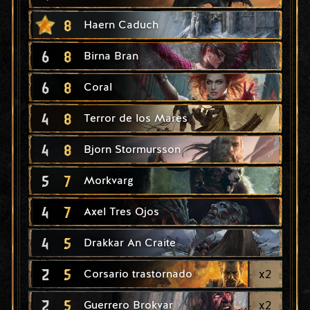
8
Haern Caduch
6
8
Birna Bran
6
8
Coral
4
8
Terror de los Mares
4
8
Bjorn Stormursson
5
7
Morkvarg
4
7
Axel Tres Ojos
4
5
Drakkar An Craite
2
5
x
2
Corsario trastornado
2
5
x
2
Guerrero Brokvar