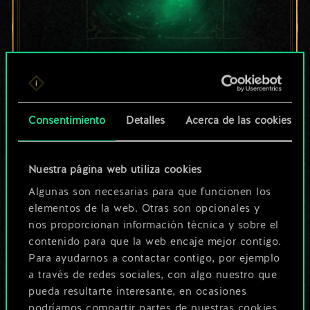
Por ahora, solo es
un conjunto de
Consentimiento
Detalles
Acerca de las cookies
cartas compartido.
¡Pero puede llegar a
Nuestra página web utiliza cookies
Algunas son necesarias para que funcionen los
ser mucho más!
elementos de la web. Otras son opcionales y
nos proporcionan información técnica y sobre el
contenido para que la web encaje mejor contigo.
Poner nombre a esta baraja y crear
Para ayudarnos a contactar contigo, por ejemplo
una guía
a través de redes sociales, con algo nuestro que
pueda resultarte interesante, en ocasiones
podríamos compartir partes de nuestras cookies