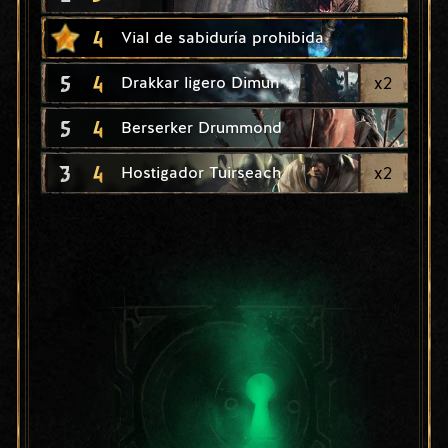
4
Vial de sabiduría prohibida
5
4
x
2
Drakkar ligero Dimun
5
4
Berserker Drummond
3
4
x
2
Hostigador Tuirseach