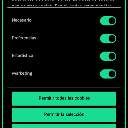
Editar baraja
con nuestro socios. Eso sí, todas estas cookies
opcionales requieren tu autorización.
Selección
O
Necesario
de
Encontrarás todos los detalles sobre nuestro uso
consentimiento
de las cookies y podrás modificar tus
Explorar las barajas de la
Preferencias
preferencias al respecto en el menú «Ajustes» de
comunidad
más abajo.
Estadística
Marketing
Permitir todas las cookies
Permitir la selección