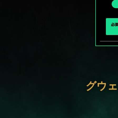
選
択
必要
グウェ