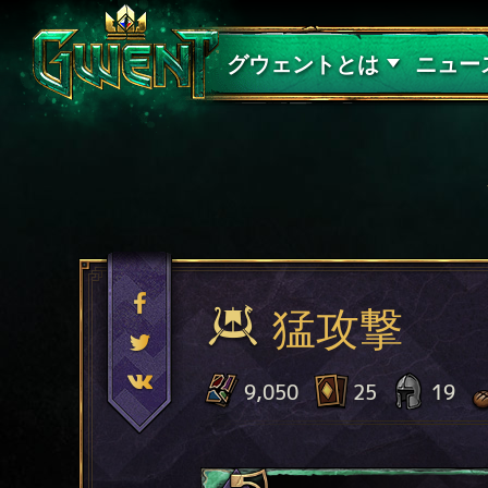
サポート
グウェントとは
ニュー
猛攻撃
9,050
25
19