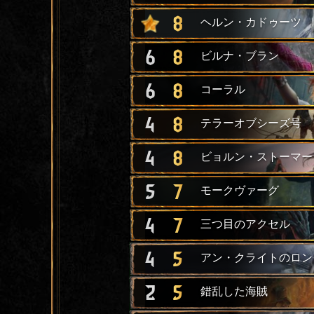
8
ヘルン・カドゥーツ
6
8
ビルナ・ブラン
6
8
コーラル
4
8
テラーオブシーズ号
4
8
ビョルン・ストーマー
5
7
モークヴァーグ
4
7
三つ目のアクセル
4
5
アン・クライトのロン
2
5
錯乱した海賊