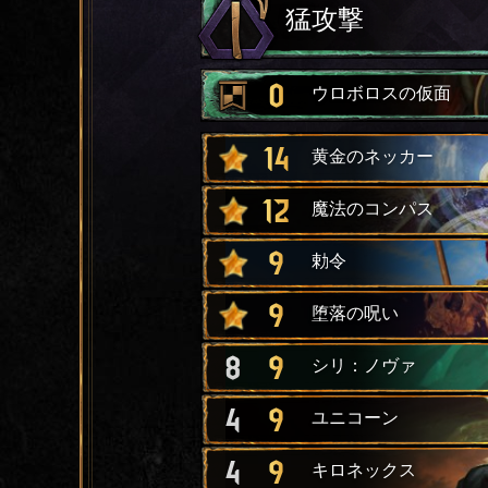
猛攻撃
0
ウロボロスの仮面
14
黄金のネッカー
12
魔法のコンパス
9
勅令
9
堕落の呪い
8
9
シリ：ノヴァ
4
9
ユニコーン
4
9
キロネックス