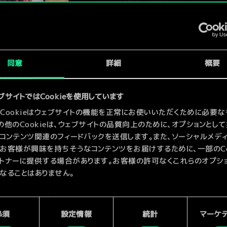
x
2
x
2
シップ
同意
詳細
概要
ブサイトではCookieを使用しています
x
2
Cookieはウェブサイトの機能を正常にお使いいただくために必要な
の他のCookieは、ウェブサイトの品質向上のために、オプションとし
コンテンツ関連のフィードバックを送信します。また、ソーシャルメデ
お客様が興味を持ちそうなコンテンツをお届けするために、一部のCoo
トナーに提供する場合があります。お客様の許可なくこれらのオプシ
なることはありません。
kieの使用およびパフォーマンスの変更点に関する詳細は、下記の「設
ご確認ください。
必須
設定情報
統計
マーケ