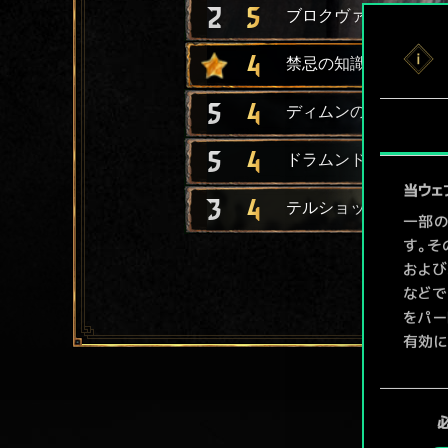
2
5
ブロクヴァルの戦士
4
禁忌の知識の瓶
5
4
ディムンの軽量ロング
5
4
ドラムンドの狂戦士
当ウェ
3
4
テルショックの散兵
一部の
す。そ
および
などで
をパー
有効に
Coo
同
ューで
意
の