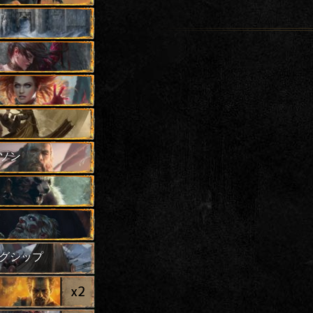
ソン
グシップ
x
2