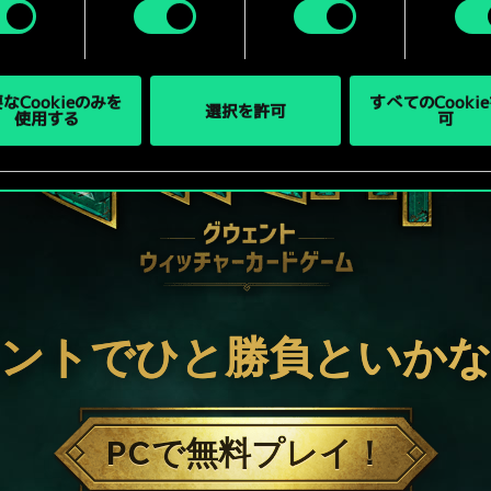
なCookieのみを
すべてのCooki
選択を許可
使用する
可
ントでひと勝負といか
PCで無料プレイ！