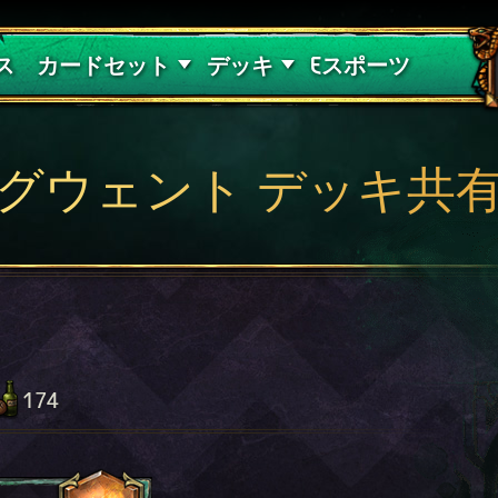
紅き血の呪縛
デッキガイド
ス
カードセット
デッキ
Eスポーツ
グウェント デッキ共
174