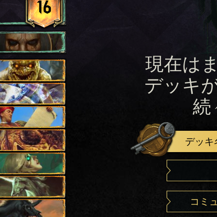
16
現在は
デッキ
続
デッキ
コミ