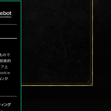
もので
て技術的
ィア上
kie
ョンが
定」メニ
ティング