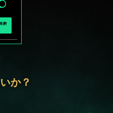
eを許
ないか？