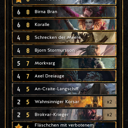
6
8
Birna Bran
6
8
Koralle
4
8
Schrecken der Meere
4
8
Bjorn Stormursson
5
7
Morkvarg
4
7
Axel Dreiauge
4
5
An-Craite-Langschiff
2
5
x
2
Wahnsinniger Korsar
2
5
x
2
Brokvar-Krieger
Fläschchen mit verbotenem
4