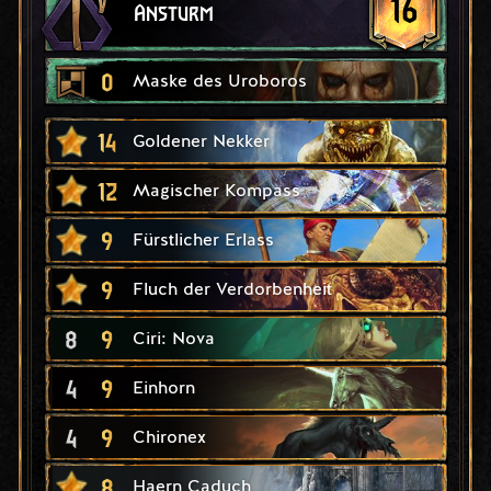
16
Ansturm
0
Maske des Uroboros
14
Goldener Nekker
12
Magischer Kompass
9
Fürstlicher Erlass
9
Fluch der Verdorbenheit
8
9
Ciri: Nova
4
9
Einhorn
4
9
Chironex
8
Haern Caduch