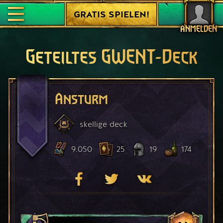
GRATIS SPIELEN!
ANMELDEN
Geteiltes GWENT-Deck
Ansturm
skellige
deck
9.050
25
19
174