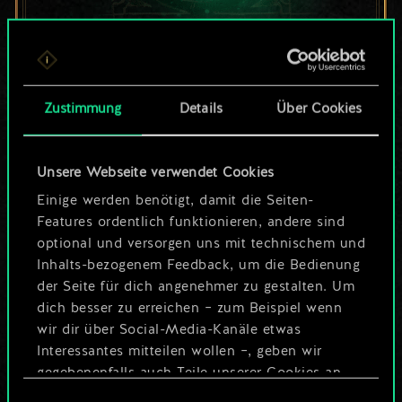
Bis jetzt ist dies nur
ein geteilter Satz
Zustimmung
Details
Über Cookies
Karten.
Unsere Webseite verwendet Cookies
Wo es doch so viel
Einige werden benötigt, damit die Seiten-
mehr sein kann!
Features ordentlich funktionieren, andere sind
optional und versorgen uns mit technischem und
Inhalts-bezogenem Feedback, um die Bedienung
der Seite für dich angenehmer zu gestalten. Um
Deck benennen und Leitfaden
dich besser zu erreichen – zum Beispiel wenn
erstellen
wir dir über Social-Media-Kanäle etwas
Interessantes mitteilen wollen –, geben wir
Deck bearbeiten
gegebenenfalls auch Teile unserer Cookies an
unsere Partner weiter. Jeder dieser optionalen
Einwilligungsauswahl