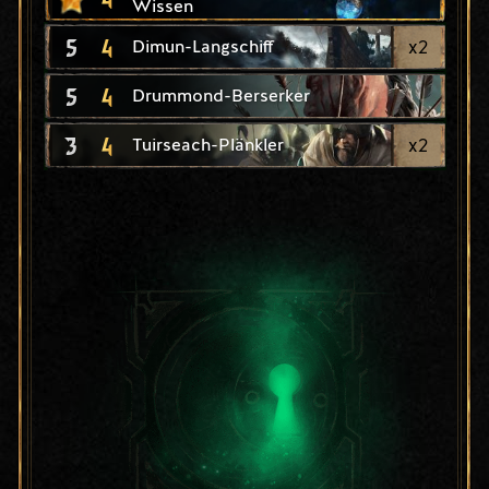
Wissen
5
4
x
2
Dimun-Langschiff
5
4
Drummond-Berserker
3
4
x
2
Tuirseach-Plänkler