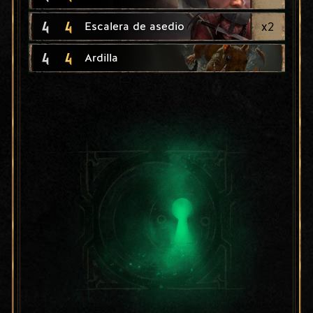
4
4
x
2
Escalera de asedio
4
4
Ardilla