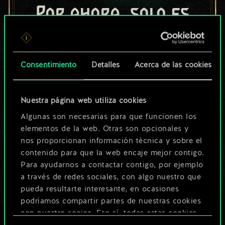
Por ahora, solo es
un conjunto de
cartas compartido.
Consentimiento
Detalles
Acerca de las cookies
¡Pero puede llegar a
ser mucho más!
Nuestra página web utiliza cookies
Algunas son necesarias para que funcionen los
elementos de la web. Otras son opcionales y
Poner nombre a esta baraja y crear
nos proporcionan información técnica y sobre el
una guía
contenido para que la web encaje mejor contigo.
Para ayudarnos a contactar contigo, por ejemplo
a través de redes sociales, con algo nuestro que
Editar baraja
pueda resultarte interesante, en ocasiones
podríamos compartir partes de nuestras cookies
O
con nuestro socios. Eso sí, todas estas cookies