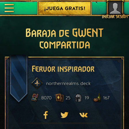
¡JUEGA GRATIS!
INICIAR SESIÓN
Baraja de GWENT
compartida
Fervor inspirador
northernrealms
deck
8070
25
19
167