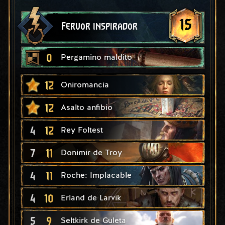
15
Fervor inspirador
0
Pergamino maldito
12
Oniromancia
12
Asalto anfibio
4
12
Rey Foltest
7
11
Donimir de Troy
4
11
Roche: Implacable
4
10
Erland de Larvik
5
9
Seltkirk de Guleta