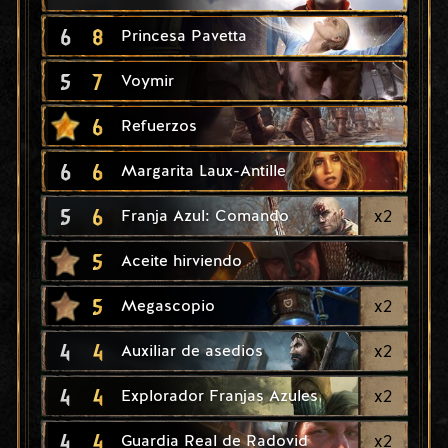
6
8
Princesa Pavetta
5
7
Voymir
6
Refuerzos
6
6
Margarita Laux-Antille
5
6
x
2
Franja Azul: Comando
5
Aceite hirviendo
5
x
2
Megascopio
4
4
x
2
Auxiliar de asedios
4
4
x
2
Explorador Franjas Azules
4
4
x
2
Guardia Real de Radovid