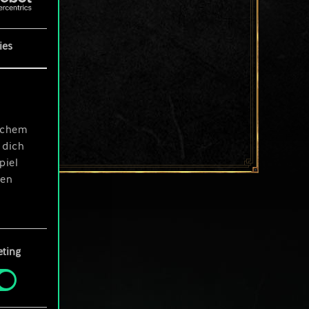
ies
ischem
 dich
piel
len
ting
 Menü
und