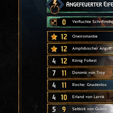
Angefeuerter Eif
0
Verfluchte Schriftrolle
12
Oneiromantie
12
Amphibischer Angriff
4
12
König Foltest
7
11
Donimir von Troy
4
11
Roche: Gnadenlos
4
10
Erland von Larvik
5
9
Seltkirk von Guleta