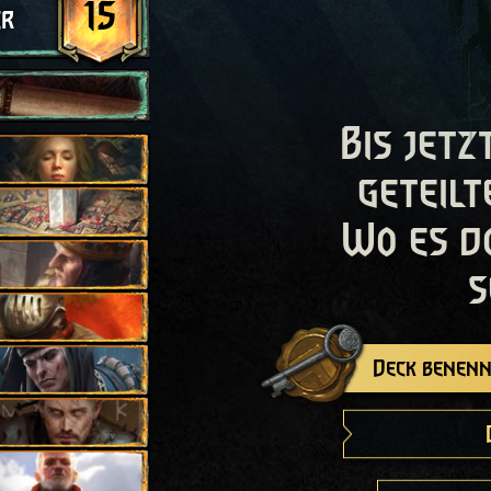
15
er
Bis jetz
geteilt
Wo es d
s
Deck benenn