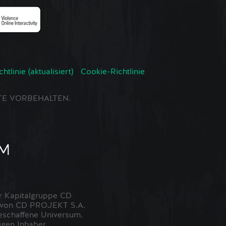
tlinie (aktualisiert)
Cookie-Richtlinie
CHTE VORBEHALTEN.
 Kapitalgruppe CD
t von CD PROJEKT S.A.
eschaffene Universum.
igen Inhaber.