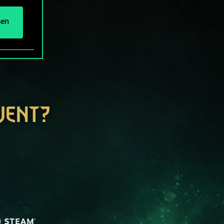
sen
WENT?