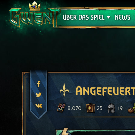
Support
ÜBER DAS SPIEL
NEWS
Angefeuert
8.070
25
19