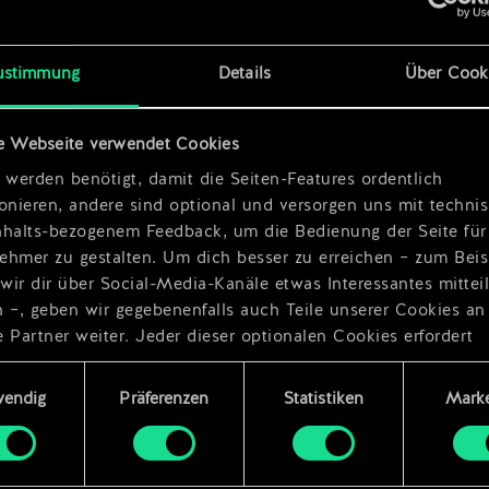
he
x
2
x
2
ustimmung
Details
Über Cook
e Webseite verwendet Cookies
 werden benötigt, damit die Seiten-Features ordentlich
ionieren, andere sind optional und versorgen uns mit techn
nhalts-bezogenem Feedback, um die Bedienung der Seite für
ehmer zu gestalten. Um dich besser zu erreichen – zum Beis
wir dir über Social-Media-Kanäle etwas Interessantes mittei
n –, geben wir gegebenenfalls auch Teile unserer Cookies an
 Partner weiter. Jeder dieser optionalen Cookies erfordert
dings deine Zustimmung.
ungsauswahl
wendig
Präferenzen
Statistiken
Marke
Details zu unserer Nutzung von Cookies findest du unten im
ellungen“, wo du, falls gewünscht, auch alle Einstellungen r
s Thema Cookies ändern kannst.