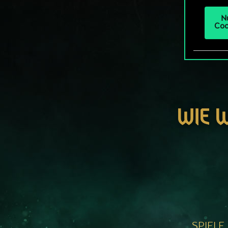
N
Coo
WIE 
SPIELE