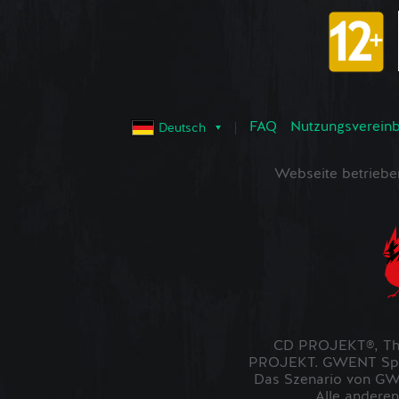
FAQ
Nutzungsvereinba
Deutsch
Webseite betrieb
CD PROJEKT®, The
PROJEKT. GWENT Spiel
Das Szenario von GWE
Alle anderen