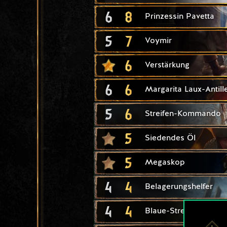
6
8
Prinzessin Pavetta
5
7
Voymir
6
Verstärkung
6
6
Margarita Laux-Antill
5
6
Streifen-Kommando
5
Siedendes Öl
5
Megaskop
4
4
Belagerungshelfer
4
4
Blaue-Streifen-Spähe