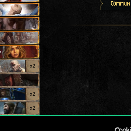
Communi
e
x
2
x
2
x
2
r
x
2