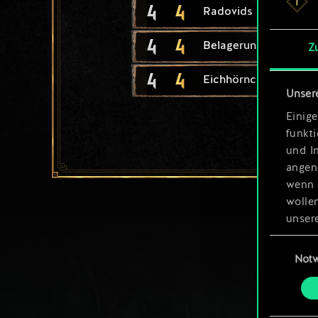
4
4
Radovids Königswac
4
4
Belagerungsleiter
Z
4
4
Eichhörnchen
Unser
Einige
funkt
und I
angen
wenn 
wolle
unsere
aller
Einwillig
Not
Alle 
„Einst
um da