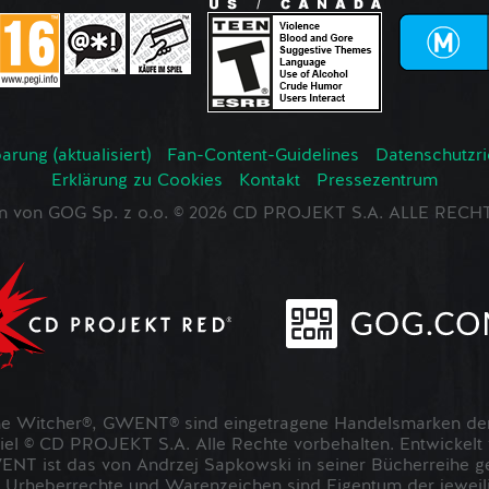
rung (aktualisiert)
Fan-Content-Guidelines
Datenschutzrich
Erklärung zu Cookies
Kontakt
Pressezentrum
en von GOG Sp. z o.o. © 2026 CD PROJEKT S.A. ALLE RE
 Witcher®, GWENT® sind eingetragene Handelsmarken der
 © CD PROJEKT S.A. Alle Rechte vorbehalten. Entwickel
NT ist das von Andrzej Sapkowski in seiner Bücherreihe g
 Urheberrechte und Warenzeichen sind Eigentum der jeweil