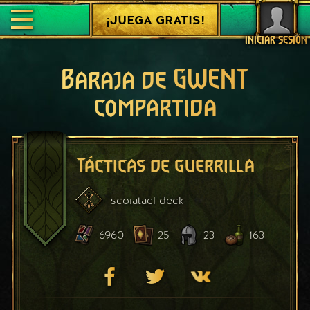
¡JUEGA GRATIS!
INICIAR SESIÓN
Baraja de GWENT
compartida
Tácticas de guerrilla
scoiatael
deck
6960
25
23
163