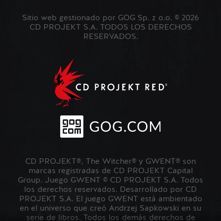
Sitio web gestionado por GOG Sp. z o.o. © 2026
CD PROJEKT S.A. TODOS LOS DERECHOS
RESERVADOS.
CD PROJEKT®, The Witcher® y GWENT® son
marcas registradas de CD PROJEKT Capital
Group. Juego GWENT © CD PROJEKT S.A. Todos
los derechos reservados. Desarrollado por CD
PROJEKT S.A. El juego GWENT está ambientado
en el universo que creó Andrzej Sapkowski en su
serie de libros. Todos los demás derechos de