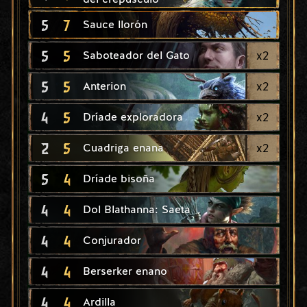
5
7
Sauce llorón
5
5
x
2
Saboteador del Gato
5
5
x
2
Anterion
4
5
x
2
Dríade exploradora
2
5
x
2
Cuadriga enana
5
4
Dríade bisoña
4
4
Dol Blathanna: Saeta
4
4
Conjurador
4
4
Berserker enano
4
4
Ardilla