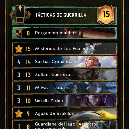
15
Tácticas de guerrilla
0
Pergamino maldito
15
Misterios de Loc Feainn
4
14
Saskia: Comandante
3
13
Zoltan: Guerrero
3
11
Milva: Tiradora
3
10
Geralt: Yrden
9
Aguas de Brokilon
Guardiana del lago: Aspecto
1
8
del crepúsculo