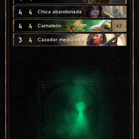
4
4
Chica abandonada
4
4
x
2
Camaleón
3
4
Cazador medio elfo