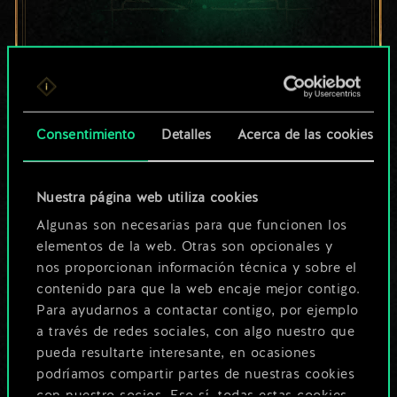
Por ahora, solo es
un conjunto de
cartas compartido.
Consentimiento
Detalles
Acerca de las cookies
¡Pero puede llegar a
Nuestra página web utiliza cookies
ser mucho más!
Algunas son necesarias para que funcionen los
elementos de la web. Otras son opcionales y
nos proporcionan información técnica y sobre el
Poner nombre a esta baraja y crear
contenido para que la web encaje mejor contigo.
una guía
Para ayudarnos a contactar contigo, por ejemplo
a través de redes sociales, con algo nuestro que
pueda resultarte interesante, en ocasiones
Editar baraja
podríamos compartir partes de nuestras cookies
con nuestro socios. Eso sí, todas estas cookies