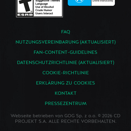
FAQ
NUTZUNGSVEREINBARUNG (AKTUALISIERT)
FAN-CONTENT-GUIDELINES
DATENSCHUTZRICHTLINIE (AKTUALISIERT)
COOKIE-RICHTLINIE
ERKLÄRUNG ZU COOKIES
KONTAKT
PRESSEZENTRUM
Webseite betrieben von GOG Sp. z o.o. © 2026 CD
PROJEKT S.A. ALLE RECHTE VORBEHALTEN.