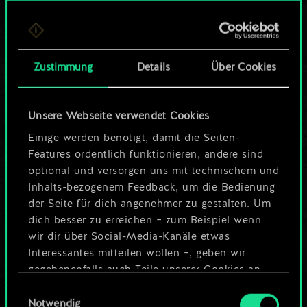
Bis jetzt ist dies nur
ein geteilter Satz
Zustimmung
Details
Über Cookies
Karten.
Wo es doch so viel
Unsere Webseite verwendet Cookies
mehr sein kann!
Einige werden benötigt, damit die Seiten-
Features ordentlich funktionieren, andere sind
optional und versorgen uns mit technischem und
Inhalts-bezogenem Feedback, um die Bedienung
Deck benennen und Leitfaden
der Seite für dich angenehmer zu gestalten. Um
erstellen
dich besser zu erreichen – zum Beispiel wenn
wir dir über Social-Media-Kanäle etwas
Interessantes mitteilen wollen –, geben wir
Deck bearbeiten
gegebenenfalls auch Teile unserer Cookies an
unsere Partner weiter. Jeder dieser optionalen
Einwilligungsauswahl
ODER
Cookies erfordert allerdings deine Zustimmung.
Notwendig