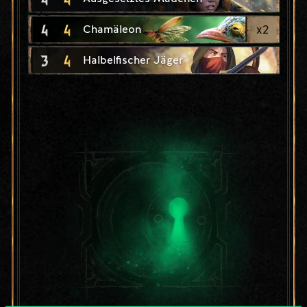
4
4
x
2
Chamäleon
3
4
Halbelfischer Jäger