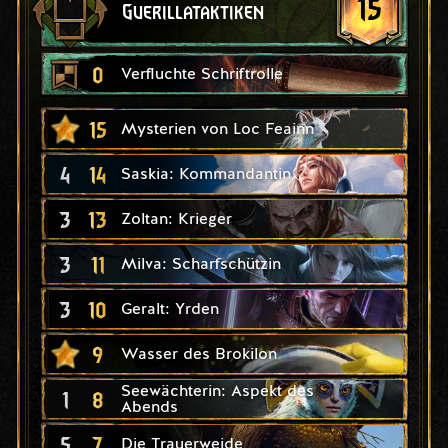
15
Guerillataktiken
0
Verfluchte Schriftrolle
15
Mysterien von Loc Feainn
4
14
Saskia: Kommandantin
3
13
Zoltan: Krieger
3
11
Milva: Scharfschützin
3
10
Geralt: Yrden
9
Wasser des Brokilon
Seewächterin: Aspekt des
1
8
Abends
5
7
Die Trauerweide