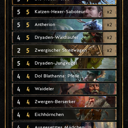
5
5
x
2
Katzen-Hexer-Saboteur
5
5
x
2
Antherion
4
5
x
2
Dryaden-Waldläufer
2
5
x
2
Zwergischer Streitwagen
5
4
Dryaden-Jungvogel
4
4
Dol Blathanna: Pfeile
4
4
Waideler
4
4
Zwergen-Berserker
4
4
Eichhörnchen
4
4
Ausgesetztes Mädchen