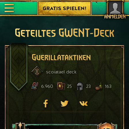
GRATIS SPIELEN!
ANMELDEN
Geteiltes GWENT-Deck
Guerillataktiken
scoiatael
deck
6.960
25
23
163