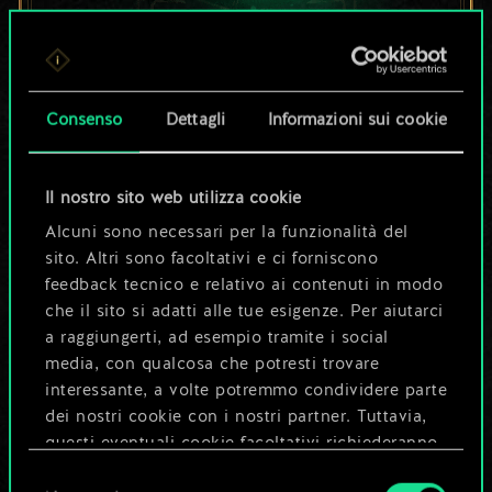
Per ora, è solo un
set di carte
Consenso
Dettagli
Informazioni sui cookie
condiviso.
Il nostro sito web utilizza cookie
Ma può diventare
Alcuni sono necessari per la funzionalità del
sito. Altri sono facoltativi e ci forniscono
molto altro!
feedback tecnico e relativo ai contenuti in modo
che il sito si adatti alle tue esigenze. Per aiutarci
a raggiungerti, ad esempio tramite i social
Dai un nome al mazzo e crea una
media, con qualcosa che potresti trovare
guida
interessante, a volte potremmo condividere parte
dei nostri cookie con i nostri partner. Tuttavia,
questi eventuali cookie facoltativi richiederanno
Modifica mazzo
la tua autorizzazione.
Selezione