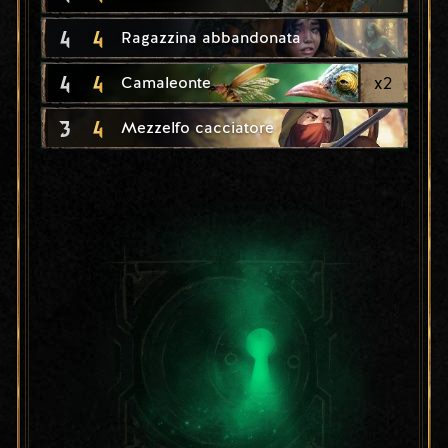
4
4
Ragazzina abbandonata
4
4
x
2
Camaleonte
3
4
Mezzelfo cacciatore