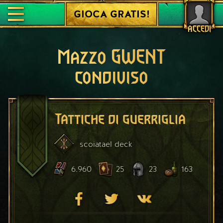
GIOCA GRATIS!
ACCEDI
Mazzo GWENT
condiviso
Tattiche di guerriglia
scoiatael
deck
6.960
25
23
163