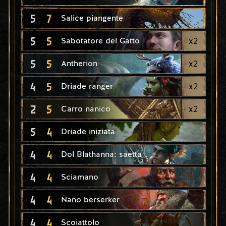
5
7
Salice piangente
5
5
x
2
Sabotatore del Gatto
5
5
x
2
Antherion
4
5
x
2
Driade ranger
2
5
x
2
Carro nanico
5
4
Driade iniziata
4
4
Dol Blathanna: saetta
4
4
Sciamano
4
4
Nano berserker
4
4
Scoiattolo