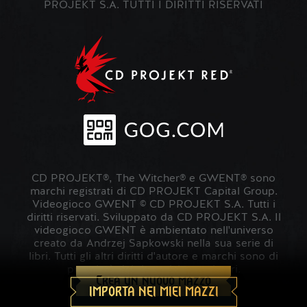
PROJEKT S.A. TUTTI I DIRITTI RISERVATI
CD PROJEKT®, The Witcher® e GWENT® sono
marchi registrati di CD PROJEKT Capital Group.
Videogioco GWENT © CD PROJEKT S.A. Tutti i
diritti riservati. Sviluppato da CD PROJEKT S.A. Il
videogioco GWENT è ambientato nell'universo
creato da Andrzej Sapkowski nella sua serie di
libri. Tutti gli altri diritti d'autore e marchi sono di
proprietà dei rispettivi proprietari.
Crea un nuovo mazzo
IMPORTA NEI MIEI MAZZI