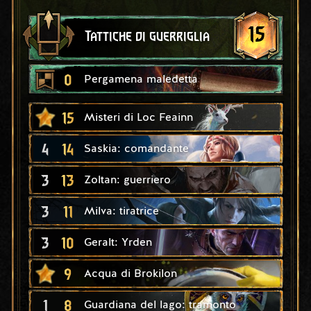
15
Tattiche di guerriglia
0
Pergamena maledetta
15
Misteri di Loc Feainn
4
14
Saskia: comandante
3
13
Zoltan: guerriero
3
11
Milva: tiratrice
3
10
Geralt: Yrden
9
Acqua di Brokilon
1
8
Guardiana del lago: tramonto