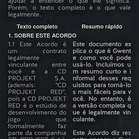
ajudar a entender o que ele significa.
Porém, o texto completo é o que vale
legalmente.
Texto completo
Resumo rápido
1. SOBRE ESTE ACORDO
1.1 Este Acordo é
Este documento ex
um contrato
plica o que é Gwent
legalmente
e como você pode
vinculante entre
usá-lo. Incluímos u
você e a CD
m resumo curto e i
PROJEKT S.A.
nformal desses req
(ademais: "CD
uisitos para torná-lo
PROJEKT RED",
s mais fáceis para v
pois a CD PROJEKT
ocê. No entanto, é
RED é o estúdio de
a versão completa q
desenvolvimento do
ue é legalmente vin
jogo que
culante.
formalmente faz
parte da companhia
Este Acordo diz res