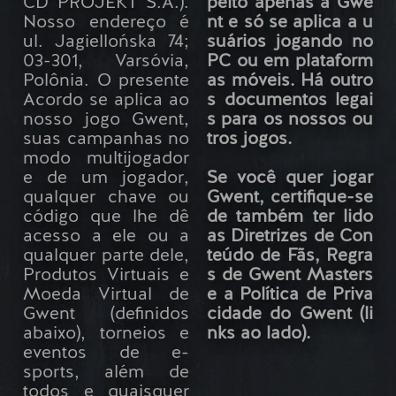
CD PROJEKT S.A.).
peito apenas a Gwe
Nosso endereço é
nt e só se aplica a u
ul. Jagiellońska 74;
suários jogando no
03-301, Varsóvia,
PC ou em plataform
Polônia. O presente
as móveis. Há outro
Acordo se aplica ao
s documentos legai
nosso jogo Gwent,
s para os nossos ou
suas campanhas no
tros jogos.
modo multijogador
e de um jogador,
Se você quer jogar
qualquer chave ou
Gwent, certifique-se
código que lhe dê
de também ter lido
acesso a ele ou a
as Diretrizes de Con
qualquer parte dele,
teúdo de Fãs, Regra
Produtos Virtuais e
s de Gwent Masters
Moeda Virtual de
e a Política de Priva
Gwent (definidos
cidade do Gwent (li
abaixo), torneios e
nks ao lado).
eventos de e-
sports, além de
todos e quaisquer