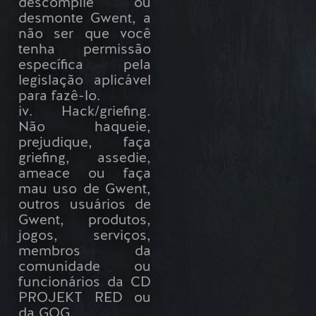
descompile ou
desmonte Gwent, a
não ser que você
tenha permissão
específica pela
legislação aplicável
para fazê-lo.
iv. Hack/griefing.
Não haqueie,
prejudique, faça
griefing, assedie,
ameace ou faça
mau uso de Gwent,
outros usuários de
Gwent, produtos,
jogos, serviços,
membros da
comunidade ou
funcionários da CD
PROJEKT RED ou
da GOG.