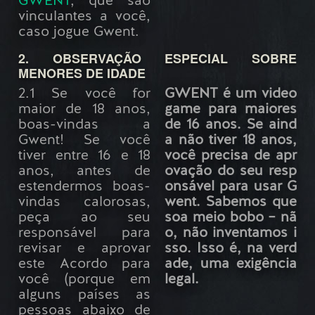
GWENT
, que são
vinculantes a você,
caso jogue Gwent.
2. OBSERVAÇÃO ESPECIAL SOBRE
MENORES DE IDADE
2.1 Se você for
GWENT é um video
maior de 18 anos,
game para maiores
boas-vindas a
de 16 anos. Se aind
Gwent! Se você
a não tiver 18 anos,
tiver entre 16 e 18
você precisa de apr
anos, antes de
ovação do seu resp
estendermos boas-
onsável para usar G
vindas calorosas,
went. Sabemos que
peça ao seu
soa meio bobo – nã
responsável para
o, não inventamos i
revisar e aprovar
sso. Isso é, na verd
este Acordo para
ade, uma exigência
você (porque em
legal.
alguns países as
pessoas abaixo de