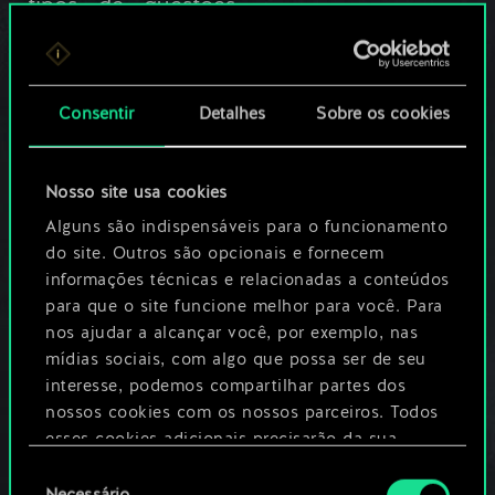
tipos de questões
proibidas pela
cláusula 8 abaixo e
para proteger a
integridade de
Consentir
Detalhes
Sobre os cookies
Gwent e efetivar
este Acordo, a CD
PROJEKT RED
Nosso site usa cookies
pode utilizar
ferramentas
Alguns são indispensáveis para o funcionamento
antitrapaça e/ou
do site. Outros são opcionais e fornecem
outros softwares
informações técnicas e relacionadas a conteúdos
que serão
para que o site funcione melhor para você. Para
executados em
nos ajudar a alcançar você, por exemplo, nas
segundo plano no
mídias sociais, com algo que possa ser de seu
seu dispositivo ou
interesse, podemos compartilhar partes dos
nos dispositivos
nossos cookies com os nossos parceiros. Todos
relacionados/perifér
esses cookies adicionais precisarão da sua
icos quando você
usar Gwent.
permissão, no entanto.
Seleção