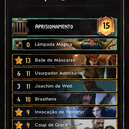
15
Aprisionamento
0
Lâmpada Mágica
13
Baile de Máscaras
6
11
Usurpador Autoritário
3
11
Joachim de Wett
4
10
Braathens
9
Invocação de Yennefer
9
Coup de Grace