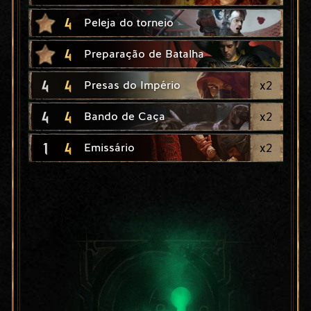
4
Peleja do torneio
4
Preparação de Batalha
4
4
x
2
Presas do Império
4
4
x
2
Bando de Caça
1
4
x
2
Emissário