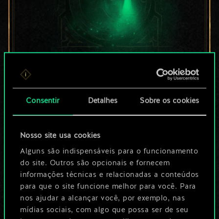
Por enquanto, isto é
apenas um conjunto
Consentir
Detalhes
Sobre os cookies
de cartas
Nosso site usa cookies
compartilhado.
Alguns são indispensáveis para o funcionamento
No entanto, dá para
do site. Outros são opcionais e fornecem
informações técnicas e relacionadas a conteúdos
ser muito mais!
para que o site funcione melhor para você. Para
nos ajudar a alcançar você, por exemplo, nas
mídias sociais, com algo que possa ser de seu