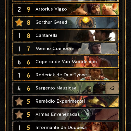
2
9
Artorius Viggo
8
Gorthur Gvaed
1
8
Cantarella
1
7
Menno Coehoorn
6
6
Copeiro de Van Moorlehem
1
6
Roderick de Dun Tynne
4
6
x
2
Sargento Nauzicaa
5
Remédio Experimental
5
Armas Envenenadas
1
5
Informante da Duquesa