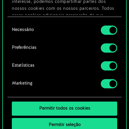
Dê um nome para este baralho e crie
interesse, podemos compartilhar partes dos
um guia
nossos cookies com os nossos parceiros. Todos
esses cookies adicionais precisarão da sua
permissão, no entanto.
Seleção
Editar baralho
Necessário
de
Você encontrará todos os detalhes sobre o uso
consentimento
OU
de cookies e poderá ajustar as suas preferências
Preferências
no menu "Configurações" abaixo.
Navegue pelos baralhos da
Estatísticas
comunidade
Marketing
Permitir todos os cookies
Permitir seleção