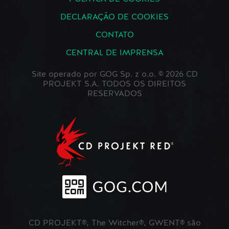
DECLARAÇÃO DE COOKIES
CONTATO
CENTRAL DE IMPRENSA
Site operado por GOG Sp. z o.o. © 2026 CD
PROJEKT S.A. TODOS OS DIREITOS
RESERVADOS
CD PROJEKT®, The Witcher®, GWENT® são