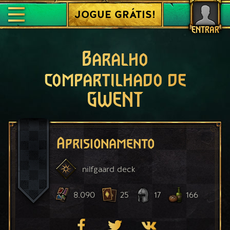
JOGUE GRÁTIS!
ENTRAR
Baralho
compartilhado de
GWENT
Aprisionamento
nilfgaard
deck
8.090
25
17
166