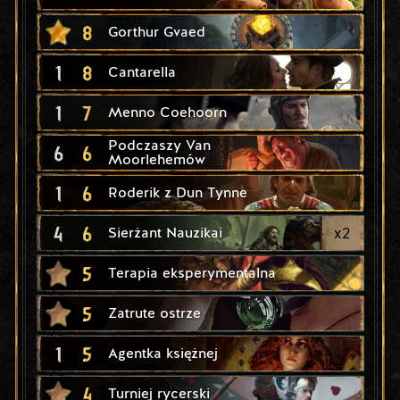
8
Gorthur Gvaed
1
8
Cantarella
1
7
Menno Coehoorn
Podczaszy Van
6
6
Moorlehemów
1
6
Roderik z Dun Tynne
4
6
x
2
Sierżant Nauzikai
5
Terapia eksperymentalna
5
Zatrute ostrze
1
5
Agentka księżnej
4
Turniej rycerski