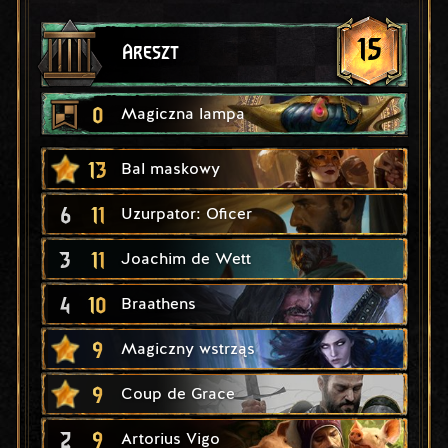
15
Areszt
0
Magiczna lampa
13
Bal maskowy
6
11
Uzurpator: Oficer
3
11
Joachim de Wett
4
10
Braathens
9
Magiczny wstrząs
9
Coup de Grace
2
9
Artorius Vigo