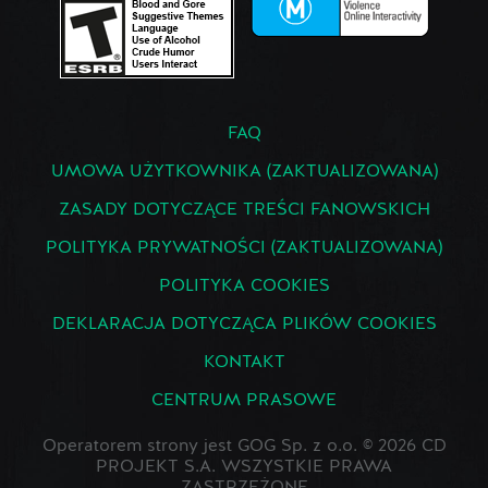
FAQ
UMOWA UŻYTKOWNIKA (ZAKTUALIZOWANA)
ZASADY DOTYCZĄCE TREŚCI FANOWSKICH
POLITYKA PRYWATNOŚCI (ZAKTUALIZOWANA)
POLITYKA COOKIES
DEKLARACJA DOTYCZĄCA PLIKÓW COOKIES
KONTAKT
CENTRUM PRASOWE
Operatorem strony jest GOG Sp. z o.o. © 2026 CD
PROJEKT S.A. WSZYSTKIE PRAWA