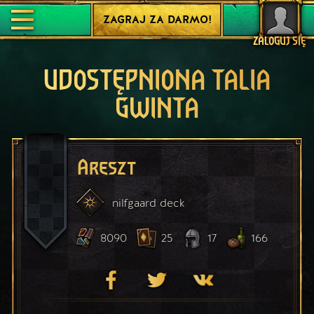
ZAGRAJ ZA DARMO!
ZALOGUJ SIĘ
UDOSTĘPNIONA TALIA
GWINTA
Areszt
nilfgaard
deck
8090
25
17
166