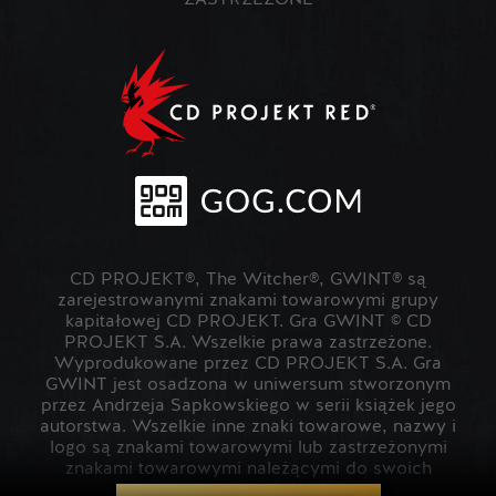
ZASTRZEŻONE
CD PROJEKT®, The Witcher®, GWINT® są
zarejestrowanymi znakami towarowymi grupy
kapitałowej CD PROJEKT. Gra GWINT © CD
PROJEKT S.A. Wszelkie prawa zastrzeżone.
Wyprodukowane przez CD PROJEKT S.A. Gra
GWINT jest osadzona w uniwersum stworzonym
przez Andrzeja Sapkowskiego w serii książek jego
autorstwa. Wszelkie inne znaki towarowe, nazwy i
logo są znakami towarowymi lub zastrzeżonymi
znakami towarowymi należącymi do swoich
prawowitych właścicieli.