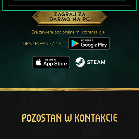
MOŻE PARTYJKA W GWINTA?
ZAGRAJ ZA
DARMO NA PC
Gra zawiera opcjonalne mikrotransakcje
GRAJ RÓWNIEŻ NA:
POZOSTAŃ W KONTAKCIE