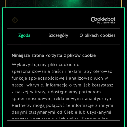
Lubisz grać tą talią?
Zgoda
Szczegóły
O plikach cookies
Pomóż społeczności
odkryć jej
Niniejsza strona korzysta z plików cookie
Wykorzystujemy pliki cookie do
potencjał!
spersonalizowania treści i reklam, aby oferować
funkcje społecznościowe i analizować ruch w
naszej witrynie. Informacje o tym, jak korzystasz
Nazwij talię i opisz swoją strategię
z naszej witryny, udostępniamy partnerom
społecznościowym, reklamowym i analitycznym.
Partnerzy mogą połączyć te informacje z innymi
Edytuj talię
danymi otrzymanymi od Ciebie lub uzyskanymi
podczas korzystania z ich usług. Kontynuując
LUB
korzystanie z naszej witryny, zgadasz się na