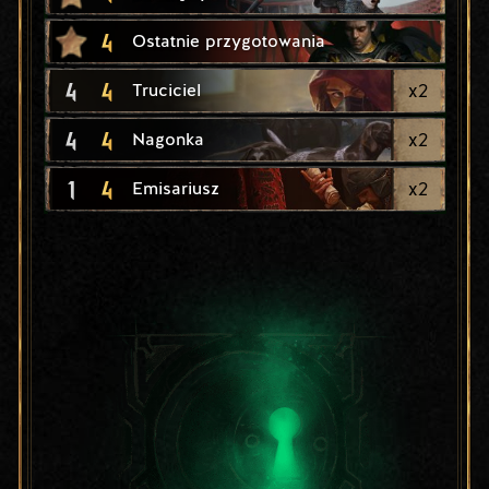
4
Ostatnie przygotowania
4
4
x
2
Truciciel
4
4
x
2
Nagonka
1
4
x
2
Emisariusz