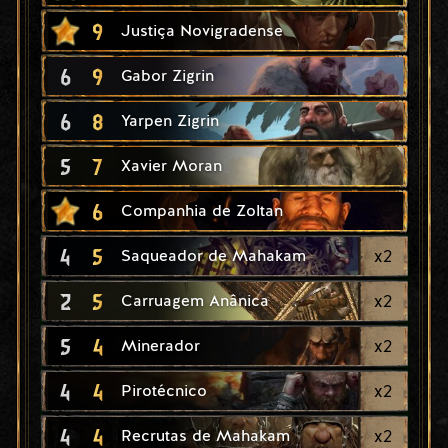
9
Justiça Novigradense
6
9
Gabor Zigrin
6
8
Yarpen Zigrin
5
7
Xavier Moran
6
Companhia de Zoltan
4
5
x
2
Saqueador de Mahakam
2
5
x
2
Carruagem Anânica
5
4
x
2
Minerador
4
4
x
2
Pirotécnico
4
4
x
2
Recrutas de Mahakam