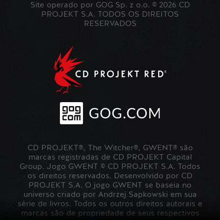
Site operado por GOG Sp. z o.o. © 2026 CD
PROJEKT S.A. TODOS OS DIREITOS
RESERVADOS
CD PROJEKT®, The Witcher®, GWENT® são
marcas registradas de CD PROJEKT Capital
Group. Jogo GWENT © CD PROJEKT S.A. Todos
os direitos reservados. Desenvolvido por CD
PROJEKT S.A. O jogo GWENT se baseia no
universo criado por Andrzej Sapkowski em sua
série de livros. Todos os outros direitos autorais e
marcas são de propriedade de seus respectivos