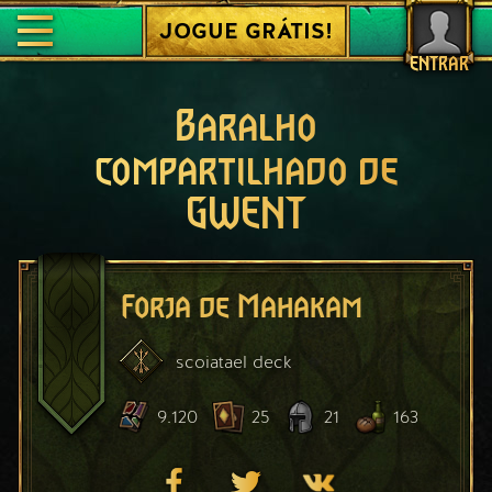
JOGUE GRÁTIS!
ENTRAR
Baralho
compartilhado de
GWENT
Forja de Mahakam
scoiatael
deck
9.120
25
21
163