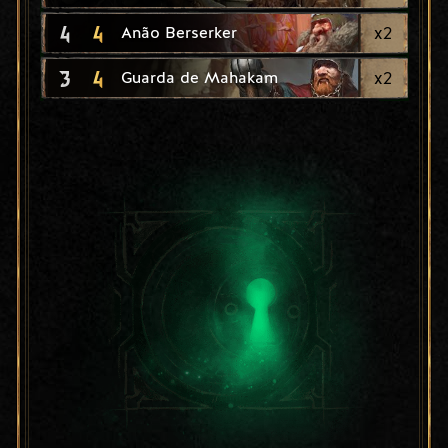
4
4
x
2
Anão Berserker
3
4
x
2
Guarda de Mahakam