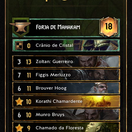
18
Forja de Mahakam
0
Crânio de Cristal
3
13
Zoltan: Guerreiro
7
11
Figgis Merluzzo
6
11
Brouver Hoog
10
Korathi Chamardente
6
10
Munro Bruys
9
Chamado da Floresta