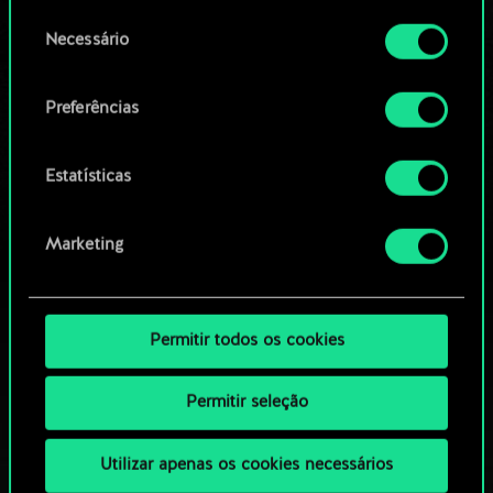
permissão, no entanto.
OU
Seleção
Necessário
de
Você encontrará todos os detalhes sobre o uso
consentimento
Navegue pelos baralhos da
de cookies e poderá ajustar as suas preferências
Preferências
no menu "Configurações" abaixo.
comunidade
Estatísticas
Marketing
Permitir todos os cookies
Permitir seleção
Utilizar apenas os cookies necessários