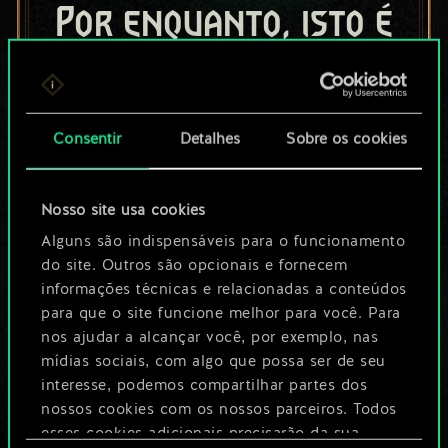
Por enquanto, isto é
apenas um conjunto
de cartas
Consentir
Detalhes
Sobre os cookies
compartilhado.
No entanto, dá para
Nosso site usa cookies
ser muito mais!
Alguns são indispensáveis para o funcionamento
do site. Outros são opcionais e fornecem
informações técnicas e relacionadas a conteúdos
para que o site funcione melhor para você. Para
Dê um nome para este baralho e crie
nos ajudar a alcançar você, por exemplo, nas
um guia
mídias sociais, com algo que possa ser de seu
interesse, podemos compartilhar partes dos
Editar baralho
nossos cookies com os nossos parceiros. Todos
esses cookies adicionais precisarão da sua