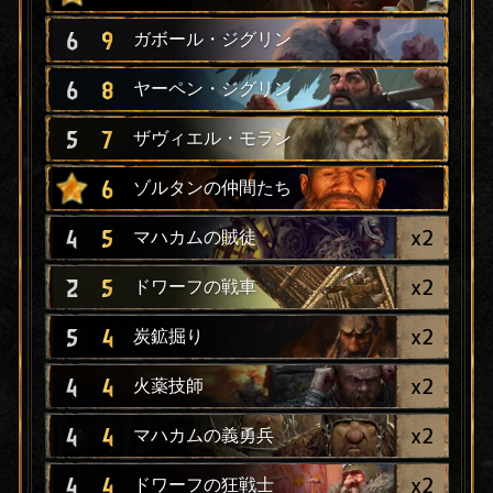
6
9
ガボール・ジグリン
6
8
ヤーペン・ジグリン
5
7
ザヴィエル・モラン
6
ゾルタンの仲間たち
x
2
4
5
マハカムの賊徒
x
2
2
5
ドワーフの戦車
x
2
5
4
炭鉱掘り
x
2
4
4
火薬技師
x
2
4
4
マハカムの義勇兵
x
2
4
4
ドワーフの狂戦士