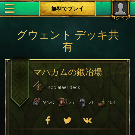
無料でプレイ
ログイン
グウェント デッキ共
有
マハカムの鍛冶場
scoiatael
deck
9,120
25
21
163