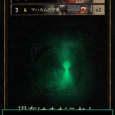
x
2
3
4
マハカムの守衛
現在はまだこれし