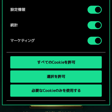
の
選
設定情報
択
統計
マーケティング
すべてのCookieを許可
選択を許可
グウェントでひと勝負といかない
か？
必要なCookieのみを使用する
PCで無料プレイ！