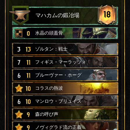
18
マハカムの鍛冶場
0
水晶の頭蓋骨
3
13
ゾルタン：戦士
7
11
フィギス・マーラッツォ
6
11
ブルーヴァー・ホーグ
10
コラスの熱波
6
10
マンロウ・ブリュイス
9
森の呼び声
9
ノヴィグラド流の正義