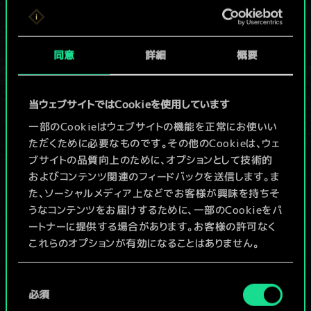
か共有デッキがあ
りませんが、
同意
詳細
概要
続々追加中！
当ウェブサイトではCookieを使用しています
一部のCookieはウェブサイトの機能を正常にお使いい
デッキ名入力＆ガイドを作成
ただくために必要なものです。その他のCookieは、ウェ
ブサイトの品質向上のために、オプションとして技術的
デッキを編集
およびコンテンツ関連のフィードバックを送信します。ま
た、ソーシャルメディア上などでお客様が興味を持ちそ
うなコンテンツをお届けするために、一部のCookieをパ
/
ートナーに提供する場合があります。お客様の許可なく
これらのオプションが有効になることはありません。
コミュニティデッキを閲覧
Cookieの使用およびパフォーマンスの変更点に関する
同
詳細は、下記の「設定」メニューでご確認ください。
必須
意