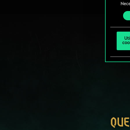
Você 
Nece
de
ajust
consenti
Ut
coo
QUE