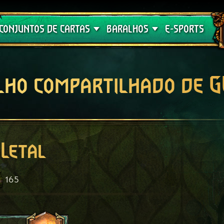
Crimson Curse
Guia de Baralhos
CONJUNTOS DE CARTAS
BARALHOS
E-SPORTS
lho compartilhado de 
Letal
165