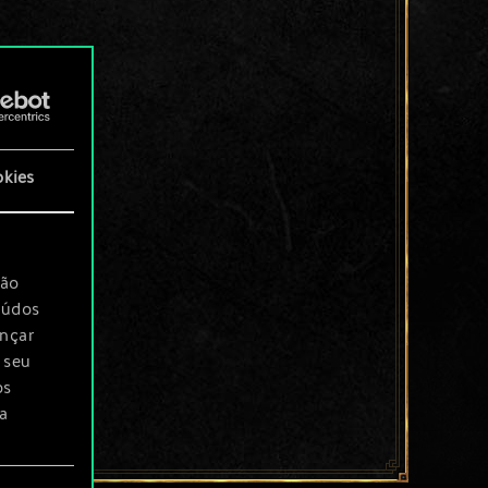
okies
são
eúdos
ançar
 seu
os
a