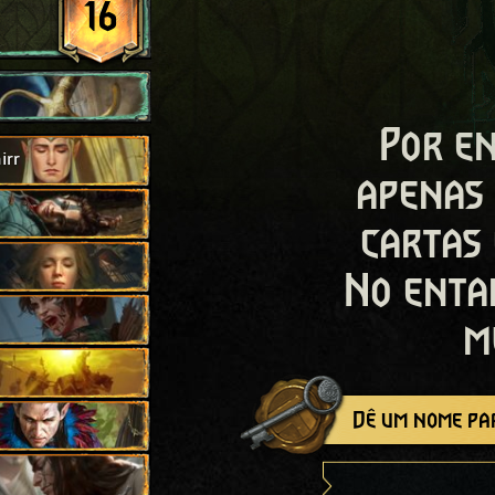
16
Por en
irr
apenas
cartas
No enta
m
Dê um nome par