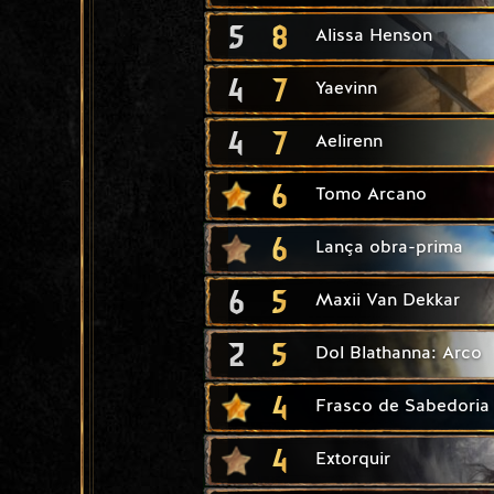
5
8
Alissa Henson
4
7
Yaevinn
4
7
Aelirenn
6
Tomo Arcano
6
Lança obra-prima
6
5
Maxii Van Dekkar
2
5
Dol Blathanna: Arco
4
Frasco de Sabedoria
4
Extorquir