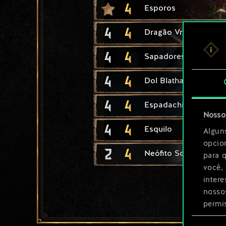
4
Esporos
4
4
Dragão Vrihedd
4
4
Sapadores Vrihedd
4
4
Dol Blathanna: Flech
4
4
Espadachim Elfo
Nosso 
4
4
Esquilo
Algun
opcio
2
4
Neófito Scoia'tael
para 
você,
inter
nosso
permi
Seleção