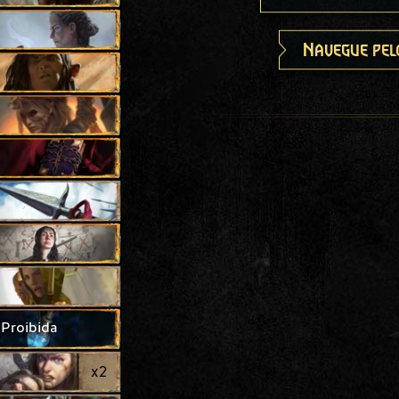
Navegue pel
 Proibida
x
2