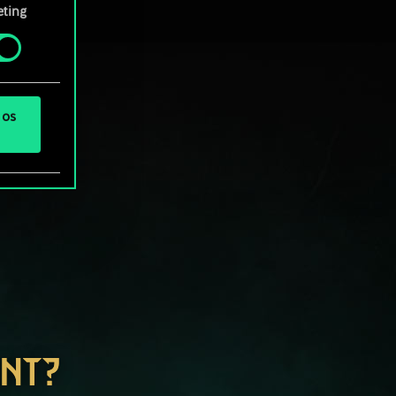
rá
ting
 os
ENT?