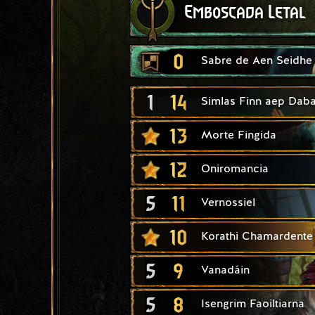
Emboscada Letal
0
Sabre de Aen Seidhe
1
14
Simlas Finn aep Daba
13
Morte Fingida
12
Oniromancia
5
11
Vernossiel
10
Korathi Chamardente
5
9
Vanadáin
5
8
Isengrim Faoiltiarna