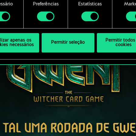
encontrará todos os detalhes sobre o uso de cookies e pode
ssário
Preferências
Estatísticas
Marke
ar as suas preferências no menu "Configurações" abaixo.
mento
ilizar apenas os
Permitir todos
Permitir seleção
kies necessários
cookies
 TAL UMA RODADA DE GW