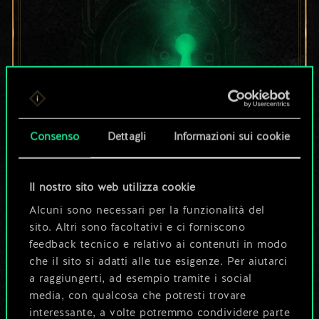
Consenso
Dettagli
Informazioni sui cookie
Per ora, è solo un
Il nostro sito web utilizza cookie
set di carte
Alcuni sono necessari per la funzionalità del
condiviso.
sito. Altri sono facoltativi e ci forniscono
feedback tecnico e relativo ai contenuti in modo
Ma può diventare
che il sito si adatti alle tue esigenze. Per aiutarci
a raggiungerti, ad esempio tramite i social
molto altro!
media, con qualcosa che potresti trovare
interessante, a volte potremmo condividere parte