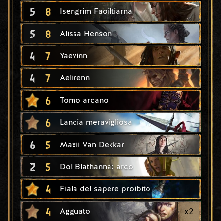
5
8
Isengrim Faoiltiarna
5
8
Alissa Henson
4
7
Yaevinn
4
7
Aelirenn
6
Tomo arcano
6
Lancia meravigliosa
6
5
Maxii Van Dekkar
2
5
Dol Blathanna: arco
4
Fiala del sapere proibito
4
x
2
Agguato