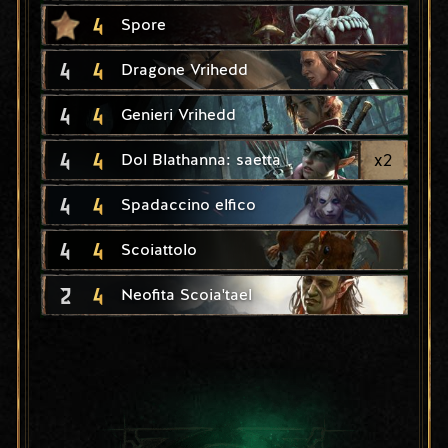
4
Spore
4
4
Dragone Vrihedd
4
4
Genieri Vrihedd
4
4
x
2
Dol Blathanna: saetta
4
4
Spadaccino elfico
4
4
Scoiattolo
2
4
Neofita Scoia'tael