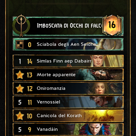
16
Imboscata di Occhi di falco
0
Sciabola degli Aen Seidhe
1
14
Simlas Finn aep Dabairr
13
Morte apparente
12
Oniromanzia
5
11
Vernossiel
10
Canicola del Korath
5
9
Vanadáin