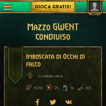
GIOCA GRATIS!
ACCEDI
Mazzo GWENT
condiviso
Imboscata di Occhi di
falco
scoiatael
deck
9.010
25
16
165