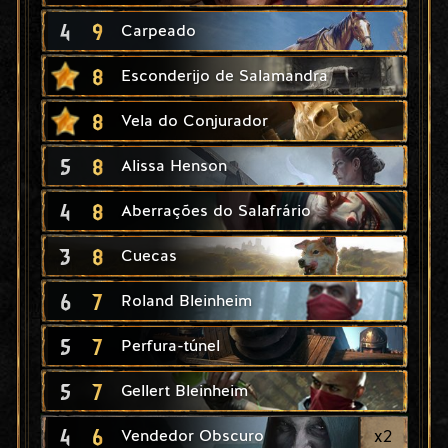
4
9
Carpeado
8
Esconderijo de Salamandra
8
Vela do Conjurador
5
8
Alissa Henson
4
8
Aberrações do Salafrário
3
8
Cuecas
6
7
Roland Bleinheim
5
7
Perfura-túnel
5
7
Gellert Bleinheim
4
6
x
2
Vendedor Obscuro