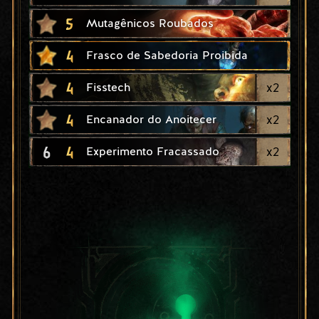
5
Mutagênicos Roubados
4
Frasco de Sabedoria Proibida
4
x
2
Fisstech
4
x
2
Encanador do Anoitecer
6
4
x
2
Experimento Fracassado