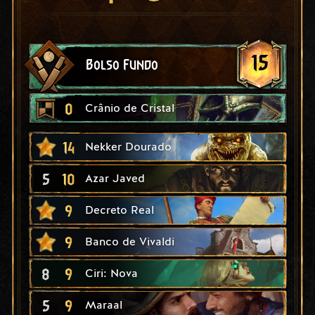
15
Bolso Fundo
0
Crânio de Cristal
14
Nekker Dourado
5
10
Azar Javed
9
Decreto Real
9
Banco de Vivaldi
8
9
Ciri: Nova
5
9
Maraal