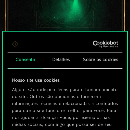
Por enquanto, isto é
apenas um conjunto
Consentir
Detalhes
Sobre os cookies
de cartas
Nosso site usa cookies
compartilhado.
Alguns são indispensáveis para o funcionamento
No entanto, dá para
do site. Outros são opcionais e fornecem
informações técnicas e relacionadas a conteúdos
ser muito mais!
para que o site funcione melhor para você. Para
nos ajudar a alcançar você, por exemplo, nas
mídias sociais, com algo que possa ser de seu