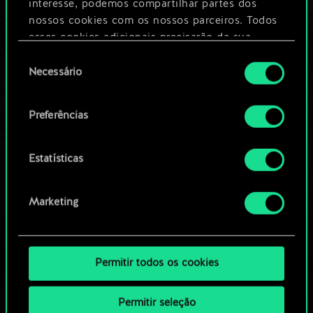
Dê um nome para este baralho e crie
interesse, podemos compartilhar partes dos
um guia
nossos cookies com os nossos parceiros. Todos
esses cookies adicionais precisarão da sua
permissão, no entanto.
Seleção
Editar baralho
Necessário
de
Você encontrará todos os detalhes sobre o uso
consentimento
OU
de cookies e poderá ajustar as suas preferências
Preferências
no menu "Configurações" abaixo.
Navegue pelos baralhos da
Estatísticas
comunidade
Marketing
Permitir todos os cookies
Permitir seleção