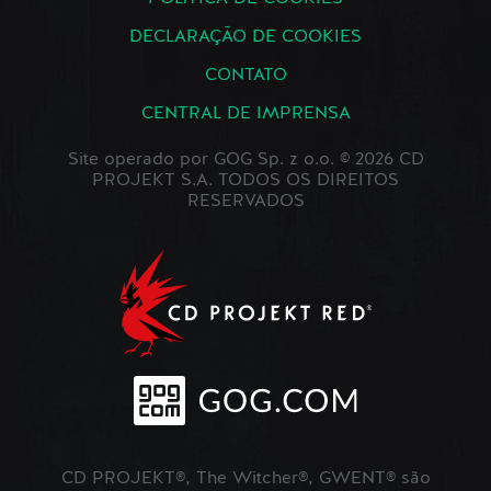
DECLARAÇÃO DE COOKIES
CONTATO
CENTRAL DE IMPRENSA
Site operado por GOG Sp. z o.o. © 2026 CD
PROJEKT S.A. TODOS OS DIREITOS
RESERVADOS
CD PROJEKT®, The Witcher®, GWENT® são