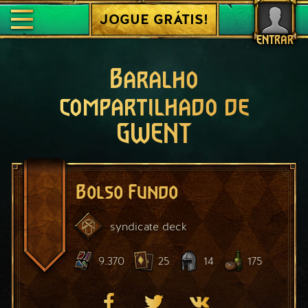
JOGUE GRÁTIS!
ENTRAR
Baralho
compartilhado de
GWENT
Bolso Fundo
syndicate
deck
9.370
25
14
175