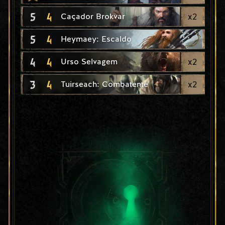
5
4
x
2
Caçador Brokvar
5
4
Heymaey: Escaldo
4
4
x
2
Urso Selvagem
3
4
x
2
Tuirseach: Combatente