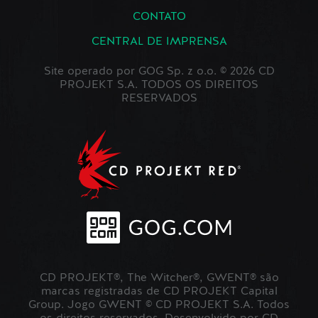
CONTATO
CENTRAL DE IMPRENSA
Site operado por GOG Sp. z o.o. © 2026 CD
PROJEKT S.A. TODOS OS DIREITOS
RESERVADOS
CD PROJEKT®, The Witcher®, GWENT® são
marcas registradas de CD PROJEKT Capital
Group. Jogo GWENT © CD PROJEKT S.A. Todos