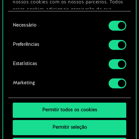
nossos cookies com os nossos parceiros. Todos
esses cookies adicionais precisarão da sua
Editar baralho
permissão, no entanto.
Seleção
Necessário
de
Você encontrará todos os detalhes sobre o uso
OU
consentimento
de cookies e poderá ajustar as suas preferências
Preferências
no menu "Configurações" abaixo.
Navegue pelos baralhos da
comunidade
Estatísticas
Marketing
Permitir todos os cookies
Permitir seleção