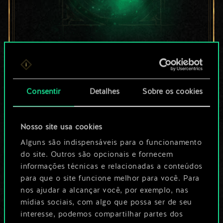
Por enquanto, isto é
apenas um conjunto
Consentir
Detalhes
Sobre os cookies
de cartas
compartilhado.
Nosso site usa cookies
No entanto, dá para
Alguns são indispensáveis para o funcionamento
do site. Outros são opcionais e fornecem
ser muito mais!
informações técnicas e relacionadas a conteúdos
para que o site funcione melhor para você. Para
nos ajudar a alcançar você, por exemplo, nas
Dê um nome para este baralho e crie
mídias sociais, com algo que possa ser de seu
interesse, podemos compartilhar partes dos
um guia