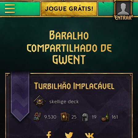
JOGUE GRÁTIS!
ENTRAR
Baralho
compartilhado de
GWENT
Turbilhão Implacável
skellige
deck
9.530
25
19
161