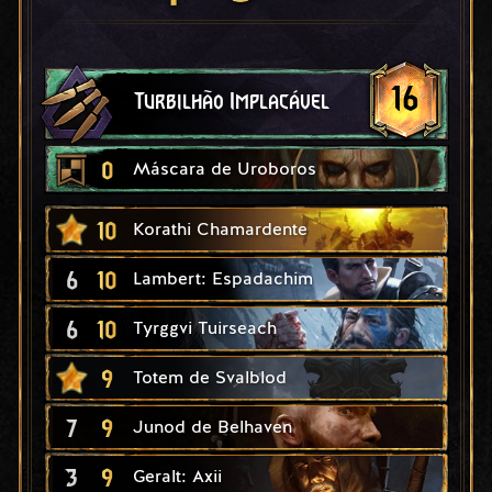
16
Turbilhão Implacável
0
Máscara de Uroboros
10
Korathi Chamardente
6
10
Lambert: Espadachim
6
10
Tyrggvi Tuirseach
9
Totem de Svalblod
7
9
Junod de Belhaven
3
9
Geralt: Axii