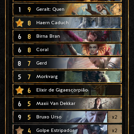
1
9
Geralt: Quen
8
Haern Caduch
6
8
Birna Bran
6
8
Coral
8
7
Gerd
5
7
Morkvarg
6
Elixir de Gigaescorpião
6
5
Maxii Van Dekkar
9
5
x
2
Bruxo Urso
4
x
2
Golpe Estripador