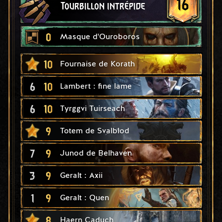
16
Tourbillon intrépide
0
Masque d'Ouroboros
10
Fournaise de Korath
6
10
Lambert : fine lame
6
10
Tyrggvi Tuirseach
9
Totem de Svalblod
7
9
Junod de Belhaven
3
9
Geralt : Axii
1
9
Geralt : Quen
8
Haern Caduch