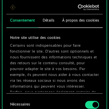
Pour l'instant, ce
n'est qu'un jeu de
Consentement
Détails
À propos des cookies
cartes partagé.
Notre site utilise des cookies
Mais cela peut être
Certains sont indispensables pour faire
tellement plus !
fonctionner le site. D'autres sont optionnels et
nous fournissent des informations techniques et
des retours sur le contenu consulté, pour
Nommer ce jeu et créer un guide
pouvoir adapter le site à vos besoins. Par
exemple, ils peuvent nous aider à vous contacter
via les réseaux sociaux si nous avons des
Modifier le jeu
informations qui peuvent vous intéresser.
Parfois, nous partageons également certains de
OU
nos cookies avec nos partenaires. Cependant,
Sélection
ces cookies optionnels ne seront appliqués
Nécessaires
du