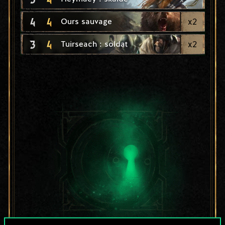
4
4
x
2
Ours sauvage
3
4
x
2
Tuirseach : soldat