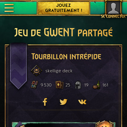
JOUEZ
GRATUITEMENT !
SE CONNECTER
Jeu de GWENT partagé
Tourbillon intrépide
skellige
deck
9 530
25
19
161