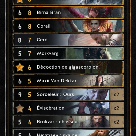
6
8
Birna Bran
6
8
Corail
8
7
Gerd
5
7
Morkvarg
6
Décoction de gigascorpion
6
5
Maxii Van Dekkar
9
5
x
2
Sorceleur : Ours
4
x
2
Éviscération
5
4
x
2
Brokvar : chasseur
5
4
Heymaey : skalde