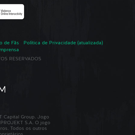
o de Fãs
Política de Privacidade (atualizada)
Imprensa
EITOS RESERVADOS
Capital Group. Jogo
 PROJEKT S.A. O jogo
ros. Todos os outros
prietários.