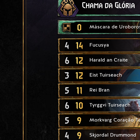
Chama da Glória
0
Máscara de Uroboro
4
14
Fucusya
6
12
Harald an Craite
3
12
Eist Tuirseach
5
11
Rei Bran
6
10
Tyrggvi Tuirseach
5
9
Morkvarg Coração Ter
4
9
Skjordal Drummond