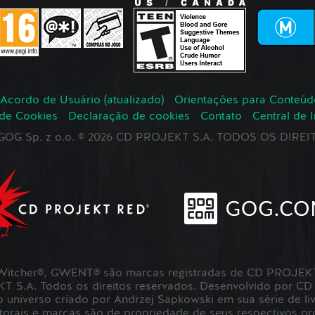
Acordo de Usuário (atualizado)
Orientações para Conteúd
 de Cookies
Declaração de cookies
Contato
Central de 
r GOG Sp. z o.o. © 2026 CD PROJEKT S.A. TODOS OS DIR
itcher®, GWENT® são marcas registradas de CD PROJEKT 
S.A. Todos os direitos reservados. Desenvolvido por CD
universo criado por Andrzej Sapkowski em sua série de liv
utorais e marcas são de propriedade de seus respectivos pro