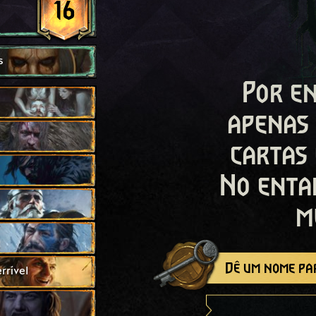
16
s
Por en
apenas
cartas
No enta
m
Dê um nome par
rível