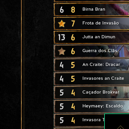
6
8
Birna Bran
7
Frota de Invasão
13
6
Jutta an Dimun
6
Guerra dos Clãs
4
5
An Craite: Dracar
4
5
Invasores an Craite
5
4
Caçador Brokvar
5
4
Heymaey: Escaldo
5
4
Invasora Tuirseach