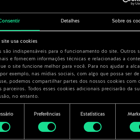
x
2
ro
Consentir
Detalhes
Sobre os co
te
x
2
site usa cookies
s são indispensáveis para o funcionamento do site. Outros 
nais e fornecem informações técnicas e relacionadas a cont
que o site funcione melhor para você. Para nos ajudar a alc
 por exemplo, nas mídias sociais, com algo que possa ser de
esse, podemos compartilhar partes dos nossos cookies com 
s parceiros. Todos esses cookies adicionais precisarão da su
ssão, no entanto.
encontrará todos os detalhes sobre o uso de cookies e pode
ssário
Preferências
Estatísticas
Marke
ar as suas preferências no menu "Configurações" abaixo.
mento