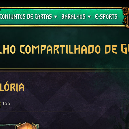
Crimson Curse
Guia de Baralhos
CONJUNTOS DE CARTAS
BARALHOS
E-SPORTS
lho compartilhado de 
lória
165