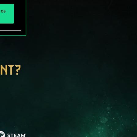
 os
ENT?