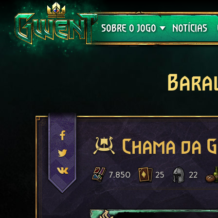
Suporte
SOBRE O JOGO
NOTÍCIAS
Bara
Chama da G
7.850
25
22