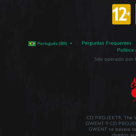
Perguntas Frequentes
Português (BR)
Política
Site operado po
CD PROJEKT®, The W
GWENT © CD PROJEKT 
GWENT se baseia no 
direitos a