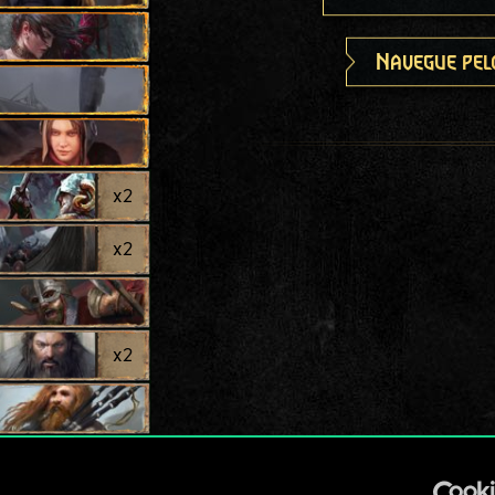
Navegue pel
x
2
x
2
x
2
x
2