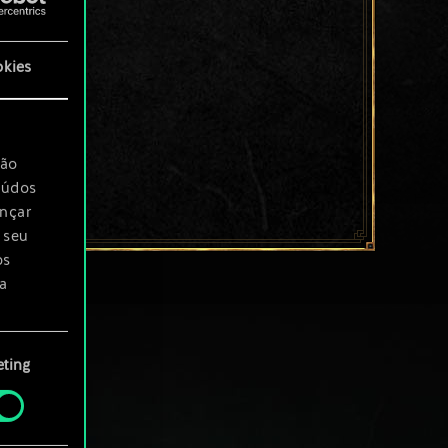
okies
são
eúdos
ançar
 seu
os
a
rá
ting