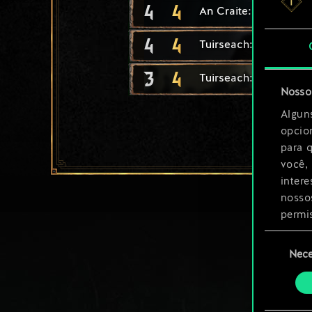
4
4
An Craite: Guerreiro
4
4
Tuirseach: Machadei
3
4
Tuirseach: Combaten
Nosso 
Algun
opcio
para 
você,
inter
nosso
permi
Seleção
Você 
Nece
de
ajust
consenti