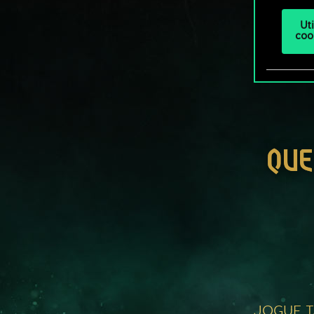
Ut
coo
QUE
JOGUE 