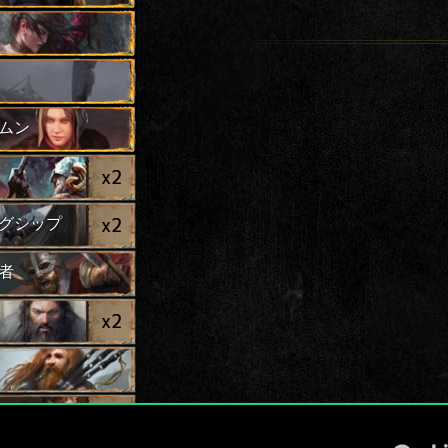
ムン
x
2
x
2
グシップ
者
x
2
x
2