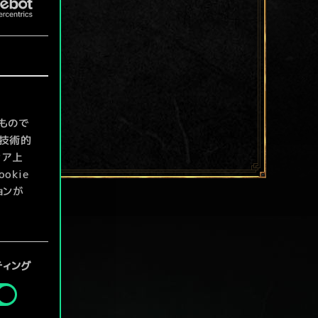
もので
て技術的
ィア上
kie
ョンが
定」メニ
ティング