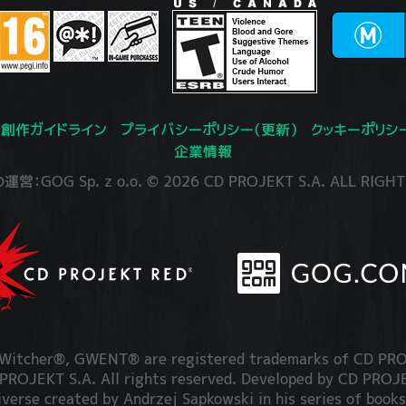
創作ガイドライン
プライバシーポリシー（更新）
クッキーポリシ
企業情報
：GOG Sp. z o.o. © 2026 CD PROJEKT S.A. ALL RIGHT
itcher®, GWENT® are registered trademarks of CD PRO
OJEKT S.A. All rights reserved. Developed by CD PRO
iverse created by Andrzej Sapkowski in his series of books