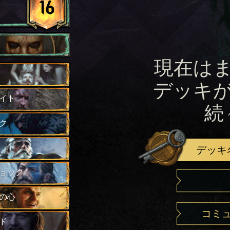
16
現在は
デッキ
イト
続
ク
デッキ
ョック
の心
コミ
ド