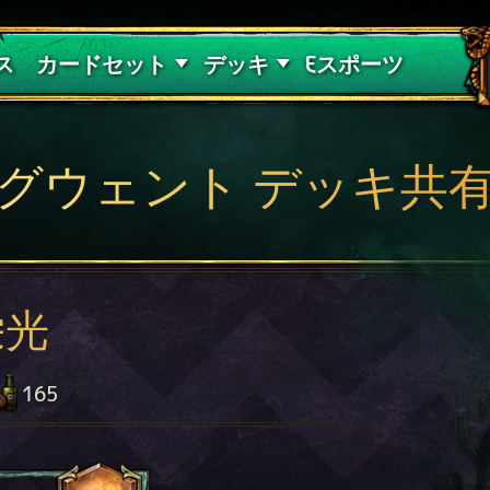
紅き血の呪縛
デッキガイド
ス
カードセット
デッキ
Eスポーツ
グウェント デッキ共
栄光
165