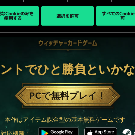
なCookieのみを
すべてのCooki
選択を許可
使用する
可
ントでひと勝負といか
PCで無料プレイ！
本作はアイテム課金型の基本無料ゲームです
他対応機種：