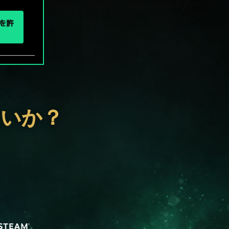
eを許
ないか？