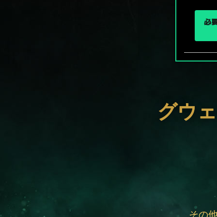
必要
グウェ
その