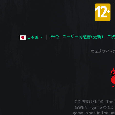
FAQ
ユーザー同意書（更新）
二次
日本語
ウェブサイトの運営
CD PROJEKT®, The W
GWENT game © CD PR
game is set in the un