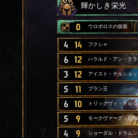
輝かしき栄光
0
ウロボロスの仮面
4
14
フクシャ
6
12
ハラルド・アン・クラ
3
12
アイスト・テルショッ
5
11
ブラン王
6
10
トリッグヴィ・テルシ
5
9
モークヴァーグ：恐怖
4
9
ショーダル・ドラムン