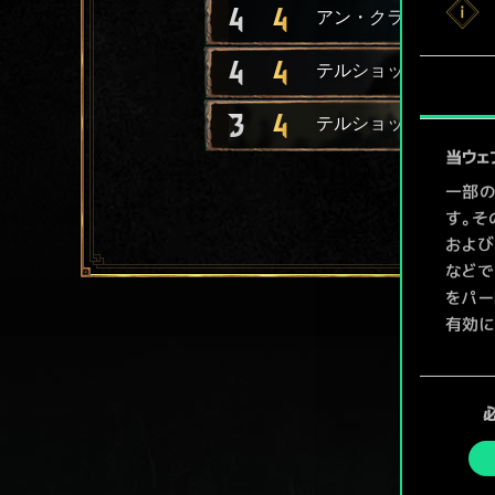
4
4
アン・クライトの戦士
4
4
テルショックの斧兵
3
4
テルショックの散兵
当ウェ
一部の
す。そ
および
などで
をパー
有効に
Coo
同
ューで
意
の
選
択