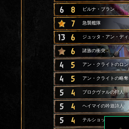
6
8
ビルナ・ブラン
7
急襲艦隊
13
6
ジュッタ・アン・ディ
6
諸族の衝突
4
5
アン・クライトのロン
4
5
アン・クライトの略奪
5
4
ブロクヴァルの狩人
5
4
ヘイマイの吟遊詩人
5
4
テルショックの侵略者