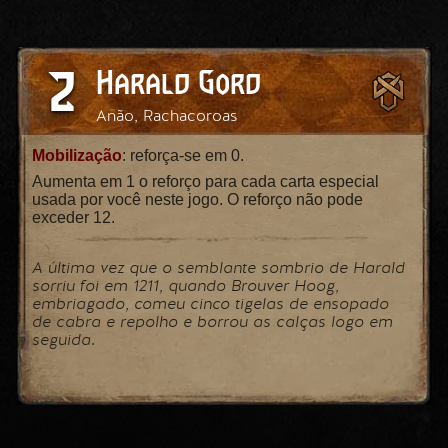
2
Harald Gord
Anão, Rachacoroas
Mobilização
: reforça-se em 0.
Aumenta em 1 o reforço para cada carta especial
usada por você neste jogo. O reforço não pode
exceder 12.
A última vez que o semblante sombrio de Harald
sorriu foi em 1211, quando Brouver Hoog,
embriagado, comeu cinco tigelas de ensopado
de cabra e repolho e borrou as calças logo em
seguida.