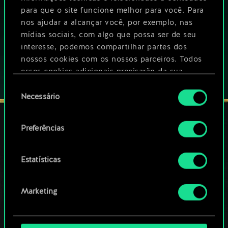
Este jogo oferece compras no jogo
para que o site funcione melhor para você. Para
nos ajudar a alcançar você, por exemplo, nas
JOGUE TAMBÉM NO:
mídias sociais, com algo que possa ser de seu
interesse, podemos compartilhar partes dos
nossos cookies com os nossos parceiros. Todos
esses cookies adicionais precisarão da sua
permissão, no entanto.
Seleção
Necessário
de
Você encontrará todos os detalhes sobre o uso
consentimento
de cookies e poderá ajustar as suas preferências
Preferências
no menu "Configurações" abaixo.
FIQUE CONECTADO
Estatísticas
Marketing