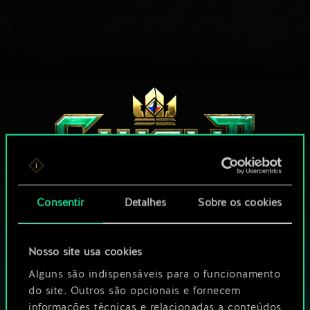
Consentir
Detalhes
Sobre os cookies
QUE TAL UMA RODADA DE GWENT?
Nosso site usa cookies
Alguns são indispensáveis para o funcionamento
JOGUE GRÁTIS
NO PC
do site. Outros são opcionais e fornecem
informações técnicas e relacionadas a conteúdos