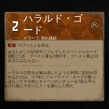
ハラルド・ゴ
2
ード
ドワーフ, 割れ銭組
配備
：0ブーストを得る。
あなたがこの試合中にプレイしたスペシャルカード
1枚につき、ブースト量を1増やす。ブースト量は12
以上にはならない。
ハラルドの苦虫を嚙み潰したような表情に笑顔が浮
かんだのは、1211年にブルーヴァー・ホーグが酔っ
ぱらってヤギ肉とキャベツのシチューを5皿も平ら
げた後にズボンにクソを漏らした時だ