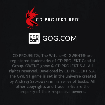
CD PROJEKT®, The Witcher®, GWENT® are
registered trademarks of CD PROJEKT Capital
Group. GWENT game © CD PROJEKT S.A. All
rights reserved. Developed by CD PROJEKT S.A.
The GWENT game is set in the universe created
by Andrzej Sapkowski in his series of books. All
other copyrights and trademarks are the
property of their respective owners.