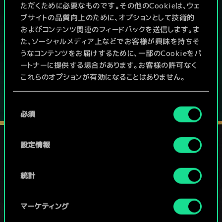
PCで無料プレイ！
ただくために必要なものです。その他のCookieは、ウェ
ブサイトの品質向上のために、オプションとして技術的
およびコンテンツ関連のフィードバックを送信します。ま
本作はアイテム課金型の基本無料ゲームです
た、ソーシャルメディア上などでお客様が興味を持ちそ
その他対応機種：
うなコンテンツをお届けするために、一部のCookieをパ
ートナーに提供する場合があります。お客様の許可なく
これらのオプションが有効になることはありません。
Cookieの使用およびパフォーマンスの変更点に関する
同
詳細は、下記の「設定」メニューでご確認ください。
必須
意
の
選
設定情報
択
ソーシャルメディア
統計
マーケティング