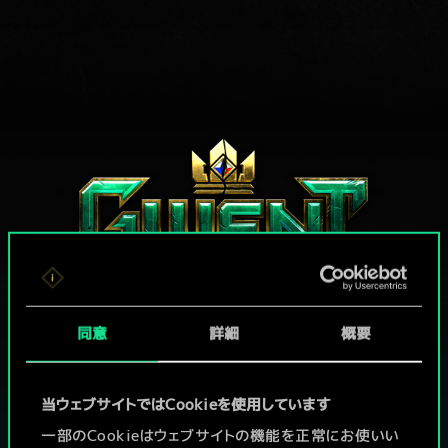
同意
詳細
概要
グウェントでひと勝負といかない
当ウェブサイトではCookieを使用しています
か？
一部のCookieはウェブサイトの機能を正常にお使いい