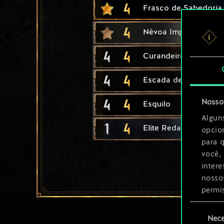
4
Frasco de Sabedoria
4
Névoa Impenetrável
4
4
Curandeiro
4
4
Escada de Cerco
4
4
Nosso 
Esquilo
Algun
1
4
Elite Redaniana
opcio
para 
você,
inter
nosso
permi
Seleção
Você 
Nece
de