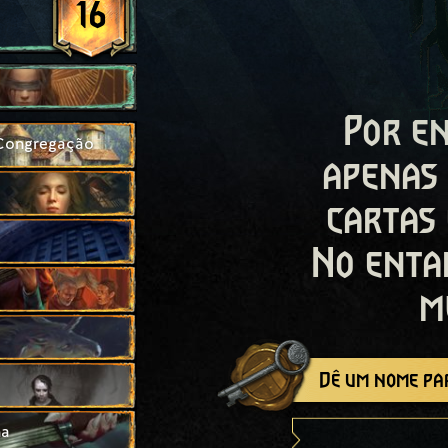
16
Por en
 Congregação
apenas
cartas
No enta
m
Dê um nome par
na