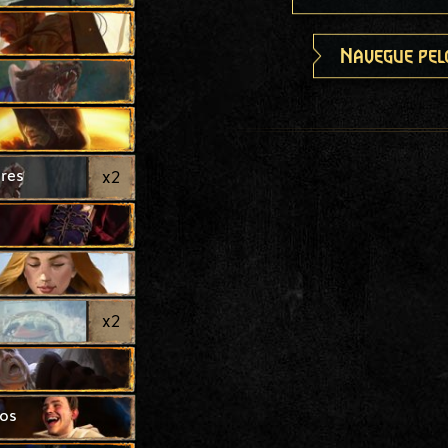
Navegue pel
res
x
2
x
2
ços