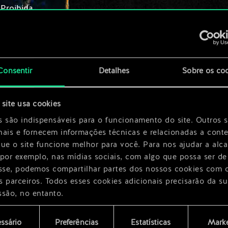
 Proibida
x
2
Consentir
Detalhes
Sobre os co
site usa cookies
s são indispensáveis para o funcionamento do site. Outros 
nais e fornecem informações técnicas e relacionadas a cont
que o site funcione melhor para você. Para nos ajudar a alc
 por exemplo, nas mídias sociais, com algo que possa ser de
esse, podemos compartilhar partes dos nossos cookies com 
s parceiros. Todos esses cookies adicionais precisarão da su
ssão, no entanto.
encontrará todos os detalhes sobre o uso de cookies e pode
ssário
Preferências
Estatísticas
Marke