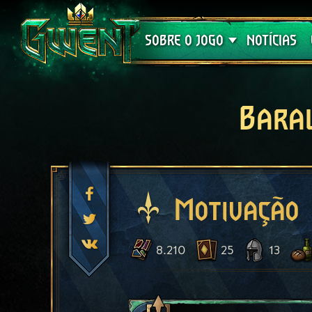
Suporte
SOBRE O JOGO
NOTÍCIAS
Bara
Motivação
8.210
25
13