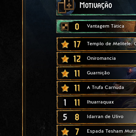
Motivação
0
Vantagem Tática
17
Templo de Melitele:
12
Oniromancia
11
Guarnição
11
A Trufa Carnuda
1
11
Ihuarraquax
5
8
Idarran de Ulivo
7
Espada Tesham Mut