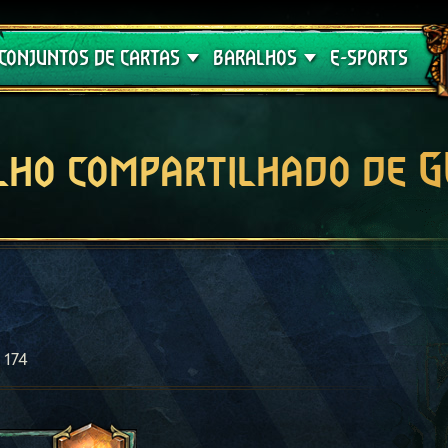
Crimson Curse
Guia de Baralhos
CONJUNTOS DE CARTAS
BARALHOS
E-SPORTS
lho compartilhado de 
174