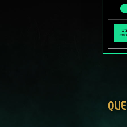
ajust
consenti
Ut
coo
QUE