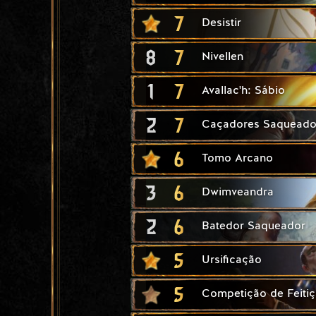
7
Desistir
8
7
Nivellen
1
7
Avallac'h: Sábio
2
7
Caçadores Saqueado
6
Tomo Arcano
3
6
Dwimveandra
2
6
Batedor Saqueador
5
Ursificação
5
Competição de Feiti