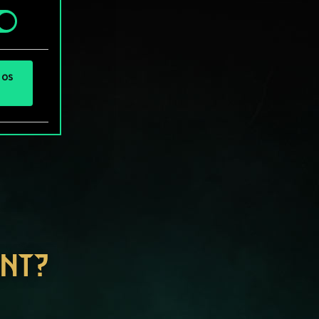
 os
ENT?