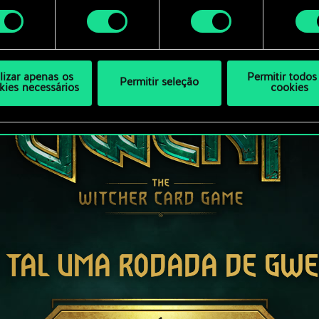
ar as suas preferências no menu "Configurações" abaixo.
mento
ilizar apenas os
Permitir todos
Permitir seleção
kies necessários
cookies
 TAL UMA RODADA DE GW