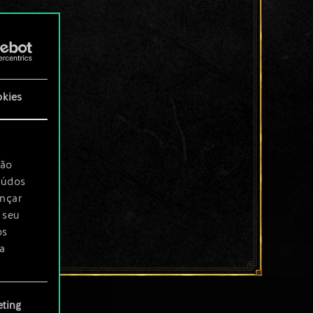
okies
são
eúdos
ançar
 seu
os
a
rá
ting