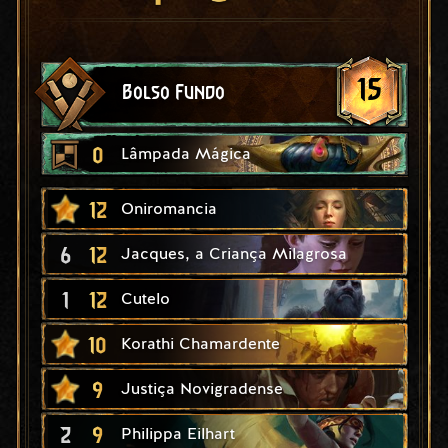
15
Bolso Fundo
0
Lâmpada Mágica
12
Oniromancia
6
12
Jacques, a Criança Milagrosa
1
12
Cutelo
10
Korathi Chamardente
9
Justiça Novigradense
2
9
Philippa Eilhart