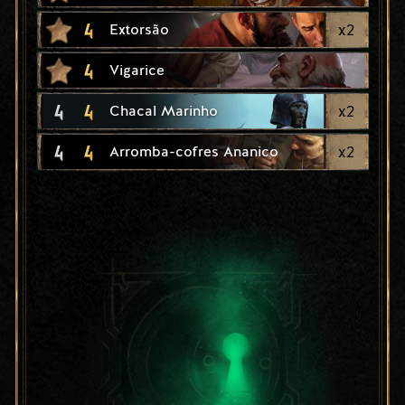
4
x
2
Extorsão
4
Vigarice
4
4
x
2
Chacal Marinho
4
4
x
2
Arromba-cofres Ananico