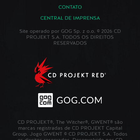
CONTATO
CENTRAL DE IMPRENSA
Site operado por GOG Sp. z o.o. © 2026 CD
PROJEKT S.A. TODOS OS DIREITOS
RESERVADOS
CD PROJEKT®, The Witcher®, GWENT® são
marcas registradas de CD PROJEKT Capital
Group. Jogo GWENT © CD PROJEKT S.A. Todos