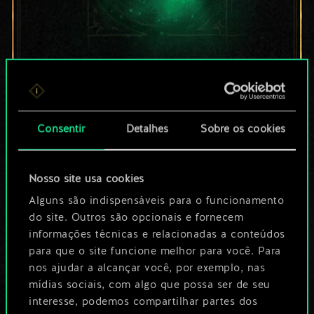
Por enquanto, isto é
apenas um conjunto
Consentir
Detalhes
Sobre os cookies
de cartas
compartilhado.
Nosso site usa cookies
No entanto, dá para
Alguns são indispensáveis para o funcionamento
do site. Outros são opcionais e fornecem
ser muito mais!
informações técnicas e relacionadas a conteúdos
para que o site funcione melhor para você. Para
nos ajudar a alcançar você, por exemplo, nas
Dê um nome para este baralho e crie
mídias sociais, com algo que possa ser de seu
interesse, podemos compartilhar partes dos
um guia