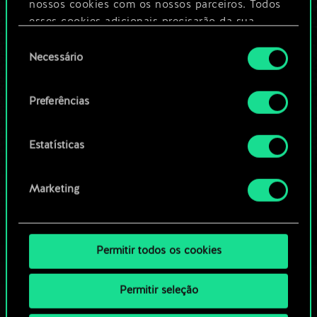
nossos cookies com os nossos parceiros. Todos
esses cookies adicionais precisarão da sua
Editar baralho
permissão, no entanto.
Seleção
Necessário
de
Você encontrará todos os detalhes sobre o uso
OU
consentimento
de cookies e poderá ajustar as suas preferências
Preferências
no menu "Configurações" abaixo.
Navegue pelos baralhos da
comunidade
Estatísticas
Marketing
Permitir todos os cookies
Permitir seleção