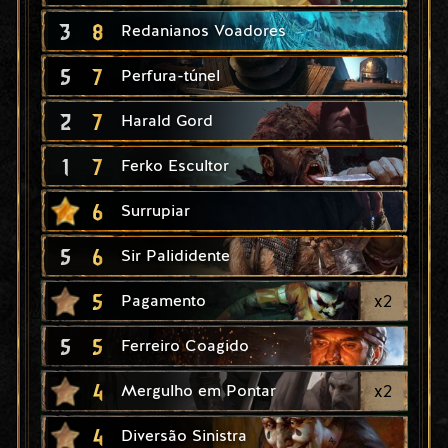
3
8
Redanianos Voadores
5
7
Perfura-túnel
2
7
Harald Gord
1
7
Ferko Escultor
6
Surrupiar
5
6
Sir Palididente
5
x
2
Pagamento
5
5
Ferreiro Coagido
4
x
2
Mergulho em Pontar
4
Diversão Sinistra