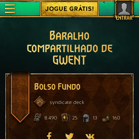
JOGUE GRÁTIS!
ENTRAR
Baralho
compartilhado de
GWENT
Bolso Fundo
syndicate
deck
8.490
25
13
160