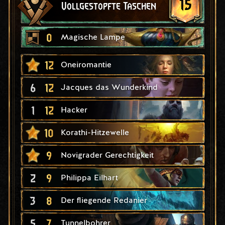
15
Vollgestopfte Taschen
0
Magische Lampe
12
Oneiromantie
6
12
Jacques das Wunderkind
1
12
Hacker
10
Korathi-Hitzewelle
9
Novigrader Gerechtigkeit
2
9
Philippa Eilhart
3
8
Der fliegende Redanier
5
7
Tunnelbohrer