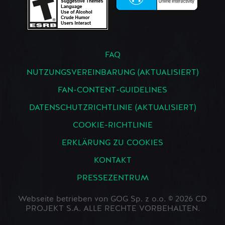
FAQ
NUTZUNGSVEREINBARUNG (AKTUALISIERT)
FAN-CONTENT-GUIDELINES
DATENSCHUTZRICHTLINIE (AKTUALISIERT)
COOKIE-RICHTLINIE
ERKLÄRUNG ZU COOKIES
KONTAKT
PRESSEZENTRUM
Webseite betrieben von GOG Sp. z o.o. © 2026 CD
PROJEKT S.A. ALLE RECHTE VORBEHALTEN.