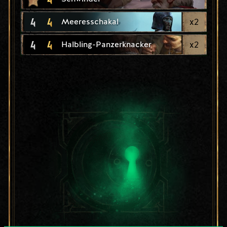
4
4
x
2
Meeresschakal
4
4
x
2
Halbling-Panzerknacker