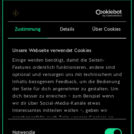
Bis jetzt ist dies nur
ein geteilter Satz
Zustimmung
Details
Über Cookies
Karten.
Wo es doch so viel
Unsere Webseite verwendet Cookies
mehr sein kann!
Einige werden benötigt, damit die Seiten-
Features ordentlich funktionieren, andere sind
optional und versorgen uns mit technischem und
Inhalts-bezogenem Feedback, um die Bedienung
Deck benennen und Leitfaden
der Seite für dich angenehmer zu gestalten. Um
erstellen
dich besser zu erreichen – zum Beispiel wenn
wir dir über Social-Media-Kanäle etwas
Interessantes mitteilen wollen –, geben wir
Deck bearbeiten
gegebenenfalls auch Teile unserer Cookies an
unsere Partner weiter. Jeder dieser optionalen
Einwilligungsauswahl
ODER
Cookies erfordert allerdings deine Zustimmung.
Notwendig