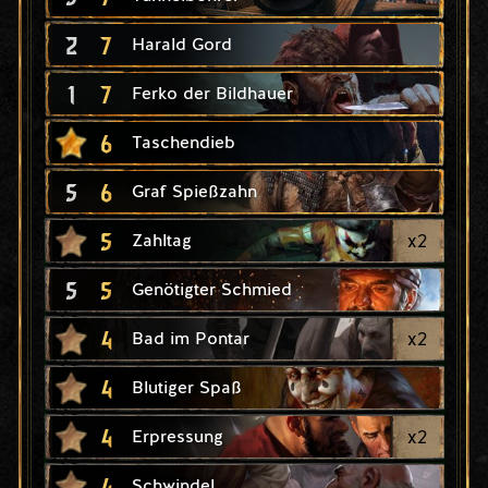
2
7
Harald Gord
1
7
Ferko der Bildhauer
6
Taschendieb
5
6
Graf Spießzahn
5
x
2
Zahltag
5
5
Genötigter Schmied
4
x
2
Bad im Pontar
4
Blutiger Spaß
4
x
2
Erpressung
4
Schwindel