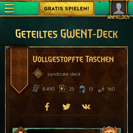
GRATIS SPIELEN!
ANMELDEN
Geteiltes GWENT-Deck
Vollgestopfte Taschen
syndicate
deck
8.490
25
13
160