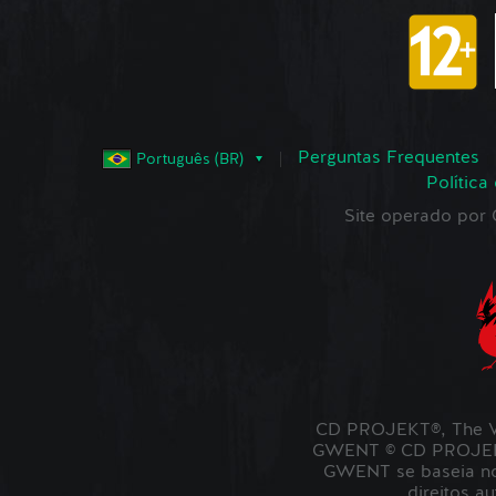
Perguntas Frequentes
Português (BR)
Política
Site operado po
CD PROJEKT®, The W
GWENT © CD PROJEKT 
GWENT se baseia no 
direitos a