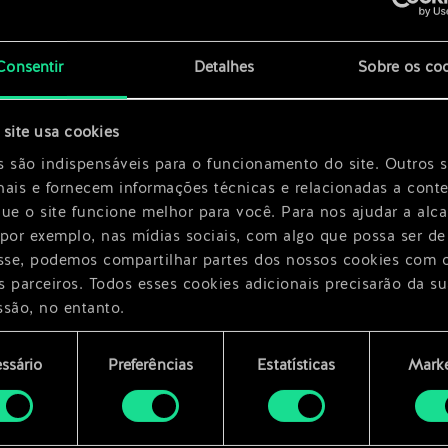
x
2
x
2
Consentir
Detalhes
Sobre os co
x
2
site usa cookies
s são indispensáveis para o funcionamento do site. Outros 
nais e fornecem informações técnicas e relacionadas a cont
que o site funcione melhor para você. Para nos ajudar a alc
 por exemplo, nas mídias sociais, com algo que possa ser de
esse, podemos compartilhar partes dos nossos cookies com 
s parceiros. Todos esses cookies adicionais precisarão da su
ssão, no entanto.
encontrará todos os detalhes sobre o uso de cookies e pode
ssário
Preferências
Estatísticas
Marke
ar as suas preferências no menu "Configurações" abaixo.
mento