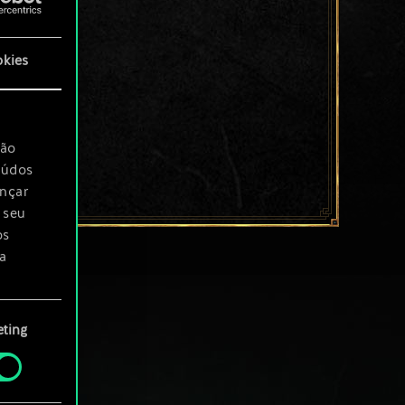
okies
são
eúdos
ançar
 seu
os
a
rá
ting