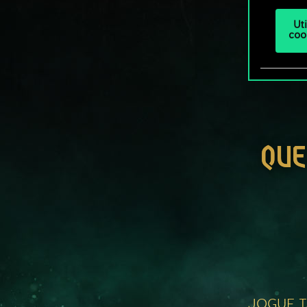
Ut
coo
QUE
JOGUE 