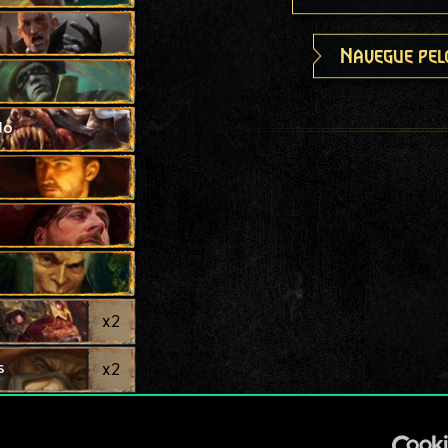
Navegue pel
do
x
2
s
x
2
x
2