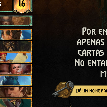
16
s
Por en
apenas
cartas
No enta
m
Dê um nome par