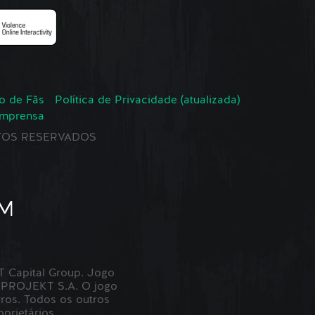
o de Fãs
Política de Privacidade (atualizada)
Imprensa
EITOS RESERVADOS
Capital Group. Jogo
 PROJEKT S.A. O jogo
ros. Todos os outros
prietários.