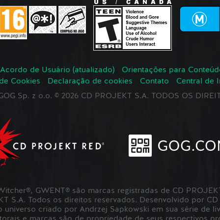
Acordo de Usuário (atualizado)
Orientações para Conteúd
 de Cookies
Declaração de cookies
Contato
Central de 
r GOG Sp. z o.o. © 2026 CD PROJEKT S.A. TODOS OS DIR
itcher®, GWENT® são marcas registradas de CD PROJEKT 
S.A. Todos os direitos reservados. Desenvolvido por CD
universo criado por Andrzej Sapkowski em sua série de liv
utorais e marcas são de propriedade de seus respectivos pro