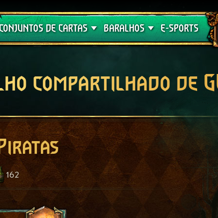
Crimson Curse
Guia de Baralhos
CONJUNTOS DE CARTAS
BARALHOS
E-SPORTS
lho compartilhado de 
Piratas
162