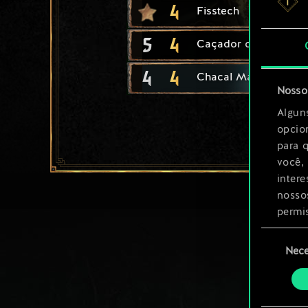
4
Fisstech
5
4
Caçador de Bruxas
4
4
Chacal Marinho
Nosso 
Algun
opcio
para 
você,
inter
nosso
permi
Seleção
Você 
Nece
de
ajust
consenti