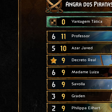
Angra dos Pirata
0
Vantagem Tática
6
11
Professor
5
10
Azar Javed
9
Decreto Real
6
9
Madame Luiza
6
9
Savolla
3
9
Graden
2
9
Philippa Eilhart