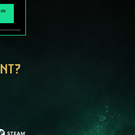
 os
ENT?