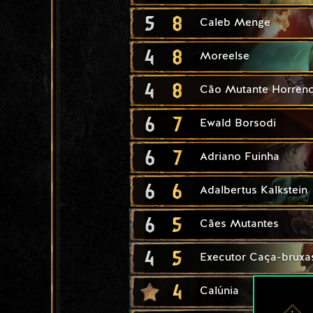
5
8
Caleb Menge
4
8
Moreelse
4
8
Cão Mutante Horren
6
7
Ewald Borsodi
6
7
Adriano Fuinha
6
6
Adalbertus Kalkstein
6
5
Cães Mutantes
4
5
Executor Caça-bruxa
4
Calúnia