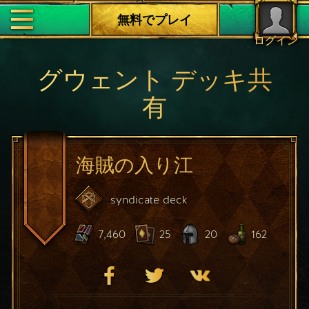
無料でプレイ
ログイン
グウェント デッキ共
有
海賊の入り江
syndicate
deck
7,460
25
20
162