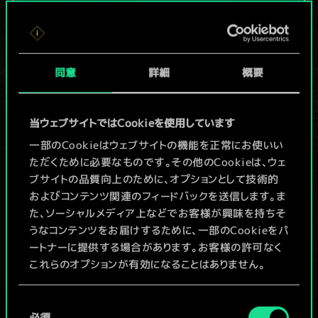
現在はまだこれし
か共有デッキがあ
同意
詳細
概要
りませんが、
続々追加中！
当ウェブサイトではCookieを使用しています
一部のCookieはウェブサイトの機能を正常にお使いい
ただくために必要なものです。その他のCookieは、ウェ
デッキ名入力＆ガイドを作成
ブサイトの品質向上のために、オプションとして技術的
およびコンテンツ関連のフィードバックを送信します。ま
デッキを編集
た、ソーシャルメディア上などでお客様が興味を持ちそ
うなコンテンツをお届けするために、一部のCookieをパ
ートナーに提供する場合があります。お客様の許可なく
/
これらのオプションが有効になることはありません。
コミュニティデッキを閲覧
Cookieの使用およびパフォーマンスの変更点に関する
同
詳細は、下記の「設定」メニューでご確認ください。
必須