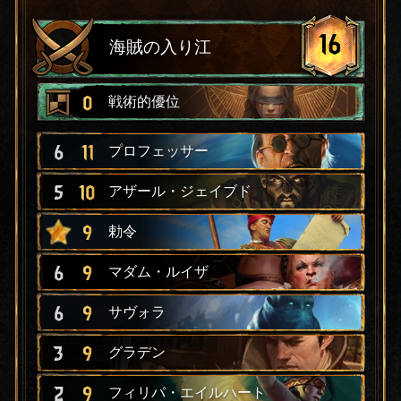
16
海賊の入り江
0
戦術的優位
6
11
プロフェッサー
5
10
アザール・ジェイブド
9
勅令
6
9
マダム・ルイザ
6
9
サヴォラ
3
9
グラデン
2
9
フィリパ・エイルハート