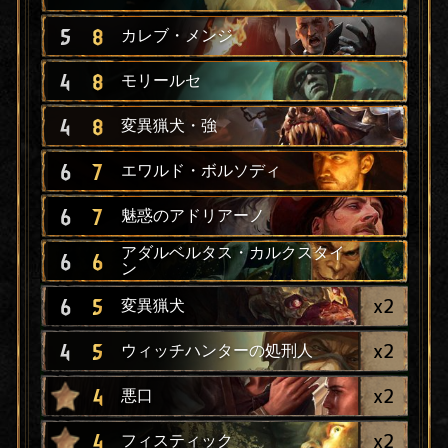
5
8
カレブ・メンジ
4
8
モリールセ
4
8
変異猟犬・強
6
7
エワルド・ボルソディ
6
7
魅惑のアドリアーノ
アダルベルタス・カルクスタイ
6
6
ン
x
2
6
5
変異猟犬
x
2
4
5
ウィッチハンターの処刑人
x
2
4
悪口
x
2
4
フィスティック