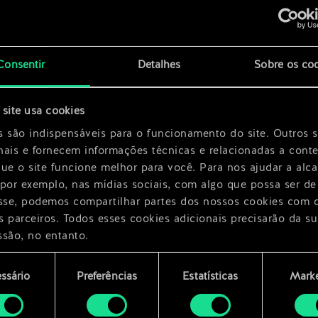
x
2
Consentir
Detalhes
Sobre os co
x
2
site usa cookies
x
2
s são indispensáveis para o funcionamento do site. Outros 
nais e fornecem informações técnicas e relacionadas a cont
que o site funcione melhor para você. Para nos ajudar a alc
 por exemplo, nas mídias sociais, com algo que possa ser de
esse, podemos compartilhar partes dos nossos cookies com 
s parceiros. Todos esses cookies adicionais precisarão da su
ssão, no entanto.
encontrará todos os detalhes sobre o uso de cookies e pode
ssário
Preferências
Estatísticas
Marke
ar as suas preferências no menu "Configurações" abaixo.
mento