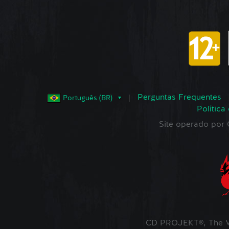
Perguntas Frequentes
Português (BR)
Política
Site operado po
CD PROJEKT®, The W