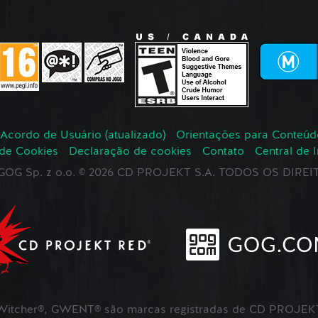
Acordo de Usuário (atualizado)
Orientações para Conteúd
 de Cookies
Declaração de cookies
Contato
Central de 
r GOG Sp. z o.o. © 2026 CD PROJEKT S.A. TODOS OS DIR
itcher®, GWENT® são marcas registradas de CD PROJEKT 