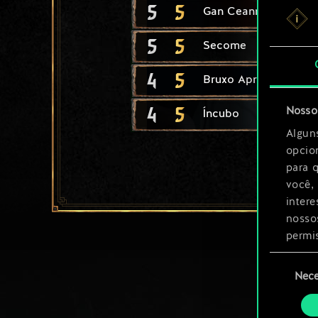
5
5
Gan Ceann
5
5
Secome
4
5
Bruxo Aprendiz
4
5
Nosso 
Íncubo
Algun
opcio
para 
você,
inter
nosso
permi
Seleção
Você 
Nece
de
ajust
consenti