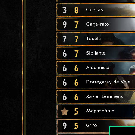
3
8
Cuecas
9
7
Caça-rato
7
7
Tecelã
6
7
Sibilante
6
6
Alquimista
6
6
Dorregaray de Vole
6
6
Xavier Lemmens
5
Megascópio
9
5
Grifo