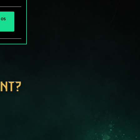
 os
ENT?