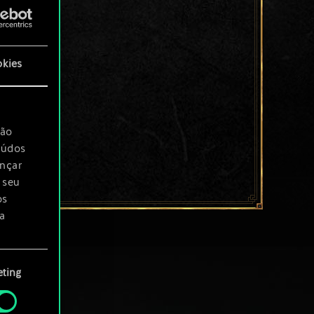
okies
são
eúdos
ançar
 seu
os
a
rá
ting