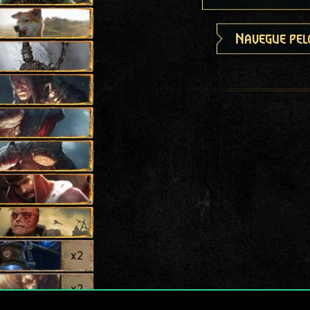
Navegue pel
x
2
x
2