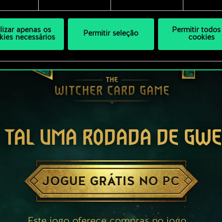
ilizar apenas os
Permitir todos
Permitir seleção
kies necessários
cookies
 TAL UMA RODADA DE GW
JOGUE GRÁTIS NO PC
Este jogo oferece compras no jogo