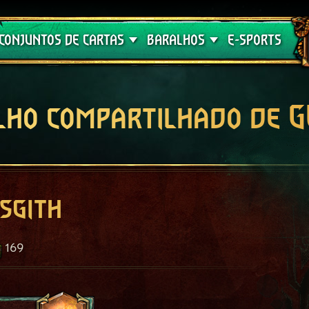
Crimson Curse
Guia de Baralhos
CONJUNTOS DE CARTAS
BARALHOS
E-SPORTS
lho compartilhado de 
sgith
169