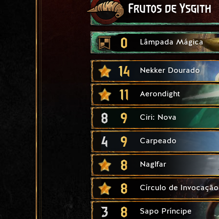
Frutos de Ysgith
0
Lâmpada Mágica
14
Nekker Dourado
11
Aerondight
8
9
Ciri: Nova
4
9
Carpeado
8
Naglfar
8
Círculo de Invocação
3
8
Sapo Príncipe