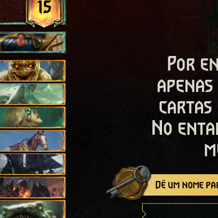
15
Por en
apenas
cartas
No enta
m
Dê um nome par