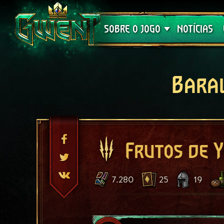
Suporte
SOBRE O JOGO
NOTÍCIAS
Bara
Frutos de Y
7.280
25
19