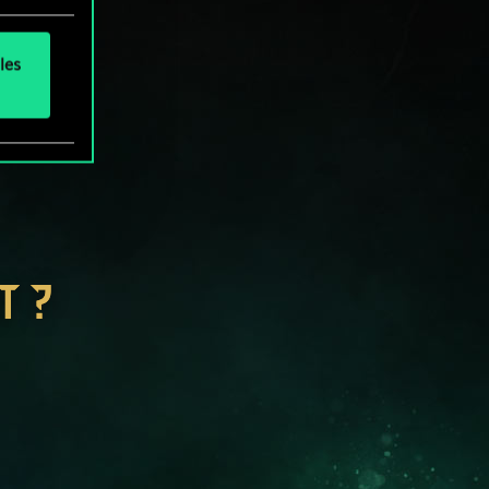
les
T ?