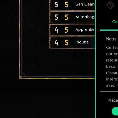
5
5
Gan Ceann
5
5
Autophage
Co
4
5
Apprentie sorcière
Notre 
4
5
Incube
Certai
option
retour
besoin
résea
intére
avec 
appli
Sélection
Néce
du
Vous p
consente
et mo