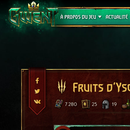
Assistance
À PROPOS DU JEU
ACTUALITÉ
Fruits d'Ys
7 280
25
19