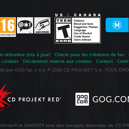
 utilisateur (mis à jour)
Charte pour les créations de fan
s cookies
Déclaration relative aux cookies
Contact
Centr
oité par GOG Sp. z o.o. © 2026 CD PROJEKT S.A. TOUS D
tcher® et GWENT® sont des marques déposées de CD PR