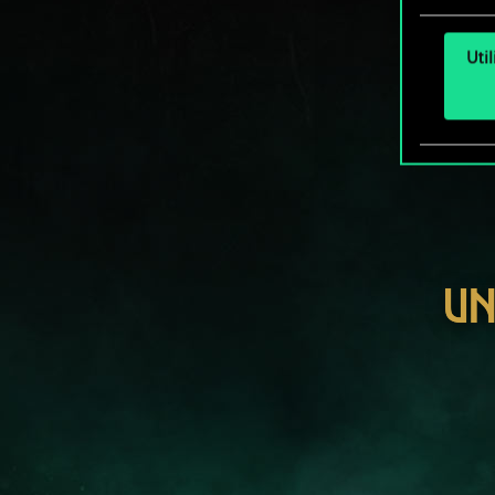
Uti
UN