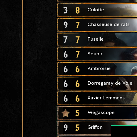
3
8
Culotte
9
7
Chasseuse de rats
7
7
Fuselle
6
7
Soupir
6
6
Ambroisie
6
6
Dorregaray de Vole
6
6
Xavier Lemmens
5
Mégascope
9
5
Griffon