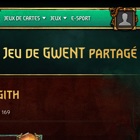
Crimson Curse
Guides de jeux
JEUX DE CARTES
JEUX
E-SPORT
Jeu de GWENT partagé
gith
169