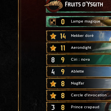
Fruits d'Ysgith
0
Lampe magique
14
Nekker doré
11
Aerondight
8
9
Ciri : nova
4
9
Ablette
8
Naglfar
8
Cercle d'invocation
3
8
Prince crapaud