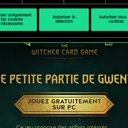
liser uniquement
Autoriser la
Autoriser tous 
les cookies
sélection
cookies
nécessaires
E PETITE PARTIE DE GWEN
JOUEZ GRATUITEMENT
SUR PC
Ce jeu propose des achats intégrés