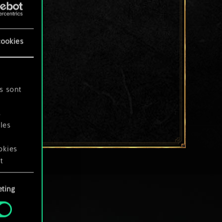
cookies
s sont
s
les
okies
t
ting
okies
.