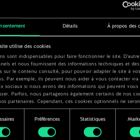
x
2
nsentement
Détails
À propos des 
x
2
site utilise des cookies
x
2
ns sont indispensables pour faire fonctionner le site. D'autre
nels et nous fournissent des informations techniques et des
s sur le contenu consulté, pour pouvoir adapter le site à vo
s. Par exemple, ils peuvent nous aider à vous contacter via 
ux sociaux si nous avons des informations qui peuvent vous
sser. Parfois, nous partageons également certains de nos co
nos partenaires. Cependant, ces cookies optionnels ne seron
qués qu'avec votre permission.
ssaires
Préférences
Statistiques
Marke
ouvez consulter tous les détails sur notre utilisation des co
ment
difier vos préférences dans le menu "Paramètres" ci-dessous