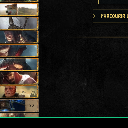
Parcourir 
x
2
x
2