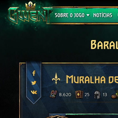
Suporte
SOBRE O JOGO
NOTÍCIAS
Bara
Muralha de
8.620
25
13