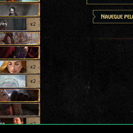
Navegue pel
res
x
2
x
2
x
2
ços
x
2