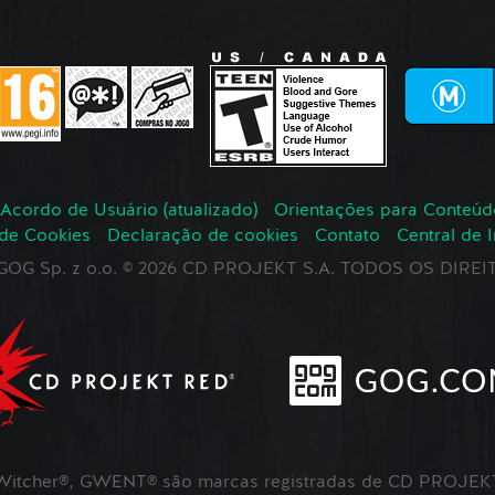
Acordo de Usuário (atualizado)
Orientações para Conteúd
 de Cookies
Declaração de cookies
Contato
Central de 
r GOG Sp. z o.o. © 2026 CD PROJEKT S.A. TODOS OS DIR
itcher®, GWENT® são marcas registradas de CD PROJEKT 