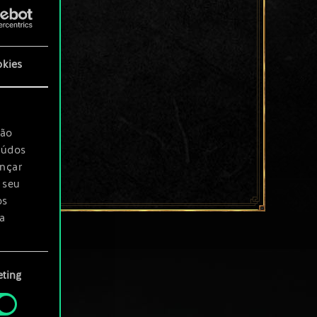
okies
são
eúdos
ançar
 seu
os
a
rá
ting