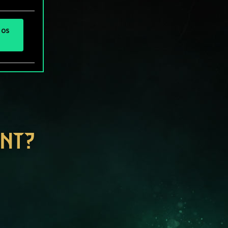
 os
ENT?