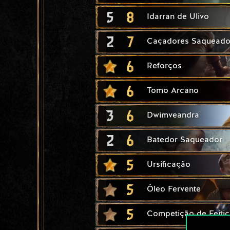
5
8
Idarran de Ulivo
2
7
Caçadores Saqueado
6
Reforços
6
Tomo Arcano
3
6
Dwimveandra
2
6
Batedor Saqueador
5
Ursificação
5
Óleo Fervente
5
Competição de Feiti