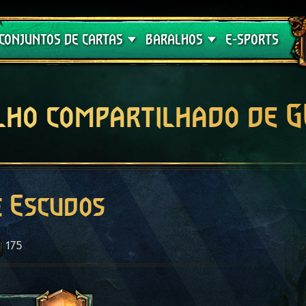
Crimson Curse
Guia de Baralhos
CONJUNTOS DE CARTAS
BARALHOS
E-SPORTS
lho compartilhado de 
 Escudos
175