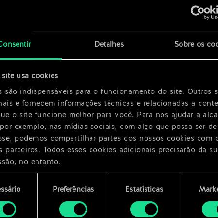
Consentir
Detalhes
Sobre os co
site usa cookies
x
2
s são indispensáveis para o funcionamento do site. Outros 
nais e fornecem informações técnicas e relacionadas a cont
que o site funcione melhor para você. Para nos ajudar a alc
 por exemplo, nas mídias sociais, com algo que possa ser de
esse, podemos compartilhar partes dos nossos cookies com 
s parceiros. Todos esses cookies adicionais precisarão da su
ssão, no entanto.
encontrará todos os detalhes sobre o uso de cookies e pode
ssário
Preferências
Estatísticas
Marke
ar as suas preferências no menu "Configurações" abaixo.
mento