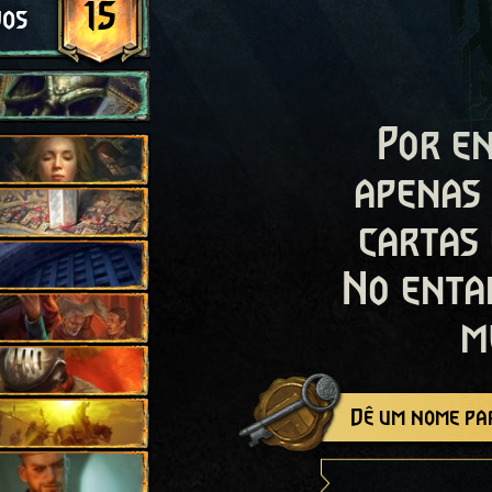
15
dos
Por en
apenas
cartas
No enta
m
Dê um nome par