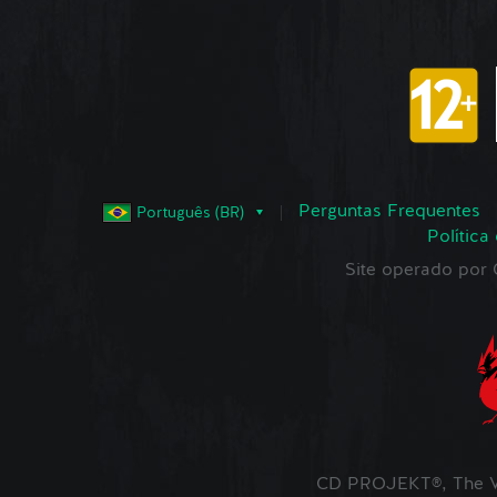
Perguntas Frequentes
Português (BR)
Política
Site operado po
CD PROJEKT®, The W