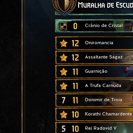
Muralha de Escu
0
Crânio de Cristal
12
Oniromancia
12
Assaltante Sagaz
11
Guarnição
11
A Trufa Carnuda
7
11
Donimir de Troia
10
Korathi Chamardente
5
10
Rei Radovid V