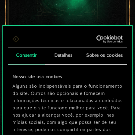
Por enquanto, isto é
apenas um conjunto
Consentir
Detalhes
Sobre os cookies
de cartas
compartilhado.
Nosso site usa cookies
No entanto, dá para
Alguns são indispensáveis para o funcionamento
do site. Outros são opcionais e fornecem
ser muito mais!
informações técnicas e relacionadas a conteúdos
para que o site funcione melhor para você. Para
nos ajudar a alcançar você, por exemplo, nas
Dê um nome para este baralho e crie
mídias sociais, com algo que possa ser de seu
interesse, podemos compartilhar partes dos
um guia