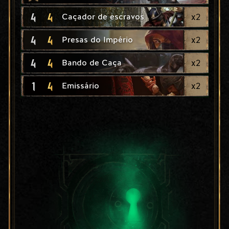
4
4
x
2
Caçador de escravos
4
4
x
2
Presas do Império
4
4
x
2
Bando de Caça
1
4
x
2
Emissário