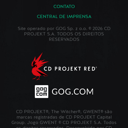
CONTATO
CENTRAL DE IMPRENSA
Site operado por GOG Sp. z o.o. © 2026 CD
PROJEKT S.A. TODOS OS DIREITOS
RESERVADOS
CD PROJEKT®, The Witcher®, GWENT® são
marcas registradas de CD PROJEKT Capital
Group. Jogo GWENT © CD PROJEKT S.A. Todos