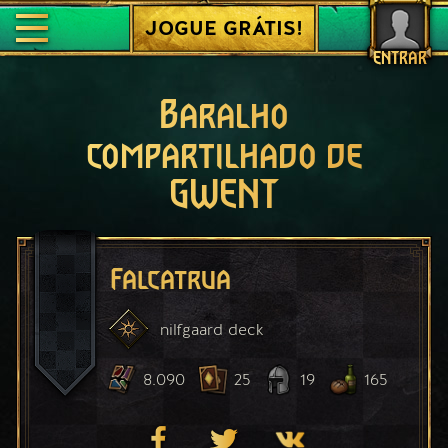
JOGUE GRÁTIS!
ENTRAR
Baralho
compartilhado de
GWENT
Falcatrua
nilfgaard
deck
8.090
25
19
165