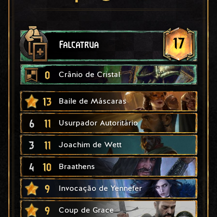
17
Falcatrua
0
Crânio de Cristal
13
Baile de Máscaras
6
11
Usurpador Autoritário
3
11
Joachim de Wett
4
10
Braathens
9
Invocação de Yennefer
9
Coup de Grace