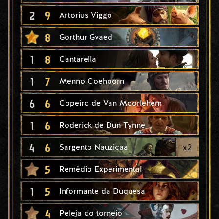
2
9
Artorius Viggo
8
Gorthur Gvaed
1
8
Cantarella
1
7
Menno Coehoorn
6
6
Copeiro de Van Moorlehem
1
6
Roderick de Dun Tynne
4
6
x
2
Sargento Nauzicaa
5
Remédio Experimental
1
5
Informante da Duquesa
4
Peleja do torneio