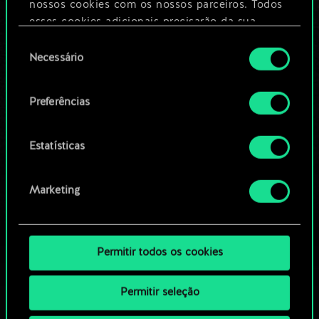
nossos cookies com os nossos parceiros. Todos
esses cookies adicionais precisarão da sua
Editar baralho
permissão, no entanto.
Seleção
Necessário
de
Você encontrará todos os detalhes sobre o uso
OU
consentimento
de cookies e poderá ajustar as suas preferências
Preferências
no menu "Configurações" abaixo.
Navegue pelos baralhos da
comunidade
Estatísticas
Marketing
Permitir todos os cookies
Permitir seleção