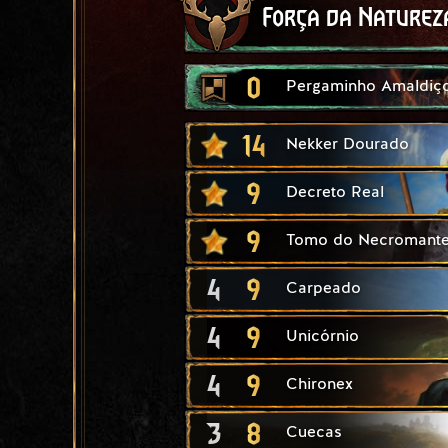
Força da Naturez
0
Pergaminho Amaldiç
14
Nekker Dourado
9
Decreto Real
9
Tomo do Necromant
4
9
Carpeado
4
9
Unicórnio
4
9
Chironex
3
8
Cuecas