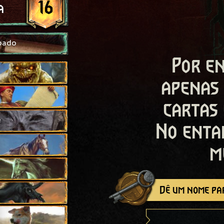
16
a
oado
Por en
apenas
cartas
e
No enta
m
Dê um nome par