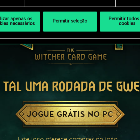
ilizar apenas os
Permitir todos
Permitir seleção
kies necessários
cookies
 TAL UMA RODADA DE GW
JOGUE GRÁTIS NO PC
Este jogo oferece compras no jogo