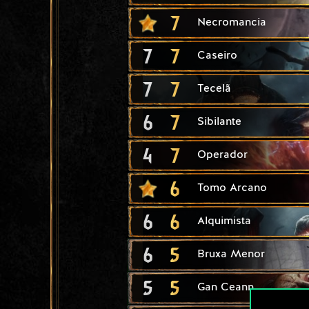
7
Necromancia
7
7
Caseiro
7
7
Tecelã
6
7
Sibilante
4
7
Operador
6
Tomo Arcano
6
6
Alquimista
6
5
Bruxa Menor
5
5
Gan Ceann