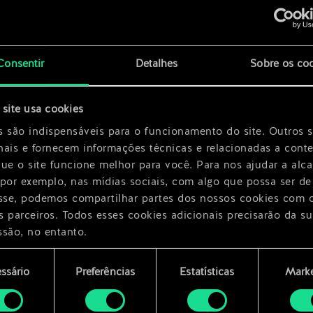
x
2
x
2
Consentir
Detalhes
Sobre os co
x
2
site usa cookies
x
2
s são indispensáveis para o funcionamento do site. Outros 
nais e fornecem informações técnicas e relacionadas a cont
que o site funcione melhor para você. Para nos ajudar a alc
 por exemplo, nas mídias sociais, com algo que possa ser de
esse, podemos compartilhar partes dos nossos cookies com 
s parceiros. Todos esses cookies adicionais precisarão da su
ssão, no entanto.
encontrará todos os detalhes sobre o uso de cookies e pode
ssário
Preferências
Estatísticas
Marke
ar as suas preferências no menu "Configurações" abaixo.
mento