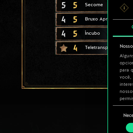
5
5
Secome
4
5
Bruxo Aprendiz
4
5
Íncubo
4
Nosso 
Teletransporte
Algun
opcio
para 
você,
inter
nosso
permi
Seleção
Você 
Nece
de
ajust
consenti