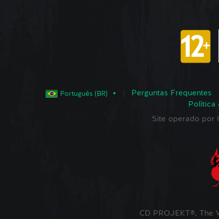
Perguntas Frequentes
Português (BR)
Política
Site operado po
CD PROJEKT®, The W