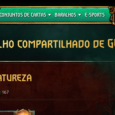
Crimson Curse
Guia de Baralhos
CONJUNTOS DE CARTAS
BARALHOS
E-SPORTS
lho compartilhado de 
atureza
167