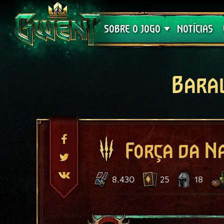
Suporte
SOBRE O JOGO
NOTÍCIAS
Bara
Força da N
8.430
25
18