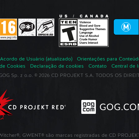
Acordo de Usuário (atualizado)
Orientações para Conteúd
 de Cookies
Declaração de cookies
Contato
Central de 
r GOG Sp. z o.o. © 2026 CD PROJEKT S.A. TODOS OS DIR
itcher®, GWENT® são marcas registradas de CD PROJEKT 