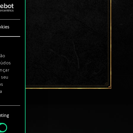
okies
são
eúdos
ançar
 seu
os
a
rá
ting