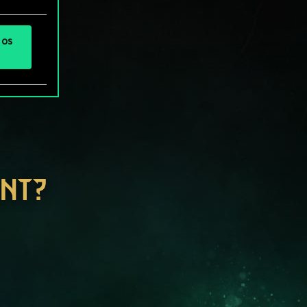
 os
ENT?