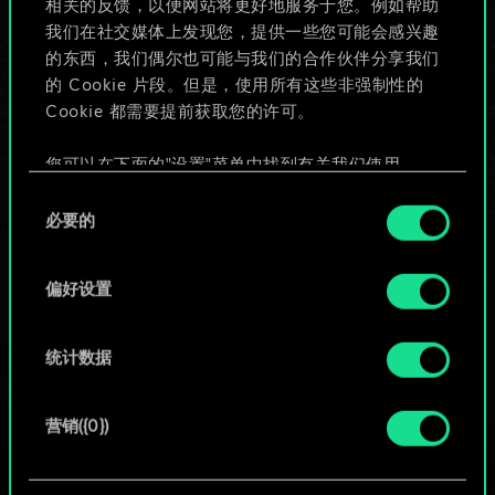
相关的反馈，以便网站将更好地服务于您。例如帮助
些！
我们在社交媒体上发现您，提供一些您可能会感兴趣
的东西，我们偶尔也可能与我们的合作伙伴分享我们
的 Cookie 片段。但是，使用所有这些非强制性的
Cookie 都需要提前获取您的许可。
给牌组命名并撰写攻略
您可以在下面的"设置"菜单中找到有关我们使用
编辑牌组
Cookie 的所有详细信息，并调整您对 Cookie 的偏
同
好。一旦您了解了其中的内容并准备好继续，请点
必要的
意
击"确定"。
或
选
择
偏好设置
浏览社区牌组
统计数据
营销({0})