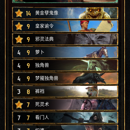
14
黄金孽鬼像
9
皇家谕令
9
邪灵法典
4
9
萝卜
4
9
独角兽
4
9
梦魇独角兽
3
8
裤裆
7
死灵术
7
7
看门人