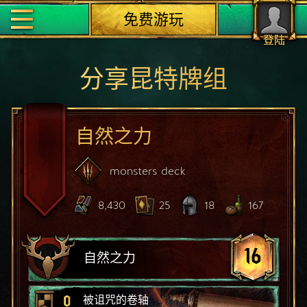
免费游玩
登陆
分享昆特牌组
自然之力
monsters
deck
8,430
25
18
167
16
自然之力
0
被诅咒的卷轴