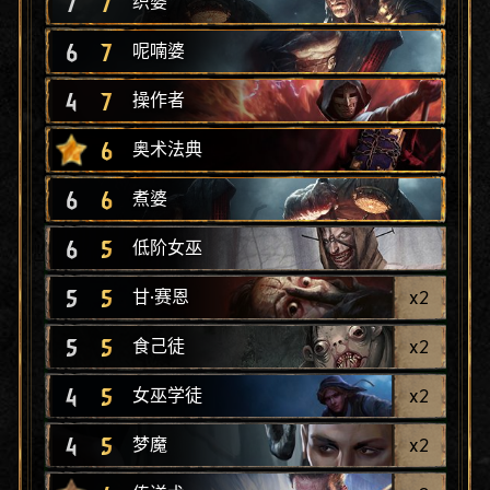
7
7
织婆
6
7
呢喃婆
4
7
操作者
6
奥术法典
6
6
煮婆
6
5
低阶女巫
5
5
x
2
甘·赛恩
5
5
x
2
食己徒
4
5
x
2
女巫学徒
4
5
x
2
梦魔